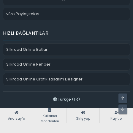
vSro Paylaşımları
HIZLI BAĞLANTILAR
Silkroad Online Botlar
Silkroad Online Rehber
Silkroad Online Grafik Tasarım Designer
ÜST
Türkçe (TR)
ALT
sro pvp serverlar
Bize ulaşın
Şartlar ve kurallar
Gizlilik politikası
Yardım
Ana sayfa
Kullanıcı
R
Ana sayfa
Giriş yap
Kayıt ol
S
Gönderileri
S