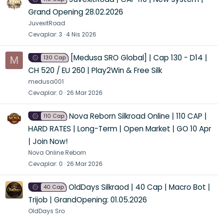
Grand Opening 28.02.2026
JuvexitRoad
Cevaplar
3
4 Nis 2026
[Medusa SRO Global] | Cap 130 - D14 |
130 Cap
M
CH 520 / EU 260 | Play2Win & Free Silk
medusa001
Cevaplar
0
26 Mar 2026
Nova Reborn Silkroad Online | 110 CAP |
110 Cap
HARD RATES | Long-Term | Open Market | GO 10 Apr
| Join Now!
Nova Online Reborn
Cevaplar
0
26 Mar 2026
OldDays Silkraod | 40 Cap | Macro Bot |
40 Cap
Trijob | GrandOpening: 01.05.2026
OldDays Sro