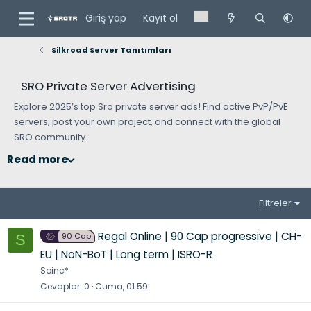
Giriş yap
Kayıt ol
Silkroad Server Tanıtımları
SRO Private Server Advertising
Explore 2025’s top Sro private server ads! Find active PvP/PvE
servers, post your own project, and connect with the global
SRO community.
Read more
Filtreler
Regal Online | 90 Cap progressive | CH-
90 Cap
S
EU | NoN-BoT | Long term | ISRO-R
Soinc*
Cevaplar
0
Cuma, 01:59