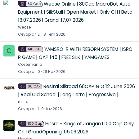
Weose Online l 80Cap MacroBot Auto
80 Cap
Equipment l SilkStall l Open Market l Only CH l Beta:
13.07.2026 l Grand: 17.07.2026
Weose
Cevaplar
2
18 Tem 2026
YAMSRO-R WITH REBORN SYSTEM | ISRO-
140 CAP
C
R GAME | CAP 140 | FREE SILK | YAMGAMES
Costemania
Cevaplar
0
26 Haz 2026
Resital Silkroad 60CAP|G.O 12 June 2026
60 CAP
| Real Old School | Long Term | Progressive |
resital
Cevaplar
1
9 Haz 2026
Hitsro - Kings of Jangan l 100 Cap Only
100 Cap
Ch l GrandOpening: 05.06.2026
Meskha