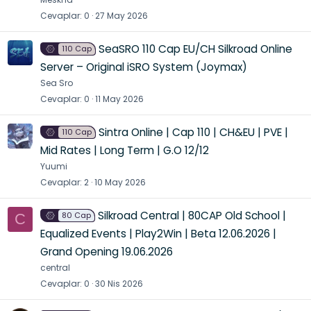
Cevaplar
0
27 May 2026
SeaSRO 110 Cap EU/CH Silkroad Online
110 Cap
Server – Original iSRO System (Joymax)
Sea Sro
Cevaplar
0
11 May 2026
Sintra Online | Cap 110 | CH&EU | PVE |
110 Cap
Mid Rates | Long Term | G.O 12/12
Yuumi
Cevaplar
2
10 May 2026
Silkroad Central | 80CAP Old School |
80 Cap
C
Equalized Events | Play2Win | Beta 12.06.2026 |
Grand Opening 19.06.2026
central
Cevaplar
0
30 Nis 2026