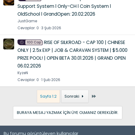
Support System l Only-CH l Coin System l
OldSchool l GrandOpen: 20.02.2026
JustGame
Cevaplar
0
3 Şub 2026
RISE OF SILKROAD - CAP 100 | CHINESE
100 Cap
ONLY | 2.5x EXP | JOB & CARAVAN SYSTEM | $5.000
PRIZE POOL! | OPEN BETA 30.01.2026 | GRAND OPEN
06.02.2026
KyzeN
Cevaplar
0
1 Şub 2026
Son
Sayfa 1:2
Sonraki
BURAYA MESAJ YAZMAK IÇIN ÜYE OLMANIZ GEREKLIDIR.
Bu forumu görüntüleyen kullanıcılar