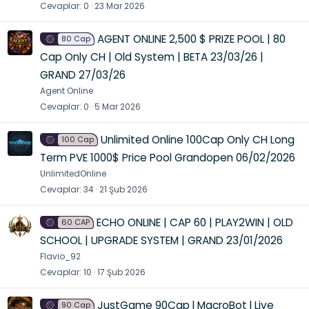
Cevaplar
0
23 Mar 2026
AGENT ONLINE 2,500 $ PRIZE POOL | 80
80 Cap
Cap Only CH | Old System | BETA 23/03/26 |
GRAND 27/03/26
Agent Online
Cevaplar
0
5 Mar 2026
Unlimited Online 100Cap Only CH Long
100 Cap
Term PVE 1000$ Price Pool Grandopen 06/02/2026
UnlimitedOnline
Cevaplar
34
21 Şub 2026
ECHO ONLINE | CAP 60 | PLAY2WIN | OLD
60 CAP
SCHOOL | UPGRADE SYSTEM | GRAND 23/01/2026
Flavio_92
Cevaplar
10
17 Şub 2026
JustGame 90Cap l MacroBot l Live
90 Cap