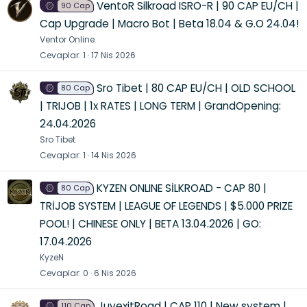
VentoR Silkroad ISRO-R | 90 CAP EU/CH |
90 Cap
Cap Upgrade | Macro Bot | Beta 18.04 & G.O 24.04!
Ventor Online
Cevaplar
1
17 Nis 2026
Sro Tibet | 80 CAP EU/CH | OLD SCHOOL
80 Cap
| TRIJOB | 1x RATES | LONG TERM | GrandOpening:
24.04.2026
Sro Tibet
Cevaplar
1
14 Nis 2026
KYZEN ONLINE SİLKROAD - CAP 80 |
80 Cap
TRİJOB SYSTEM | LEAGUE OF LEGENDS | $5.000 PRIZE
POOL! | CHINESE ONLY | BETA 13.04.2026 | GO:
17.04.2026
KyzeN
Cevaplar
0
6 Nis 2026
JuvexitRoad | CAP 110 | New system |
110 Cap