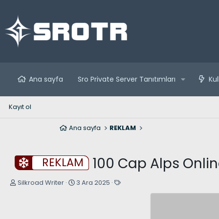
Ana sayfa
Sro Private Server Tanıtımları
Kul
Kayıt ol
Ana sayfa
REKLAM
100 Cap Alps Online
REKLAM
K
B
E
Silkroad Writer
3 Ara 2025
o
a
t
n
ş
i
u
l
k