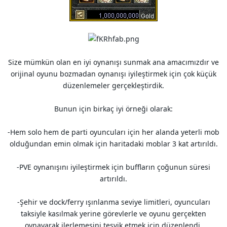
Size mümkün olan en iyi oynanışı sunmak ana amacımızdır ve
orijinal oyunu bozmadan oynanışı iyileştirmek için çok küçük
düzenlemeler gerçekleştirdik.
Bunun için birkaç iyi örneği olarak:
-Hem solo hem de parti oyuncuları için her alanda yeterli mob
olduğundan emin olmak için haritadaki moblar 3 kat artırıldı.
-PVE oynanışını iyileştirmek için buffların çoğunun süresi
artırıldı.
-Şehir ve dock/ferry ışınlanma seviye limitleri, oyuncuları
taksiyle kasılmak yerine görevlerle ve oyunu gerçekten
oynayarak ilerlemesini teşvik etmek için düzenlendi,