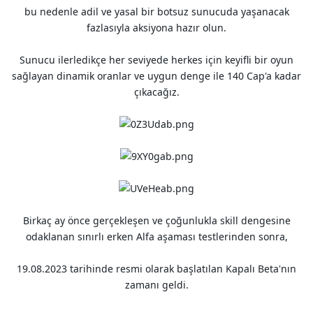
bu nedenle adil ve yasal bir botsuz sunucuda yaşanacak
fazlasıyla aksiyona hazır olun.
Sunucu ilerledikçe her seviyede herkes için keyifli bir oyun
sağlayan dinamik oranlar ve uygun denge ile 140 Cap'a kadar
çıkacağız.
Birkaç ay önce gerçekleşen ve çoğunlukla skill dengesine
odaklanan sınırlı erken Alfa aşaması testlerinden sonra,
19.08.2023 tarihinde resmi olarak başlatılan Kapalı Beta'nın
zamanı geldi.