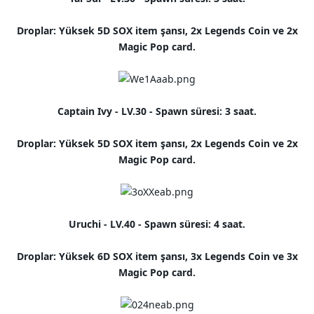
Droplar: Yüksek 5D SOX item şansı, 2x Legends Coin ve 2x
Magic Pop card.
Captain Ivy - LV.30 - Spawn süresi: 3 saat.
Droplar: Yüksek 5D SOX item şansı, 2x Legends Coin ve 2x
Magic Pop card.
Uruchi - LV.40 - Spawn süresi: 4 saat.
Droplar: Yüksek 6D SOX item şansı, 3x Legends Coin ve 3x
Magic Pop card.