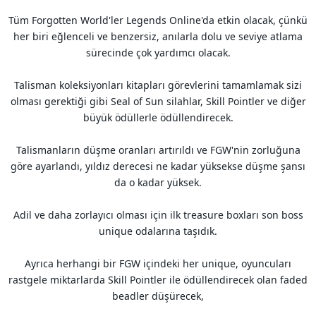
Tüm Forgotten World'ler Legends Online'da etkin olacak, çünkü
her biri eğlenceli ve benzersiz, anılarla dolu ve seviye atlama
sürecinde çok yardımcı olacak.
Talisman koleksiyonları kitapları görevlerini tamamlamak sizi
olması gerektiği gibi Seal of Sun silahlar, Skill Pointler ve diğer
büyük ödüllerle ödüllendirecek.
Talismanların düşme oranları artırıldı ve FGW'nin zorluğuna
göre ayarlandı, yıldız derecesi ne kadar yüksekse düşme şansı
da o kadar yüksek.
Adil ve daha zorlayıcı olması için ilk treasure boxları son boss
unique odalarına taşıdık.
Ayrıca herhangi bir FGW içindeki her unique, oyuncuları
rastgele miktarlarda Skill Pointler ile ödüllendirecek olan faded
beadler düşürecek,