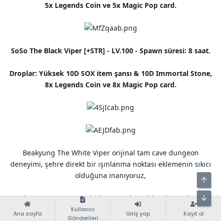
5x Legends Coin ve 5x Magic Pop card.
SoSo The Black Viper [+STR] - LV.100 - Spawn süresi: 8 saat.
Droplar: Yüksek 10D SOX item şansı & 10D Immortal Stone,
8x Legends Coin ve 8x Magic Pop card.
Beakyung The White Viper orijinal tam cave dungeon
deneyimi, şehre direkt bir ışınlanma noktası eklemenin sıkıcı
olduğuna inanıyoruz,
ÜST
ALT
sadece en cesur ve en hızlı oyuncular White Viper odasına
ulaşacak ve en güçlü parti kazanacak.
Kullanıcı
Ana sayfa
Giriş yap
Kayıt ol
Gönderileri