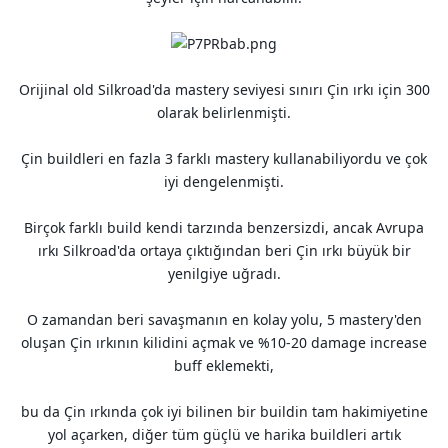
Orijinal old Silkroad'da mastery seviyesi sınırı Çin ırkı için 300
olarak belirlenmişti.
Çin buildleri en fazla 3 farklı mastery kullanabiliyordu ve çok
iyi dengelenmişti.
Birçok farklı build kendi tarzında benzersizdi, ancak Avrupa
ırkı Silkroad'da ortaya çıktığından beri Çin ırkı büyük bir
yenilgiye uğradı.
O zamandan beri savaşmanın en kolay yolu, 5 mastery'den
oluşan Çin ırkının kilidini açmak ve %10-20 damage increase
buff eklemekti,
bu da Çin ırkında çok iyi bilinen bir buildin tam hakimiyetine
yol açarken, diğer tüm güçlü ve harika buildleri artık