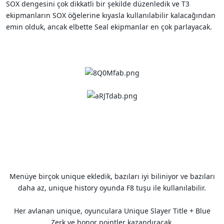
SOX dengesini çok dikkatli bir şekilde düzenledik ve T3
ekipmanların SOX öğelerine kıyasla kullanılabilir kalacağından
emin olduk, ancak elbette Seal ekipmanlar en çok parlayacak.
Menüye birçok unique ekledik, bazıları iyi biliniyor ve bazıları
daha az, unique history oyunda F8 tuşu ile kullanılabilir.
Her avlanan unique, oyunculara Unique Slayer Title + Blue
Zerk ve honor pointler kazandıracak.