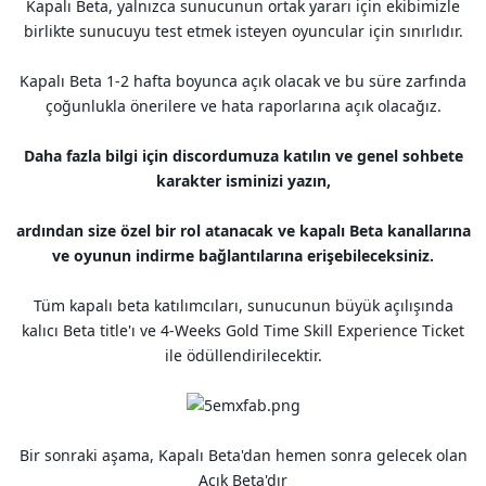
Kapalı Beta, yalnızca sunucunun ortak yararı için ekibimizle
birlikte sunucuyu test etmek isteyen oyuncular için sınırlıdır.
Kapalı Beta 1-2 hafta boyunca açık olacak ve bu süre zarfında
çoğunlukla önerilere ve hata raporlarına açık olacağız.
Daha fazla bilgi için discordumuza katılın ve genel sohbete
karakter isminizi yazın,
ardından size özel bir rol atanacak ve kapalı Beta kanallarına
ve oyunun indirme bağlantılarına erişebileceksiniz.
Tüm kapalı beta katılımcıları, sunucunun büyük açılışında
kalıcı Beta title'ı ve 4-Weeks Gold Time Skill Experience Ticket
ile ödüllendirilecektir.
Bir sonraki aşama, Kapalı Beta'dan hemen sonra gelecek olan
Açık Beta'dır