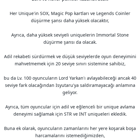
Her Unique'in SOX, Magic Pop kartları ve Legends Coinler
düşürme şansı daha yüksek olacaktır,
Ayrıca, daha yüksek seviyeli uniquelerin Immortal Stone
düşürme şansı da olacak.
Adil rekabeti sürdürmek ve düşük seviyelerde oyun deneyimini
mahvetmemek için 20 seviye sınırı sistemine sahibiz,
bu da Lv. 100 oyuncuların Lord Yarkan'ı avlayabileceği ancak 40
seviye fark olacağından Isyutaru'ya saldıramayacağı anlamına
geliyor.
Ayrıca, tüm oyuncular için adil ve eğlenceli bir unique avlama
deneyimi sağlamak için STR ve INT uniqueleri ekledik.
Buna ek olarak, oyuncuların zamanlarını her yere koşarak boşa
harcamalarını istemediğimizden,