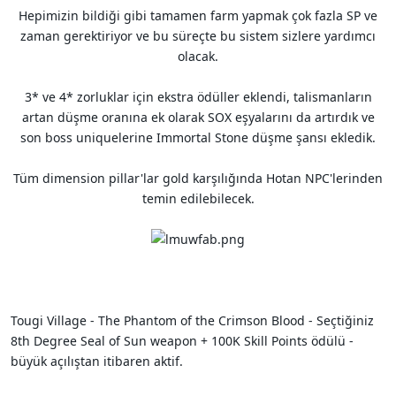
Hepimizin bildiği gibi tamamen farm yapmak çok fazla SP ve
zaman gerektiriyor ve bu süreçte bu sistem sizlere yardımcı
olacak.
3* ve 4* zorluklar için ekstra ödüller eklendi, talismanların
artan düşme oranına ek olarak SOX eşyalarını da artırdık ve
son boss uniquelerine Immortal Stone düşme şansı ekledik.
Tüm dimension pillar'lar gold karşılığında Hotan NPC'lerinden
temin edilebilecek.
Tougi Village - The Phantom of the Crimson Blood - Seçtiğiniz
8th Degree Seal of Sun weapon + 100K Skill Points ödülü -
büyük açılıştan itibaren aktif.