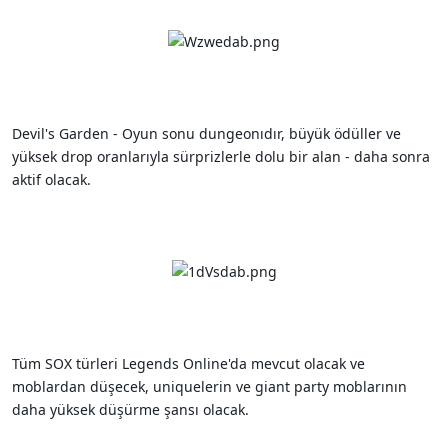
Devil's Garden - Oyun sonu dungeonıdır, büyük ödüller ve
yüksek drop oranlarıyla sürprizlerle dolu bir alan - daha sonra
aktif olacak.
Tüm SOX türleri Legends Online'da mevcut olacak ve
moblardan düşecek, uniquelerin ve giant party moblarının
daha yüksek düşürme şansı olacak.