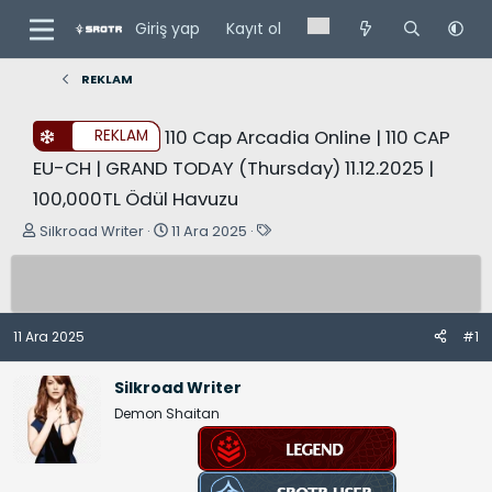
Giriş yap
Kayıt ol
REKLAM
110 Cap Arcadia Online | 110 CAP
REKLAM
EU-CH | GRAND TODAY (Thursday) 11.12.2025 |
100,000TL Ödül Havuzu
K
B
E
Silkroad Writer
11 Ara 2025
o
a
t
n
ş
i
u
l
k
y
a
e
11 Ara 2025
#1
u
n
t
B
g
l
Silkroad Writer
a
ı
e
Demon Shaitan
ş
ç
r
l
t
a
a