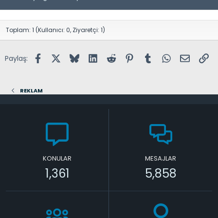
Toplam: 1 (Kullanıcı: 0, Ziyaretçi: 1)
Facebook
X (Twitter)
Bluesky
LinkedIn
Reddit
Pinterest
Tumblr
WhatsApp
E-posta
Lin
Paylaş:
REKLAM
KONULAR
MESAJLAR
1,361
5,858