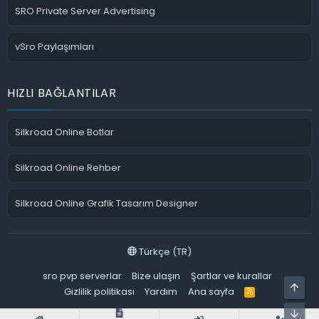
SRO Private Server Advertising
vSro Paylaşımları
HIZLI BAĞLANTILAR
Silkroad Online Botlar
Silkroad Online Rehber
Silkroad Online Grafik Tasarım Designer
Türkçe (TR)
sro pvp serverlar
Bize ulaşın
Şartlar ve kurallar
ÜST
Gizlilik politikası
Yardım
Ana sayfa
R
S
S
ALT