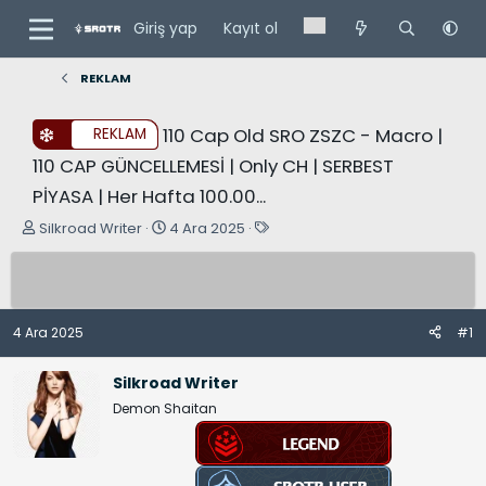
Giriş yap
Kayıt ol
REKLAM
110 Cap Old SRO ZSZC - Macro |
REKLAM
110 CAP GÜNCELLEMESİ | Only CH | SERBEST
PİYASA | Her Hafta 100.00...
K
B
E
Silkroad Writer
4 Ara 2025
o
a
t
n
ş
i
u
l
k
y
a
e
4 Ara 2025
#1
u
n
t
B
g
l
Silkroad Writer
a
ı
e
Demon Shaitan
ş
ç
r
l
t
a
a