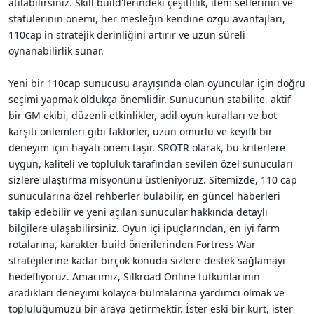
atılabilirsiniz. Skill build'lerindeki çeşitlilik, item setlerinin ve
statülerinin önemi, her mesleğin kendine özgü avantajları,
110cap'in stratejik derinliğini artırır ve uzun süreli
oynanabilirlik sunar.
Yeni bir 110cap sunucusu arayışında olan oyuncular için doğru
seçimi yapmak oldukça önemlidir. Sunucunun stabilite, aktif
bir GM ekibi, düzenli etkinlikler, adil oyun kuralları ve bot
karşıtı önlemleri gibi faktörler, uzun ömürlü ve keyifli bir
deneyim için hayati önem taşır. SROTR olarak, bu kriterlere
uygun, kaliteli ve topluluk tarafından sevilen özel sunucuları
sizlere ulaştırma misyonunu üstleniyoruz. Sitemizde, 110 cap
sunucularına özel rehberler bulabilir, en güncel haberleri
takip edebilir ve yeni açılan sunucular hakkında detaylı
bilgilere ulaşabilirsiniz. Oyun içi ipuçlarından, en iyi farm
rotalarına, karakter build önerilerinden Fortress War
stratejilerine kadar birçok konuda sizlere destek sağlamayı
hedefliyoruz. Amacımız, Silkroad Online tutkunlarının
aradıkları deneyimi kolayca bulmalarına yardımcı olmak ve
topluluğumuzu bir araya getirmektir. İster eski bir kurt, ister