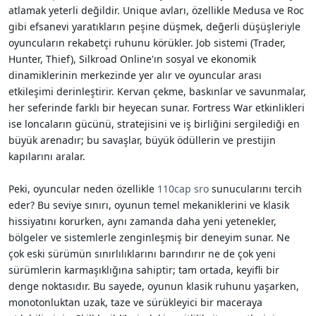
atlamak yeterli değildir. Unique avları, özellikle Medusa ve Roc
gibi efsanevi yaratıkların peşine düşmek, değerli düşüşleriyle
oyuncuların rekabetçi ruhunu körükler. Job sistemi (Trader,
Hunter, Thief), Silkroad Online'ın sosyal ve ekonomik
dinamiklerinin merkezinde yer alır ve oyuncular arası
etkileşimi derinleştirir. Kervan çekme, baskınlar ve savunmalar,
her seferinde farklı bir heyecan sunar. Fortress War etkinlikleri
ise loncaların gücünü, stratejisini ve iş birliğini sergilediği en
büyük arenadır; bu savaşlar, büyük ödüllerin ve prestijin
kapılarını aralar.
Peki, oyuncular neden özellikle
110cap sro
sunucularını tercih
eder? Bu seviye sınırı, oyunun temel mekaniklerini ve klasik
hissiyatını korurken, aynı zamanda daha yeni yetenekler,
bölgeler ve sistemlerle zenginleşmiş bir deneyim sunar. Ne
çok eski sürümün sınırlılıklarını barındırır ne de çok yeni
sürümlerin karmaşıklığına sahiptir; tam ortada, keyifli bir
denge noktasıdır. Bu sayede, oyunun klasik ruhunu yaşarken,
monotonluktan uzak, taze ve sürükleyici bir maceraya