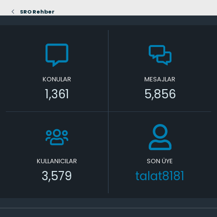
SRO Rehber
KONULAR
MESAJLAR
1,361
5,856
KULLANICILAR
SON ÜYE
3,579
talat8181