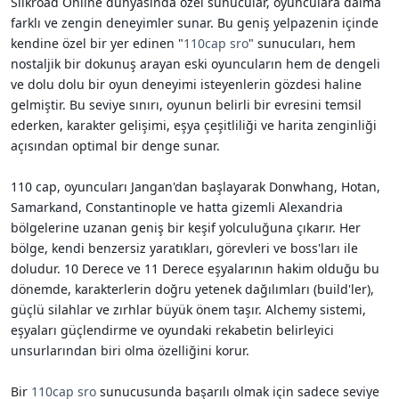
Silkroad Online dünyasında özel sunucular, oyunculara daima
i
farklı ve zengin deneyimler sunar. Bu geniş yelpazenin içinde
kendine özel bir yer edinen "
110cap sro
" sunucuları, hem
nostaljik bir dokunuş arayan eski oyuncuların hem de dengeli
ve dolu dolu bir oyun deneyimi isteyenlerin gözdesi haline
gelmiştir. Bu seviye sınırı, oyunun belirli bir evresini temsil
ederken, karakter gelişimi, eşya çeşitliliği ve harita zenginliği
açısından optimal bir denge sunar.
110 cap, oyuncuları Jangan'dan başlayarak Donwhang, Hotan,
Samarkand, Constantinople ve hatta gizemli Alexandria
bölgelerine uzanan geniş bir keşif yolculuğuna çıkarır. Her
bölge, kendi benzersiz yaratıkları, görevleri ve boss'ları ile
doludur. 10 Derece ve 11 Derece eşyalarının hakim olduğu bu
dönemde, karakterlerin doğru yetenek dağılımları (build'ler),
güçlü silahlar ve zırhlar büyük önem taşır. Alchemy sistemi,
eşyaları güçlendirme ve oyundaki rekabetin belirleyici
unsurlarından biri olma özelliğini korur.
Bir
110cap sro
sunucusunda başarılı olmak için sadece seviye