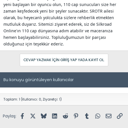
yeni başlayan bir oyuncu olun, 110 cap sunucuları size her
zaman keşfedecek yeni bir şeyler sunacaktır. SROTR ailesi
olarak, bu heyecanlı yolculukta sizlere rehberlik etmekten
mutluluk duyarız. Sitemizi ziyaret ederek, siz de Silkroad
Online'ın 110 cap dünyasına adım atabilir ve maceranıza
hemen başlayabilirsiniz. Topluluğumuzun bir parçası
olduğunuz için teşekkür ederiz.
CEVAP YAZMAK IÇIN GIRIŞ YAP YADA KAYIT OL.
Bu konuyu görüntüleyen kullanıcılar
Toplam: 1 (Kullanıcı: 0, Ziyaretçi: 1)
Facebook
X (Twitter)
Bluesky
LinkedIn
Reddit
Pinterest
Tumblr
WhatsApp
E-posta
Lin
Paylaş: