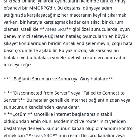
Silkroad Online, yıllardır oyuncuların kalbinde taht kurmuş
i
efsanevi bir MMORPG'dir. Bu destansı dünyaya adım
attığınızda karşılaşacağınız her maceranın keyfini çıkarmak
varken, bir hatayla karşılaşmak kadar can sıkıcı bir durum
olamaz. Özellikle **
7seas SRO
** gibi özel sunucularda, oyun
deneyiminizi sekteye uğratan hatalar, oyuncuların en büyük
şikayet konularından biridir. Ancak endişelenmeyin, çoğu hata
basit çözümlerle aşılabilir. Bu yazımızda, sık karşılaşılan
hataları ve bu hatalara yönelik detaylı çözümleri adım adım
inceleyeceğiz.
**1. Bağlantı Sorunları ve Sunucuya Giriş Hataları:**
* **"Disconnected from Server" veya "Failed to Connect to
Server":** Bu hatalar genellikle internet bağlantınızdan veya
sunucunun kendisinden kaynaklanır.
* **Çözüm:** Öncelikle internet bağlantınızın stabil
olduğundan emin olun. Modeminizi ve router'ınızı yeniden
başlatmayı deneyin. Sunucunun kapalı olup olmadığını kontrol
etmek için **
7seas SRO
**'nun resmi Discord kanalını veya