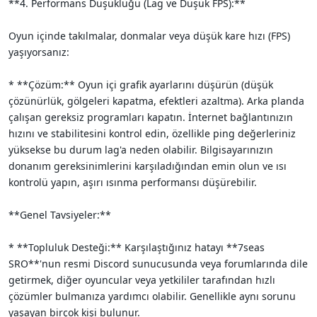
**4. Performans Düşüklüğü (Lag ve Düşük FPS):**
Oyun içinde takılmalar, donmalar veya düşük kare hızı (FPS)
yaşıyorsanız:
* **Çözüm:** Oyun içi grafik ayarlarını düşürün (düşük
çözünürlük, gölgeleri kapatma, efektleri azaltma). Arka planda
çalışan gereksiz programları kapatın. İnternet bağlantınızın
hızını ve stabilitesini kontrol edin, özellikle ping değerleriniz
yüksekse bu durum lag'a neden olabilir. Bilgisayarınızın
donanım gereksinimlerini karşıladığından emin olun ve ısı
kontrolü yapın, aşırı ısınma performansı düşürebilir.
**Genel Tavsiyeler:**
* **Topluluk Desteği:** Karşılaştığınız hatayı **7seas
SRO**'nun resmi Discord sunucusunda veya forumlarında dile
getirmek, diğer oyuncular veya yetkililer tarafından hızlı
çözümler bulmanıza yardımcı olabilir. Genellikle aynı sorunu
yaşayan birçok kişi bulunur.