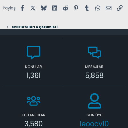
Facebook
X (Twitter)
Bluesky
LinkedIn
Reddit
Pinterest
Tumblr
WhatsApp
E-posta
Lin
Paylaş:
SRO Hataları & Çözümleri
KONULAR
MESAJLAR
1,361
5,858
KULLANICILAR
SON ÜYE
3,580
leoocv10