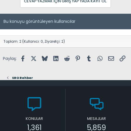
CEVAP YAZMAK IÇIN GIRIŞ YAP YADA KAYIT OL.
Bu konuyu görüntüleyen kullanıcılar
Toplam: 2 (Kullanıcı: 0, Ziyaretçi: 2)
Facebook
X (Twitter)
Bluesky
LinkedIn
Reddit
Pinterest
Tumblr
WhatsApp
E-posta
Lin
Paylaş:
SRO Rehber
KONULAR
MESAJLAR
1,361
5,859