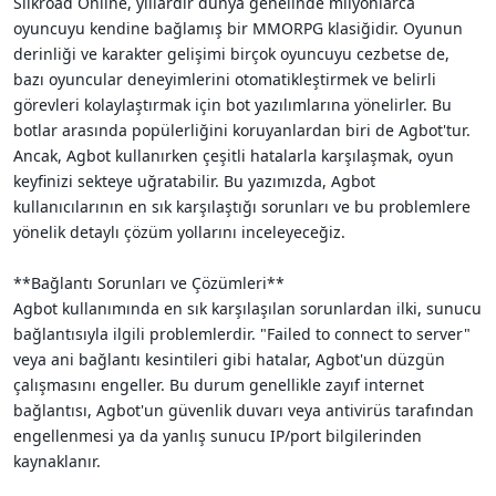
Silkroad Online, yıllardır dünya genelinde milyonlarca
i
oyuncuyu kendine bağlamış bir MMORPG klasiğidir. Oyunun
derinliği ve karakter gelişimi birçok oyuncuyu cezbetse de,
bazı oyuncular deneyimlerini otomatikleştirmek ve belirli
görevleri kolaylaştırmak için bot yazılımlarına yönelirler. Bu
botlar arasında popülerliğini koruyanlardan biri de Agbot'tur.
Ancak, Agbot kullanırken çeşitli hatalarla karşılaşmak, oyun
keyfinizi sekteye uğratabilir. Bu yazımızda, Agbot
kullanıcılarının en sık karşılaştığı sorunları ve bu problemlere
yönelik detaylı çözüm yollarını inceleyeceğiz.
**Bağlantı Sorunları ve Çözümleri**
Agbot kullanımında en sık karşılaşılan sorunlardan ilki, sunucu
bağlantısıyla ilgili problemlerdir. "Failed to connect to server"
veya ani bağlantı kesintileri gibi hatalar, Agbot'un düzgün
çalışmasını engeller. Bu durum genellikle zayıf internet
bağlantısı, Agbot'un güvenlik duvarı veya antivirüs tarafından
engellenmesi ya da yanlış sunucu IP/port bilgilerinden
kaynaklanır.