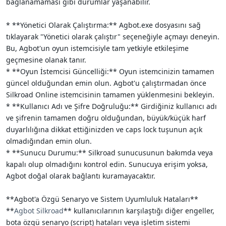
bağlanamaması gibi durumlar yaşanabilir.
* **Yönetici Olarak Çalıştırma:** Agbot.exe dosyasını sağ
tıklayarak "Yönetici olarak çalıştır" seçeneğiyle açmayı deneyin.
Bu, Agbot'un oyun istemcisiyle tam yetkiyle etkileşime
geçmesine olanak tanır.
* **Oyun İstemcisi Güncelliği:** Oyun istemcinizin tamamen
güncel olduğundan emin olun. Agbot'u çalıştırmadan önce
Silkroad Online istemcisinin tamamen yüklenmesini bekleyin.
* **Kullanıcı Adı ve Şifre Doğruluğu:** Girdiğiniz kullanıcı adı
ve şifrenin tamamen doğru olduğundan, büyük/küçük harf
duyarlılığına dikkat ettiğinizden ve caps lock tuşunun açık
olmadığından emin olun.
* **Sunucu Durumu:** Silkroad sunucusunun bakımda veya
kapalı olup olmadığını kontrol edin. Sunucuya erişim yoksa,
Agbot doğal olarak bağlantı kuramayacaktır.
**Agbot'a Özgü Senaryo ve Sistem Uyumluluk Hataları**
**
Agbot Silkroad
** kullanıcılarının karşılaştığı diğer engeller,
bota özgü senaryo (script) hataları veya işletim sistemi