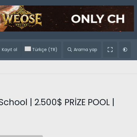
ular
Kayıt ol
Türkçe (TR)
Arama yap
School | 2.500$ PRİZE POOL |