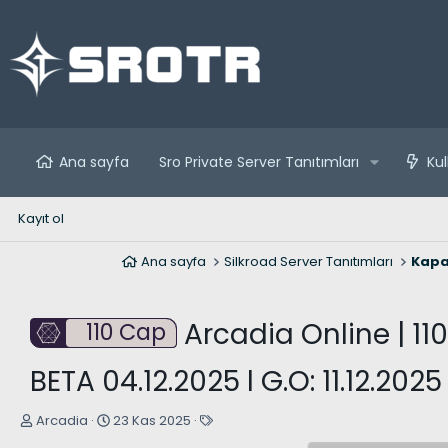
Ana sayfa
Sro Private Server Tanıtımları
Kul
Kayıt ol
Ana sayfa
Silkroad Server Tanıtımları
Kapa
Arcadia Online | 11
110 Cap
BETA 04.12.2025 l G.O: 11.12.2025
K
B
E
Arcadia
23 Kas 2025
o
a
t