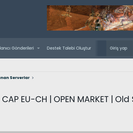
lanıcı Gönderileri
Destek Talebi Oluştur
Yaklaşan sunuc
Giriş yap
nan Serverlar
0 CAP EU-CH | OPEN MARKET | Old 