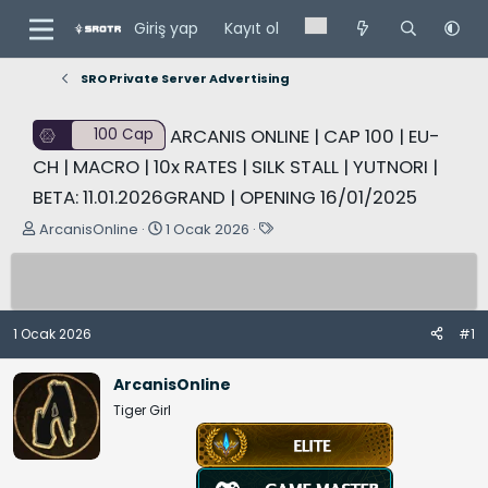
Giriş yap
Kayıt ol
SRO Private Server Advertising
ARCANIS ONLINE | CAP 100 | EU-
100 Cap
CH | MACRO | 10x RATES | SILK STALL | YUTNORI |
BETA: 11.01.2026GRAND | OPENING 16/01/2025
K
B
E
ArcanisOnline
1 Ocak 2026
o
a
t
n
ş
i
u
l
k
y
a
e
1 Ocak 2026
#1
u
n
t
B
g
l
ArcanisOnline
a
ı
e
Tiger Girl
ş
ç
r
l
t
a
a