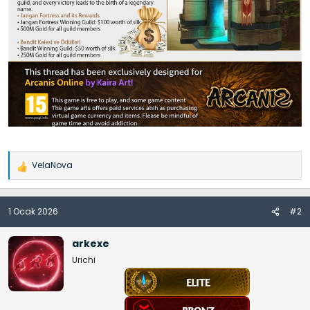
VelaNova
İ
f
a
1 Ocak 2026
#2
d
e
l
arkexe
e
Urichi
r
: