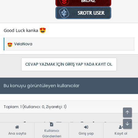
Good Luck kanka
VelaNova
İ
f
a
CEVAP YAZMAK IÇIN GIRIŞ YAP YADA KAYIT OL.
d
e
l
e
Bu konuyu görüntüleyen kullanıcılar
r
:
Toplam: 1 (Kullanıcı: 0, Ziyaretçi: 1)
Facebook
X (Twitter)
Bluesky
LinkedIn
Reddit
Pinterest
Tumblr
WhatsApp
E-posta
Lin
Paylaş:
Kullanıcı
Ana sayfa
Giriş yap
Kayıt ol
Gönderileri