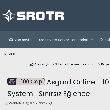
Ana sayfa
Sro Private Server Tanıtımları
Kul
Kayıt ol
Ana sayfa
Silkroad Server Tanıtımları
Kapa
Asgard Online - 100
100 Cap
System | Sınırsız Eğlence
K
B
E
WARNING
8 Ara 2025
o
a
t