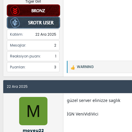
Tiger Girl
Katılım
22 Ara 2025
Mesajlar
2
Reaksiyon puanı
1
WARNING
Puanları
3
İ
f
a
22 Ara 2025
d
e
l
güzel server elinizze saglık
M
e
r
İGN VeniVidiVici
:
moveu22