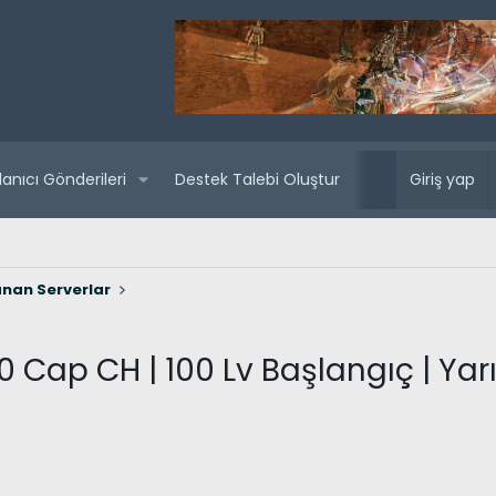
lanıcı Gönderileri
Destek Talebi Oluştur
Yaklaşan sunuc
Giriş yap
nan Serverlar
 Cap CH | 100 Lv Başlangıç | Yarı