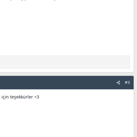
#3
 için teşekkürler <3