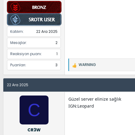
Katılım
22 Ara 2025
Mesajlar
2
Reaksiyon puanı
1
WARNING
Puanları
3
İ
f
a
22 Ara 2025
d
e
l
Güzel server elinize sağlık
C
e
IGN:Leopard
r
:
CR3W