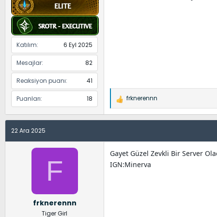
Katılım
6 Eyl 2025
Mesajlar
82
Reaksiyon puanı
41
frknerennn
Puanları
18
İ
f
a
22 Ara 2025
d
e
l
Gayet Güzel Zevkli Bir Server Ol
F
e
IGN:Minerva
r
:
frknerennn
Tiger Girl