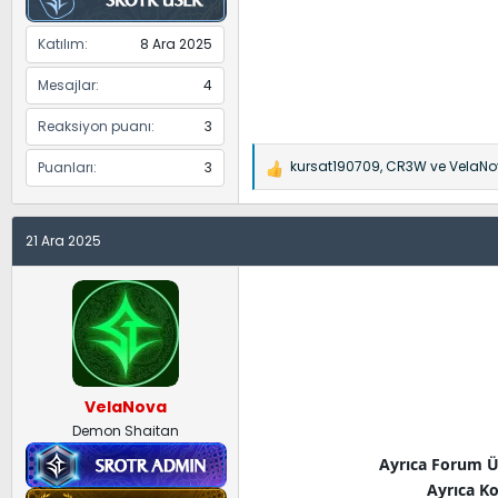
Katılım
8 Ara 2025
Mesajlar
4
Reaksiyon puanı
3
kursat190709
,
CR3W
ve
VelaN
Puanları
3
İ
f
a
21 Ara 2025
d
e
l
e
r
:
VelaNova
Demon Shaitan
Ayrıca Forum Ü
Ayrıca Ko