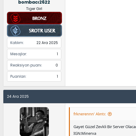
bombacı2622
Tiger Girl
Katılım
22 Ara 2025
Mesajlar
1
Reaksiyon puanı
0
Puanları
1
24 Ara 2025
frknerennn' Alıntı:
Gayet Güzel Zevkli Bir Server Olaca
IGN:Minerva