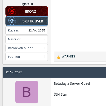
Tiger Girl
Katılım
22 Ara 2025
Mesajlar
1
Reaksiyon puanı
1
WARNING
Puanları
1
İ
f
a
22 Ara 2025
d
e
l
Betadayız Server Güzel
B
e
r
İGN Star
: