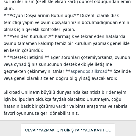
sürücülerinizin (özellikle ekran kartı) güncel olduğundan emin
olun.
* **Oyun Dosyalarının Bütünlüğü:** Düzenli olarak disk
temizliği yapın ve oyun dosyalarınızın bozulmadığından emin
olmak için gerekli kontrolleri yapın.
* **Yeniden Kurulum:** Karmaşık ve tekrar eden hatalarda
oyunu tamamen kaldırıp temiz bir kurulum yapmak genellikle
en kesin çözümdür.
* **Destek İletişimi:** Eğer sorunları çözemiyorsanız, oyunun
veya oynadığınız sunucunun destek ekibiyle iletişime
geçmekten çekinmeyin. Onlar **
aspendos silkroad
** özelinde
veya genel olarak size en doğru bilgiyi sağlayacaklardır.
Silkroad Online'ın büyülü dünyasında kesintisiz bir deneyim
için bu ipuçları oldukça faydalı olacaktır. Unutmayın, çoğu
hatanın basit bir çözümü vardır ve biraz araştırma ve sabırla
favori oyununuza geri dönebilirsiniz.
CEVAP YAZMAK IÇIN GIRIŞ YAP YADA KAYIT OL.