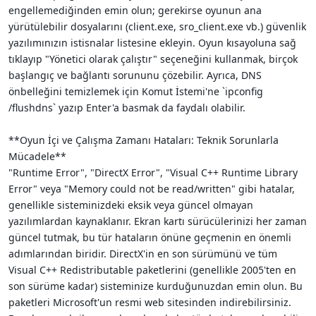
engellemediğinden emin olun; gerekirse oyunun ana
yürütülebilir dosyalarını (client.exe, sro_client.exe vb.) güvenlik
yazılımınızın istisnalar listesine ekleyin. Oyun kısayoluna sağ
tıklayıp "Yönetici olarak çalıştır" seçeneğini kullanmak, birçok
başlangıç ve bağlantı sorununu çözebilir. Ayrıca, DNS
önbelleğini temizlemek için Komut İstemi'ne `ipconfig
/flushdns` yazıp Enter'a basmak da faydalı olabilir.
**Oyun İçi ve Çalışma Zamanı Hataları: Teknik Sorunlarla
Mücadele**
"Runtime Error", "DirectX Error", "Visual C++ Runtime Library
Error" veya "Memory could not be read/written" gibi hatalar,
genellikle sisteminizdeki eksik veya güncel olmayan
yazılımlardan kaynaklanır. Ekran kartı sürücülerinizi her zaman
güncel tutmak, bu tür hataların önüne geçmenin en önemli
adımlarından biridir. DirectX'in en son sürümünü ve tüm
Visual C++ Redistributable paketlerini (genellikle 2005'ten en
son sürüme kadar) sisteminize kurduğunuzdan emin olun. Bu
paketleri Microsoft'un resmi web sitesinden indirebilirsiniz.