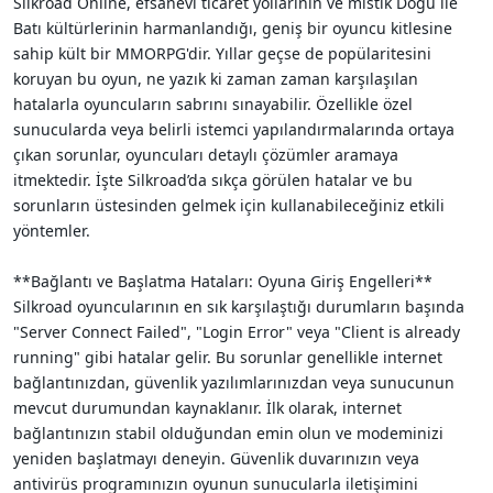
Silkroad Online, efsanevi ticaret yollarının ve mistik Doğu ile
i
Batı kültürlerinin harmanlandığı, geniş bir oyuncu kitlesine
sahip kült bir MMORPG'dir. Yıllar geçse de popülaritesini
koruyan bu oyun, ne yazık ki zaman zaman karşılaşılan
hatalarla oyuncuların sabrını sınayabilir. Özellikle özel
sunucularda veya belirli istemci yapılandırmalarında ortaya
çıkan sorunlar, oyuncuları detaylı çözümler aramaya
itmektedir. İşte Silkroad’da sıkça görülen hatalar ve bu
sorunların üstesinden gelmek için kullanabileceğiniz etkili
yöntemler.
**Bağlantı ve Başlatma Hataları: Oyuna Giriş Engelleri**
Silkroad oyuncularının en sık karşılaştığı durumların başında
"Server Connect Failed", "Login Error" veya "Client is already
running" gibi hatalar gelir. Bu sorunlar genellikle internet
bağlantınızdan, güvenlik yazılımlarınızdan veya sunucunun
mevcut durumundan kaynaklanır. İlk olarak, internet
bağlantınızın stabil olduğundan emin olun ve modeminizi
yeniden başlatmayı deneyin. Güvenlik duvarınızın veya
antivirüs programınızın oyunun sunucularla iletişimini