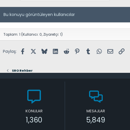
Bu konuyu görüntüleyen kullanıcılar
Toplam: 1 (Kullanıcı: 0, Ziyaretçi: 1)
Facebook
X (Twitter)
Bluesky
LinkedIn
Reddit
Pinterest
Tumblr
WhatsApp
E-posta
Lin
Paylaş:
SRO Rehber
KONULAR
MESAJLAR
1,360
5,849