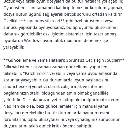
Bozuk veya eksik oyun dosyaları da bu tür hatalara yol açabilir.
Oyun istemcisini tamamen kaldırıp temiz bir kurulum yapmak,
dosya bütünlüğünü sağlayarak birçok sorunu ortadan kaldırır.
Özellikle **
aspendos silkroad
** gibi özel bir istemci veya
sunucu yapısında oynuyorsanız, bu tip uyumluluk sorunları
daha sık görülebilir; eski işletim sistemleri için tasarlanmış
oyunlarda Windows uyumluluk modlarını denemek işe
yarayabilir.
**Güncelleme ve Yama Hataları: Sorunsuz Geçiş İçin İpuçları**
Silkroad istemcisi zaman zaman güncelleme yaparken
takılabilir, "Patch Error" verebilir veya yama uygulamasında
sorunlar yaşayabilir. Bu durumlarda, oyun başlatıcısını
(Launcher.exe) yönetici olarak çalıştırmak ve internet
bağlantınızın stabil olduğundan emin olmak genellikle
yeterlidir. Disk alanınızın yeterli olup olmadığını kontrol edin.
Nadiren de olsa, bazı güncellemeler için manuel yama
dosyaları gerekebilir; bu tür durumlarda oyunun resmi
forumlarını, topluluk sayfalarını veya oynadığınız sunucunun
duyurularını takip etmek kritik öneme sahiptir.