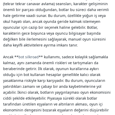
(tekrar tekrar canavar avlama) seansları, karakter gelişiminin
önemli bir parçası olduğundan, botlar bu süreci daha verimli
hale getirme vaadi sunar. Bu durum, özellikle yoğun iş veya
okul hayatı olan, ancak oyunda geride kalmak istemeyen
oyuncular için cazip bir seçenek haline gelebilir. Botlar,
karakterin gece boyunca veya oyuncu bilgisayar başında
değilken bile ilerlemesini sağlayarak, manuel oyun süresini
daha keyifli aktivitelere ayırma imkanı tanır.
Ancak **
bot silkroad
** kullanımı, sadece kolaylık sağlamakla
kalmaz, aynı zamanda önemli riskleri ve tartışmaları da
beraberinde getirir. İlk olarak, oyunun kurallarına aykırı
olduğu için bot kullanan hesaplar genellikle kalıcı olarak
yasaklanma riskiyle karşı karşıyadır. Bu durum, oyuncuların
yatırdıkları zamanı ve çabayı bir anda kaybetmelerine yol
açabilir. İkinci olarak, botların yaygınlaşması oyun ekonomisini
ciddi şekilde etkileyebilir. Piyasaya sürekli olarak botlar
tarafından üretilen eşyaların ve altınların akması, oyun içi
ekonominin dengesini bozarak eşyaların değerini düşürebilir