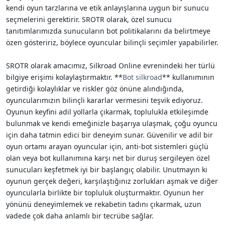
kendi oyun tarzlarına ve etik anlayışlarına uygun bir sunucu
seçmelerini gerektirir. SROTR olarak, özel sunucu
tanıtımlarımızda sunucuların bot politikalarını da belirtmeye
özen gösteririz, böylece oyuncular bilinçli seçimler yapabilirler.
SROTR olarak amacımız, Silkroad Online evrenindeki her türlü
bilgiye erişimi kolaylaştırmaktır. **
Bot silkroad
** kullanımının
getirdiği kolaylıklar ve riskler göz önüne alındığında,
oyuncularımızın bilinçli kararlar vermesini teşvik ediyoruz.
Oyunun keyfini adil yollarla çıkarmak, toplulukla etkileşimde
bulunmak ve kendi emeğinizle başarıya ulaşmak, çoğu oyuncu
için daha tatmin edici bir deneyim sunar. Güvenilir ve adil bir
oyun ortamı arayan oyuncular için, anti-bot sistemleri güçlü
olan veya bot kullanımına karşı net bir duruş sergileyen özel
sunucuları keşfetmek iyi bir başlangıç olabilir. Unutmayın ki
oyunun gerçek değeri, karşılaştığınız zorlukları aşmak ve diğer
oyuncularla birlikte bir topluluk oluşturmaktır. Oyunun her
yönünü deneyimlemek ve rekabetin tadını çıkarmak, uzun
vadede çok daha anlamlı bir tecrübe sağlar.