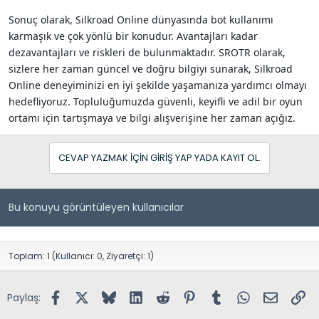
Sonuç olarak, Silkroad Online dünyasında bot kullanımı
karmaşık ve çok yönlü bir konudur. Avantajları kadar
dezavantajları ve riskleri de bulunmaktadır. SROTR olarak,
sizlere her zaman güncel ve doğru bilgiyi sunarak, Silkroad
Online deneyiminizi en iyi şekilde yaşamanıza yardımcı olmayı
hedefliyoruz. Topluluğumuzda güvenli, keyifli ve adil bir oyun
ortamı için tartışmaya ve bilgi alışverişine her zaman açığız.
CEVAP YAZMAK IÇIN GIRIŞ YAP YADA KAYIT OL.
Bu konuyu görüntüleyen kullanıcılar
Toplam: 1 (Kullanıcı: 0, Ziyaretçi: 1)
Facebook
X (Twitter)
Bluesky
LinkedIn
Reddit
Pinterest
Tumblr
WhatsApp
E-posta
Lin
Paylaş: