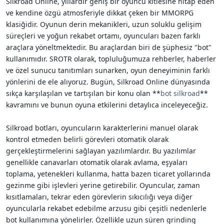
Silkroad Online, yıllardır geniş bir oyuncu kitlesine hitap eden
i
ve kendine özgü atmosferiyle dikkat çeken bir MMORPG
klasiğidir. Oyunun derin mekanikleri, uzun soluklu gelişim
süreçleri ve yoğun rekabet ortamı, oyuncuları bazen farklı
araçlara yöneltmektedir. Bu araçlardan biri de şüphesiz "bot"
kullanımıdır. SROTR olarak, topluluğumuza rehberler, haberler
ve özel sunucu tanıtımları sunarken, oyun deneyiminin farklı
yönlerini de ele alıyoruz. Bugün, Silkroad Online dünyasında
sıkça karşılaşılan ve tartışılan bir konu olan **
bot silkroad
**
kavramını ve bunun oyuna etkilerini detaylıca inceleyeceğiz.
Silkroad botları, oyuncuların karakterlerini manuel olarak
kontrol etmeden belirli görevleri otomatik olarak
gerçekleştirmelerini sağlayan yazılımlardır. Bu yazılımlar
genellikle canavarları otomatik olarak avlama, eşyaları
toplama, yetenekleri kullanma, hatta bazen ticaret yollarında
gezinme gibi işlevleri yerine getirebilir. Oyuncular, zaman
kısıtlamaları, tekrar eden görevlerin sıkıcılığı veya diğer
oyuncularla rekabet edebilme arzusu gibi çeşitli nedenlerle
bot kullanımına yönelirler. Özellikle uzun süren grinding