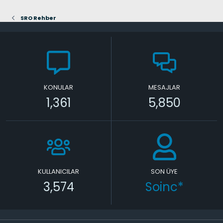
SRO Rehber
KONULAR
MESAJLAR
1,361
5,850
KULLANICILAR
SON ÜYE
3,574
Soinc*