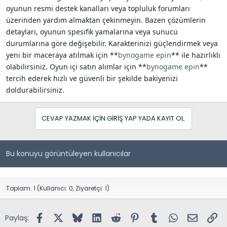
oyunun resmi destek kanalları veya topluluk forumları
üzerinden yardım almaktan çekinmeyin. Bazen çözümlerin
detayları, oyunun spesifik yamalarına veya sunucu
durumlarına göre değişebilir. Karakterinizi güçlendirmek veya
yeni bir maceraya atılmak için **
bynogame epin
** ile hazırlıklı
olabilirsiniz. Oyun içi satın alımlar için **
bynogame epin
**
tercih ederek hızlı ve güvenli bir şekilde bakiyenizi
doldurabilirsiniz.
CEVAP YAZMAK IÇIN GIRIŞ YAP YADA KAYIT OL.
Bu konuyu görüntüleyen kullanıcılar
Toplam: 1 (Kullanıcı: 0, Ziyaretçi: 1)
Facebook
X (Twitter)
Bluesky
LinkedIn
Reddit
Pinterest
Tumblr
WhatsApp
E-posta
Lin
Paylaş: