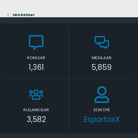
SRO Rehber
KONULAR
MESAJLAR
1,361
5,859
KULLANICILAR
SON ÜYE
3,582
EspartaxX