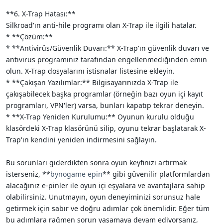
**6. X-Trap Hatası:**
Silkroad'ın anti-hile programı olan X-Trap ile ilgili hatalar.
* **Çözüm:**
* **Antivirüs/Güvenlik Duvarı:** X-Trap'ın güvenlik duvarı ve
antivirüs programınız tarafından engellenmediğinden emin
olun. X-Trap dosyalarını istisnalar listesine ekleyin.
* **Çakışan Yazılımlar:** Bilgisayarınızda X-Trap ile
çakışabilecek başka programlar (örneğin bazı oyun içi kayıt
programları, VPN'ler) varsa, bunları kapatıp tekrar deneyin.
* **X-Trap Yeniden Kurulumu:** Oyunun kurulu olduğu
klasördeki X-Trap klasörünü silip, oyunu tekrar başlatarak X-
Trap'ın kendini yeniden indirmesini sağlayın.
Bu sorunları giderdikten sonra oyun keyfinizi artırmak
isterseniz, **
bynogame epin
** gibi güvenilir platformlardan
alacağınız e-pinler ile oyun içi eşyalara ve avantajlara sahip
olabilirsiniz. Unutmayın, oyun deneyiminizi sorunsuz hale
getirmek için sabır ve doğru adımlar çok önemlidir. Eğer tüm
bu adımlara rağmen sorun yaşamaya devam ediyorsanız,