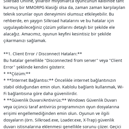
Silkroad Online, yıllardır milyonlarca oyuncunun kalbinde taht
i
kurmuş bir MMORPG klasiği olsa da, zaman zaman karşılaşılan
teknik sorunlar oyun deneyimini olumsuz etkileyebilir. Bu
rehberde, en yaygın Silkroad hatalarını ve bu hatalar için
uygulayabileceğiniz çözüm yollarını detaylı bir şekilde ele
alacağız. Amacımız, oyunun keyfini kesintisiz bir şekilde
çıkarmanızı sağlamak.
**1. Client Error / Disconnect Hataları:**
Bu hatalar genellikle "Disconnected from server" veya "Client
Error" şeklinde kendini gösterir.
* **Çözüm:**
* **İnternet Bağlantısı:** Öncelikle internet bağlantınızın
stabil olduğundan emin olun. Kablolu bağlantı kullanmak, Wi-
Fi bağlantısına göre daha güvenilirdir.
* **Güvenlik Duvarı/Antivirüs:** Windows Güvenlik Duvarı
veya üçüncü taraf antivirüs programınızın oyun dosyalarına
erişimi engellemediğinden emin olun. Oyunun ve ilgili
dosyaların (örn. Silkroad.exe, Loader.exe, X-Trap) güvenlik
duvarı istisnalarına eklenmesi genellikle sorunu çözer. Geçici