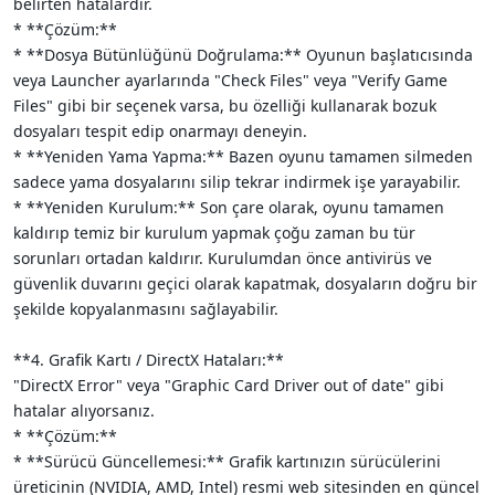
belirten hatalardır.
* **Çözüm:**
* **Dosya Bütünlüğünü Doğrulama:** Oyunun başlatıcısında
veya Launcher ayarlarında "Check Files" veya "Verify Game
Files" gibi bir seçenek varsa, bu özelliği kullanarak bozuk
dosyaları tespit edip onarmayı deneyin.
* **Yeniden Yama Yapma:** Bazen oyunu tamamen silmeden
sadece yama dosyalarını silip tekrar indirmek işe yarayabilir.
* **Yeniden Kurulum:** Son çare olarak, oyunu tamamen
kaldırıp temiz bir kurulum yapmak çoğu zaman bu tür
sorunları ortadan kaldırır. Kurulumdan önce antivirüs ve
güvenlik duvarını geçici olarak kapatmak, dosyaların doğru bir
şekilde kopyalanmasını sağlayabilir.
**4. Grafik Kartı / DirectX Hataları:**
"DirectX Error" veya "Graphic Card Driver out of date" gibi
hatalar alıyorsanız.
* **Çözüm:**
* **Sürücü Güncellemesi:** Grafik kartınızın sürücülerini
üreticinin (NVIDIA, AMD, Intel) resmi web sitesinden en güncel