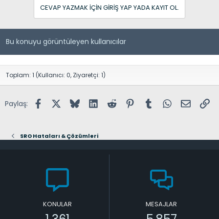
CEVAP YAZMAK IÇIN GIRIŞ YAP YADA KAYIT OL.
Bu konuyu görüntüleyen kullanıcılar
Toplam: 1 (Kullanıcı: 0, Ziyaretçi: 1)
Facebook
X (Twitter)
Bluesky
LinkedIn
Reddit
Pinterest
Tumblr
WhatsApp
E-posta
Lin
Paylaş:
SRO Hataları & Çözümleri
KONULAR
MESAJLAR