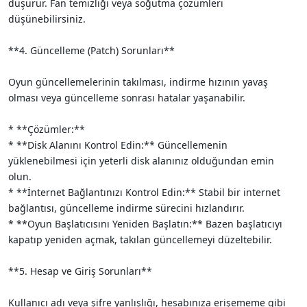
düşürür. Fan temizliği veya soğutma çözümleri
düşünebilirsiniz.
**4. Güncelleme (Patch) Sorunları**
Oyun güncellemelerinin takılması, indirme hızının yavaş
olması veya güncelleme sonrası hatalar yaşanabilir.
* **Çözümler:**
* **Disk Alanını Kontrol Edin:** Güncellemenin
yüklenebilmesi için yeterli disk alanınız olduğundan emin
olun.
* **İnternet Bağlantınızı Kontrol Edin:** Stabil bir internet
bağlantısı, güncelleme indirme sürecini hızlandırır.
* **Oyun Başlatıcısını Yeniden Başlatın:** Bazen başlatıcıyı
kapatıp yeniden açmak, takılan güncellemeyi düzeltebilir.
**5. Hesap ve Giriş Sorunları**
Kullanıcı adı veya şifre yanlışlığı, hesabınıza erişememe gibi