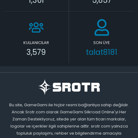
1,361
5,857
KULLANICILAR
SON ÜYE
3,579
talat8181
Bu site, GameGami ile hiçbir resmi bağlantıya sahip değildir.
Ancak Srotr.com olarak GameGami Silkroad Online'yi Her
Zaman Destekliyoruz, sitede yer alan tüm ticari markalar,
logolar ve içerikler ilgili sahiplerine aittir. srotr.com yalnızca
topluluk paylaşımı, rehber ve bilgilendirme amacıyla