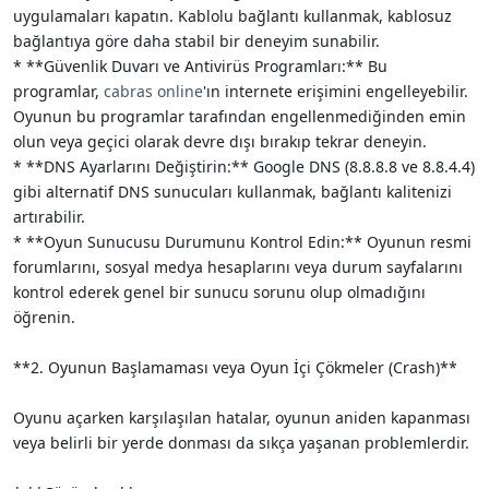
uygulamaları kapatın. Kablolu bağlantı kullanmak, kablosuz
bağlantıya göre daha stabil bir deneyim sunabilir.
* **Güvenlik Duvarı ve Antivirüs Programları:** Bu
programlar,
cabras online
'ın internete erişimini engelleyebilir.
Oyunun bu programlar tarafından engellenmediğinden emin
olun veya geçici olarak devre dışı bırakıp tekrar deneyin.
* **DNS Ayarlarını Değiştirin:** Google DNS (8.8.8.8 ve 8.8.4.4)
gibi alternatif DNS sunucuları kullanmak, bağlantı kalitenizi
artırabilir.
* **Oyun Sunucusu Durumunu Kontrol Edin:** Oyunun resmi
forumlarını, sosyal medya hesaplarını veya durum sayfalarını
kontrol ederek genel bir sunucu sorunu olup olmadığını
öğrenin.
**2. Oyunun Başlamaması veya Oyun İçi Çökmeler (Crash)**
Oyunu açarken karşılaşılan hatalar, oyunun aniden kapanması
veya belirli bir yerde donması da sıkça yaşanan problemlerdir.