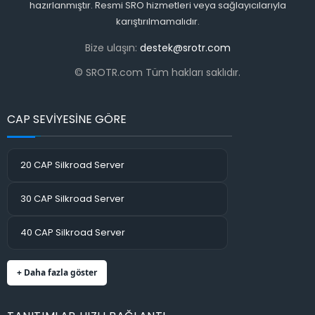
hazırlanmıştır. Resmi SRO hizmetleri veya sağlayıcılarıyla
karıştırılmamalıdır.
Bize ulaşın:
destek@srotr.com
© SROTR.com Tüm hakları saklıdır.
CAP SEVİYESİNE GÖRE
20 CAP Silkroad Server
30 CAP Silkroad Server
40 CAP Silkroad Server
+ Daha fazla göster