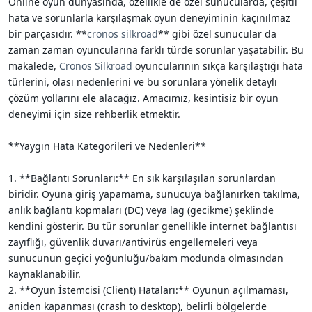
Online oyun dünyasında, özellikle de özel sunucularda, çeşitli
i
hata ve sorunlarla karşılaşmak oyun deneyiminin kaçınılmaz
bir parçasıdır. **
cronos silkroad
** gibi özel sunucular da
zaman zaman oyuncularına farklı türde sorunlar yaşatabilir. Bu
makalede,
Cronos Silkroad
oyuncularının sıkça karşılaştığı hata
türlerini, olası nedenlerini ve bu sorunlara yönelik detaylı
çözüm yollarını ele alacağız. Amacımız, kesintisiz bir oyun
deneyimi için size rehberlik etmektir.
**Yaygın Hata Kategorileri ve Nedenleri**
1. **Bağlantı Sorunları:** En sık karşılaşılan sorunlardan
biridir. Oyuna giriş yapamama, sunucuya bağlanırken takılma,
anlık bağlantı kopmaları (DC) veya lag (gecikme) şeklinde
kendini gösterir. Bu tür sorunlar genellikle internet bağlantısı
zayıflığı, güvenlik duvarı/antivirüs engellemeleri veya
sunucunun geçici yoğunluğu/bakım modunda olmasından
kaynaklanabilir.
2. **Oyun İstemcisi (Client) Hataları:** Oyunun açılmaması,
aniden kapanması (crash to desktop), belirli bölgelerde