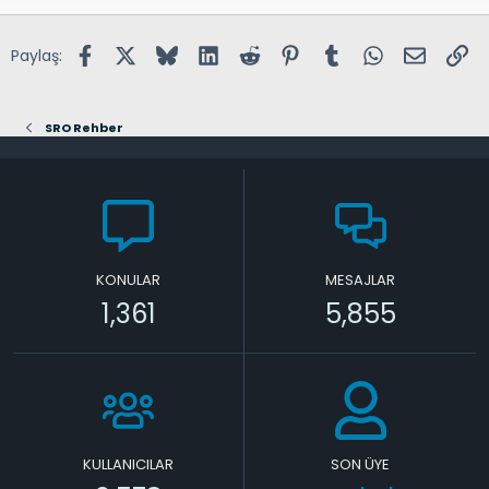
Facebook
X (Twitter)
Bluesky
LinkedIn
Reddit
Pinterest
Tumblr
WhatsApp
E-posta
Lin
Paylaş:
SRO Rehber
KONULAR
MESAJLAR
1,361
5,855
KULLANICILAR
SON ÜYE