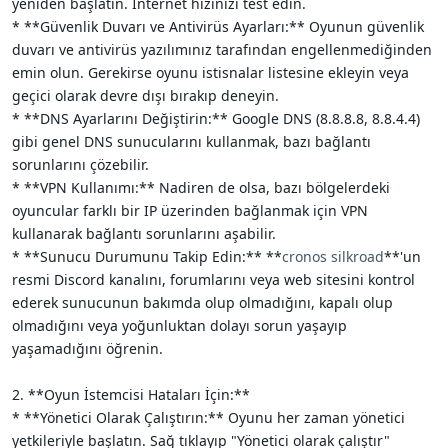
yeniden başlatın. İnternet hızınızı test edin.
* **Güvenlik Duvarı ve Antivirüs Ayarları:** Oyunun güvenlik
duvarı ve antivirüs yazılımınız tarafından engellenmediğinden
emin olun. Gerekirse oyunu istisnalar listesine ekleyin veya
geçici olarak devre dışı bırakıp deneyin.
* **DNS Ayarlarını Değiştirin:** Google DNS (8.8.8.8, 8.8.4.4)
gibi genel DNS sunucularını kullanmak, bazı bağlantı
sorunlarını çözebilir.
* **VPN Kullanımı:** Nadiren de olsa, bazı bölgelerdeki
oyuncular farklı bir IP üzerinden bağlanmak için VPN
kullanarak bağlantı sorunlarını aşabilir.
* **Sunucu Durumunu Takip Edin:** **
cronos silkroad
**'un
resmi Discord kanalını, forumlarını veya web sitesini kontrol
ederek sunucunun bakımda olup olmadığını, kapalı olup
olmadığını veya yoğunluktan dolayı sorun yaşayıp
yaşamadığını öğrenin.
2. **Oyun İstemcisi Hataları İçin:**
* **Yönetici Olarak Çalıştırın:** Oyunu her zaman yönetici
yetkileriyle başlatın. Sağ tıklayıp "Yönetici olarak çalıştır"