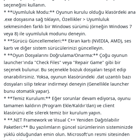
seçeneğini kullanın.
* **Uyumluluk Modu:** Oyunun kurulu olduğu klasördeki ana
.exe dosyasına sağ tıklayın, Özellikler > Uyumluluk
sekmesinden farklı bir Windows sürümü (örneğin Windows 7
veya 8) ile uyumluluk modunu deneyin.
* **Sürücü Güncellemeleri:** Ekran kartı (NVIDIA, AMD), ses
kartı ve diğer sistem sürücülerinizi güncelleyin.
* **Oyun Dosyalarını Doğrulama/Onarma:** Çoğu oyunun
launcher'ında "Check Files" veya "Repair Game" gibi bir
seçenek bulunur. Bu seçenekle bozuk dosyaları tespit edip
onarabilirsiniz. Yoksa, oyunun klasöründeki .dat uzantılı bazı
dosyaları silip tekrar indirmeyi deneyin (Genellikle launcher
bunu otomatik yapar).
* **Temiz Kurulum:** Eğer sorunlar devam ediyorsa, oyunu
tamamen kaldırın (Program Ekle/Kaldır'dan) ve client
klasörünü elle silerek temiz bir kurulum yapın.
* **.NET Framework ve Visual C++ Yeniden Dağıtılabilir
Paketleri:** Bu yazılımların güncel sürümlerinin sisteminizde
yüklü olduğundan emin olun. Microsoft'un resmi sitesinden