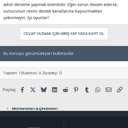
adım deneme yapmak önemlidir. Eğer sorun devam ederse,
sunucunun resmi destek kanallarına başvurmaktan
çekinmeyin. İyi oyunlar!
CEVAP YAZMAK IÇIN GIRIŞ YAP YADA KAYIT OL.
Bu konuyu görüntüleyen kullanıcılar
Toplam: 1 (Kullanıcı: 0, Ziyaretçi: 1)
Facebook
X (Twitter)
Bluesky
LinkedIn
Reddit
Pinterest
Tumblr
WhatsApp
E-posta
Lin
Paylaş:
SRO Hataları & Çözümleri