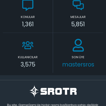
KONULAR
MESAJLAR
1,361
5,851
KULLANICILAR
SON ÜYE
3,575
mastersros
Bu site, GameGami ile hiçbir resmi bağlantıya sahip değildir.