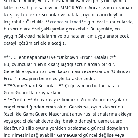
Silkroad Online, yıllara meydan okuyan ve geniş bir oyuncu
i
kitlesine sahip efsanevi bir MMORPG'dir. Ancak, zaman zaman
karşılaşılan teknik sorunlar ve hatalar, oyuncuların keyfini
kaçırabilir. Özellikle **
cronos silkroad
** gibi özel sunucularda,
bu sorunlara özel yaklaşımlar gerekebilir. Bu içerikte, en
yaygın Silkroad hatalarını ve bu hatalar için uygulanabilecek
detaylı çözümleri ele alacağız.
**1. Client Kapanması ve "Unknown Error" Hataları:**
Bu, oyuncuların en sık karşılaştığı sorunlardan biridir.
Genellikle oyunun aniden kapanması veya ekranda "Unknown
Error" mesajının belirmesiyle karakterizedir.
* **GameGuard Sorunları:** Çoğu zaman bu tür hatalar
GameGuard'dan kaynaklanır.
* **Çözüm:** Antivirüs yazılımınızın GameGuard dosyalarını
engellemediğinden emin olun. Gerekirse, oyun klasörünü
(özellikle GameGuard klasörünü) antivirüs istisnalarına ekleyin
veya geçici olarak devre dışı bırakıp deneyin. GameGuard
klasörünü silip oyunu yeniden başlatmak, güncel dosyaların
indirilmesini sağlayabilir. GameGuard güncel değilse veya