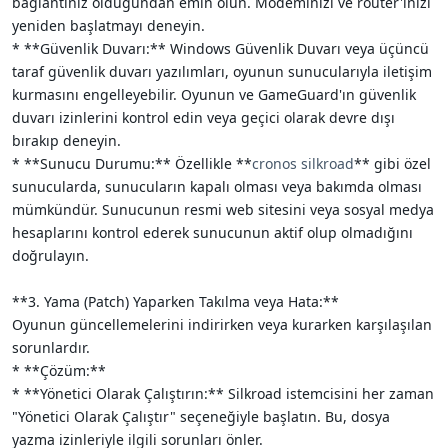
bağlantınız olduğundan emin olun. Modeminizi ve router'ınızı
yeniden başlatmayı deneyin.
* **Güvenlik Duvarı:** Windows Güvenlik Duvarı veya üçüncü
taraf güvenlik duvarı yazılımları, oyunun sunucularıyla iletişim
kurmasını engelleyebilir. Oyunun ve GameGuard'ın güvenlik
duvarı izinlerini kontrol edin veya geçici olarak devre dışı
bırakıp deneyin.
* **Sunucu Durumu:** Özellikle **
cronos silkroad
** gibi özel
sunucularda, sunucuların kapalı olması veya bakımda olması
mümkündür. Sunucunun resmi web sitesini veya sosyal medya
hesaplarını kontrol ederek sunucunun aktif olup olmadığını
doğrulayın.
**3. Yama (Patch) Yaparken Takılma veya Hata:**
Oyunun güncellemelerini indirirken veya kurarken karşılaşılan
sorunlardır.
* **Çözüm:**
* **Yönetici Olarak Çalıştırın:** Silkroad istemcisini her zaman
"Yönetici Olarak Çalıştır" seçeneğiyle başlatın. Bu, dosya
yazma izinleriyle ilgili sorunları önler.