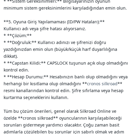
* **Sistem Gereksinimleri:** Bilgisayarınızın oyunun
minimum sistem gereksinimlerini karşıladığından emin olun.
**5. Oyuna Giriş Yapılamaması (ID/PW Hataları):**
Kullanıcı adı veya şifre hatası alıyorsanız.
* **Çözüm:**
* **Doğruluk:** Kullanıcı adınızı ve şifrenizi doğru
yazdığınızdan emin olun (büyük/küçük harf duyarlılığına
dikkat).
* **Capstan Kilidi:** CAPSLOCK tuşunun açık olup olmadığını
kontrol edin.
* **Hesap Durumu:** Hesabınızın banlı olup olmadığını veya
herhangi bir kısıtlama olup olmadığını **
cronos silkroad
**
resmi kanallarından kontrol edin. Şifre sıfırlama veya hesap
kurtarma seçeneklerini kullanın.
Tüm bu çözüm önerileri, genel olarak Silkroad Online ve
özelde **cronos silkroad** oyuncularının karşılaşabileceği
sorunları gidermeye yardımcı olacaktır. Çoğu zaman basit
adımlarla çözülebilen bu sorunlar için sabırlı olmak ve adım