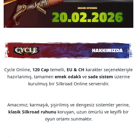
Cycle Online,
120 Cap
temelli,
EU & CH
karakter seçenekleriyle
hazırlanmış, tamamen
emek odaklı
ve
sade sistem
üzerine
kurulmuş bir Silkroad Online serveridir.
Amacımız; karmaşık, şişirilmiş ve dengesiz sistemler yerine,
klasik Silkroad ruhunu
koruyan, uzun ömürlü ve keyifli bir
oyun ortamı sunmaktır.