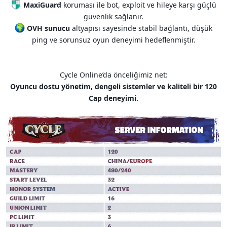
MaxiGuard
koruması ile bot, exploit ve hileye karşı güçlü
güvenlik sağlanır.
OVH sunucu
altyapısı sayesinde stabil bağlantı, düşük
ping ve sorunsuz oyun deneyimi hedeflenmiştir.
Cycle Online’da önceliğimiz net:
Oyuncu dostu yönetim, dengeli sistemler ve kaliteli bir 120
Cap deneyimi.