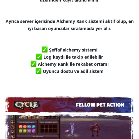
Ayrıca server içerisinde
Alchemy Rank
sistemi aktif olup, en
iyi basan oyuncular sıralamada yer alır.
Şeffaf alchemy sistemi
Log kaydı ile takip edilebilir
Alchemy Rank ile rekabet ortamı
Oyuncu dostu ve adil sistem