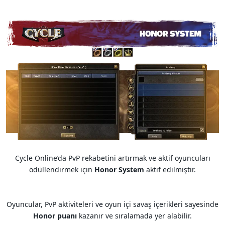
Cycle Online’da PvP rekabetini artırmak ve aktif oyuncuları
ödüllendirmek için
Honor System
aktif edilmiştir.
Oyuncular, PvP aktiviteleri ve oyun içi savaş içerikleri sayesinde
Honor puanı
kazanır ve sıralamada yer alabilir.