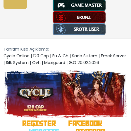
t
r
a
i
n
h
i
Tanıtım Kısa Açıklama
Cycle Online | 120 Cap | Eu & Ch | Sade Sistem | Emek Server
| Silk System | Ovh | Maxiguard | G.O 20.02.2026