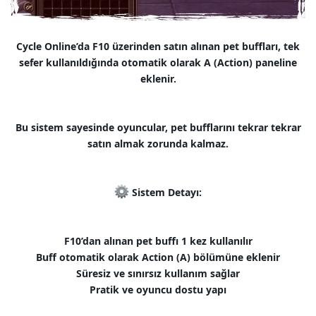
Cycle Online’da
F10 üzerinden satın alınan pet buffları
, tek
sefer kullanıldığında otomatik olarak
A (Action) paneline
eklenir
.
Bu sistem sayesinde oyuncular, pet bufflarını tekrar tekrar
satın almak zorunda kalmaz.
Sistem Detayı:
F10’dan alınan pet buffı
1 kez kullanılır
Buff otomatik olarak
Action (A) bölümüne eklenir
Süresiz ve sınırsız kullanım sağlar
Pratik ve oyuncu dostu yapı