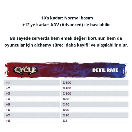
+10’a kadar:
Normal basım
+12’ye kadar:
ADV (Advanced)
ile basılabilir
Bu sayede serverda hem
emek değeri korunur
, hem de
oyuncular için alchemy süreci
daha keyifli ve ulaşılabilir
olur.