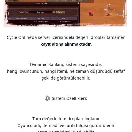
Cycle Online’da server içerisindeki değerli droplar tamamen
kayıt altına alınmaktadır
.
Dynamic Ranking sistemi sayesinde;
hangi oyuncunun, hangi itemi, ne zaman düşürdüğü şeffaf
şekilde görüntülenebilir.
Sistem Özellikleri:
Tüm değerli item dropları loglanır
Oyuncu adı, item adı ve tarih bilgisi görüntülenir