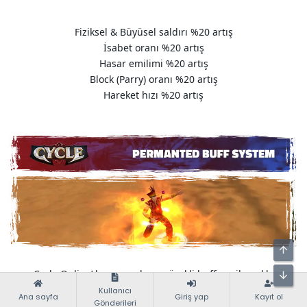
Fiziksel & Büyüsel saldırı %20 artış
İsabet oranı %20 artış
Hasar emilimi %20 artış
Block (Parry) oranı %20 artış
Hareket hızı %20 artış
Cycle Online’da oyuncuların sürekli buff yenilemekle
uğraşmaması ve oyun konforunun artması için
Permanent
Kullanıcı
Ana sayfa
Giriş yap
Kayıt ol
Gönderileri
Buff System
aktif edilmiştir.