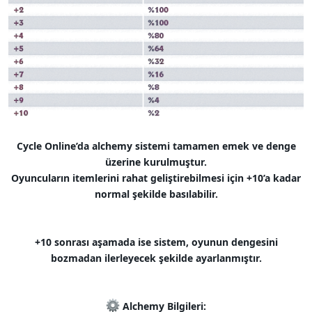
Cycle Online’da alchemy sistemi tamamen
emek ve denge
üzerine kurulmuştur.
Oyuncuların itemlerini rahat geliştirebilmesi için
+10’a kadar
normal
şekilde basılabilir.
+10 sonrası aşamada ise sistem, oyunun dengesini
bozmadan ilerleyecek şekilde ayarlanmıştır.
Alchemy Bilgileri: