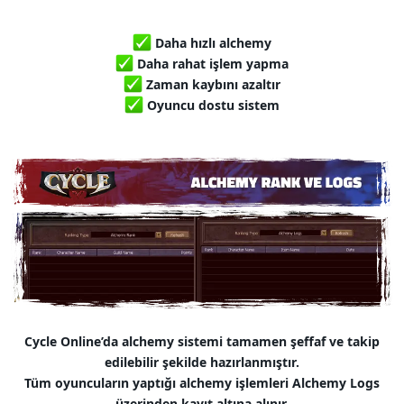
Daha hızlı alchemy
Daha rahat işlem yapma
Zaman kaybını azaltır
Oyuncu dostu sistem
Cycle Online’da alchemy sistemi tamamen
şeffaf ve takip
edilebilir
şekilde hazırlanmıştır.
Tüm oyuncuların yaptığı alchemy işlemleri
Alchemy Logs
üzerinden kayıt altına alınır.