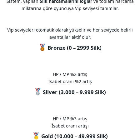
Sistem, yapılan
Silk harcamalarını loglar
ve toplam harcama
miktarına göre oyuncuya Vip seviyesi tanımlar.
Vip seviyeleri otomatik olarak yükselir ve her seviyede belirli
avantajlar aktif olur.​
Bronze (0 – 2999 Silk)​
HP / MP %2 artış
İsabet oranı %2 artış​
Silver (3.000 – 9.999 Silk)​
HP / MP %3 artış
İsabet oranı artışı​
Gold (10.000 – 49.999 Silk)​