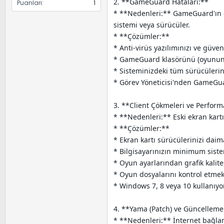
2. **GameGuard Hataları:**
Puanları
1
* **Nedenleri:** GameGuard'ın o
sistemi veya sürücüler.
* **Çözümler:**
* Anti-virüs yazılımınızı ve güven
* GameGuard klasörünü (oyunun k
* Sisteminizdeki tüm sürücülerin
* Görev Yöneticisi'nden GameGuar
3. **Client Çökmeleri ve Perform
* **Nedenleri:** Eski ekran kartı
* **Çözümler:**
* Ekran kartı sürücülerinizi dai
* Bilgisayarınızın minimum siste
* Oyun ayarlarından grafik kalite
* Oyun dosyalarını kontrol etmek
* Windows 7, 8 veya 10 kullanıyo
4. **Yama (Patch) ve Güncelleme
* **Nedenleri:** İnternet bağlant