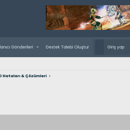
lanıcı Gönderileri
Destek Talebi Oluştur
Yaklaşan sunuc
Giriş yap
 Hataları & Çözümleri