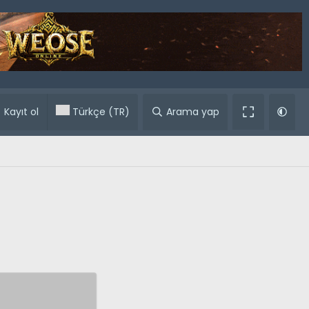
ular
Kayıt ol
Türkçe (TR)
Arama yap