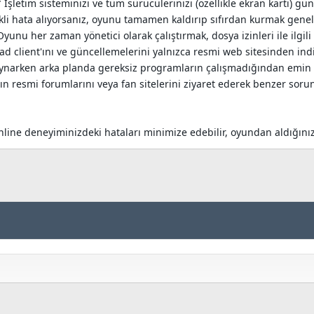
İşletim sisteminizi ve tüm sürücülerinizi (özellikle ekran kartı) gün
i hata alıyorsanız, oyunu tamamen kaldırıp sıfırdan kurmak genell
Oyunu her zaman yönetici olarak çalıştırmak, dosya izinleri ile ilgili
ad client'ını ve güncellemelerini yalnızca resmi web sitesinden indi
ynarken arka planda gereksiz programların çalışmadığından emin 
'ın resmi forumlarını veya fan sitelerini ziyaret ederek benzer sor
line deneyiminizdeki hataları minimize edebilir, oyundan aldığınız ke