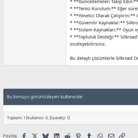
* **Güncellemeleri Takip Edin:** 
* **Temiz Kurulum:** Eğer sürekl
* **Yönetici Olarak Çalıştırın:** 
* **Güvenilir Kaynaklar:** Silkro
* **Sistem Kaynakları:** Oyun o
* **Topluluk Desteği:** Silkroad
inceleyebilirsiniz.
Bu detaylı çözümlerle Silkroad On
Bu konuyu görüntüleyen kullanıcılar
Toplam: 1 (Kullanıcı: 0, Ziyaretçi: 1)
Facebook
X (Twitter)
Bluesky
LinkedIn
Reddit
Pinterest
Tumblr
WhatsApp
E-posta
Link
Paylaş: