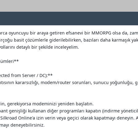
nlarca oyuncuyu bir araya getiren efsanevi bir MMORPG olsa da, zam
irçoğu basit çözümlerle giderilebilirken, bazıları daha karmaşık yak
ollarını detaylı bir şekilde inceleyelim.
zümleri**
ected from Server / DC):**
tısının kararsızlığı, modem/router sorunları, sunucu yoğunluğu, g
edin, gerekiyorsa modeminizi yeniden başlatın.
t genişliği kullanan diğer programları kapatın (indirme yöneticil
Silkroad Online'a izin verin veya geçici olarak kapatmayı deneyin. A
mayı deneyebilirsiniz.