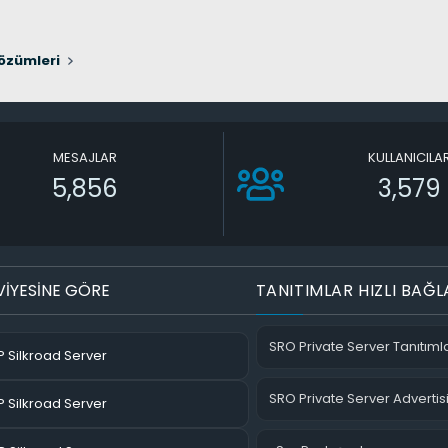
özümleri
MESAJLAR
KULLANICILA
5,856
3,579
VİYESİNE GÖRE
TANITIMLAR HIZLI BAĞL
SRO Private Server Tanıtımla
 Silkroad Server
SRO Private Server Advertis
 Silkroad Server