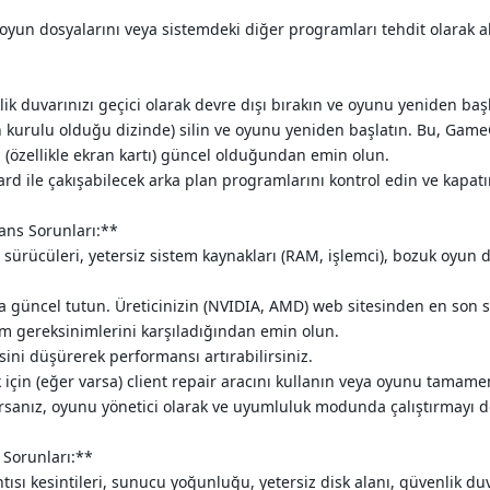
yun dosyalarını veya sistemdeki diğer programları tehdit olarak 
lik duvarınızı geçici olarak devre dışı bırakın ve oyunu yeniden başl
urulu olduğu dizinde) silin ve oyunu yeniden başlatın. Bu, GameG
 (özellikle ekran kartı) güncel olduğundan emin olun.
d ile çakışabilecek arka plan programlarını kontrol edin ve kapatı
ans Sorunları:**
 sürücüleri, yetersiz sistem kaynakları (RAM, işlemci), bozuk oyun d
ma güncel tutun. Üreticinizin (NVIDIA, AMD) web sitesinden en son s
m gereksinimlerini karşıladığından emin olun.
sini düşürerek performansı artırabilirsiniz.
 için (eğer varsa) client repair aracını kullanın veya oyunu tamame
rsanız, oyunu yönetici olarak ve uyumluluk modunda çalıştırmayı d
 Sorunları:**
ısı kesintileri, sunucu yoğunluğu, yetersiz disk alanı, güvenlik du