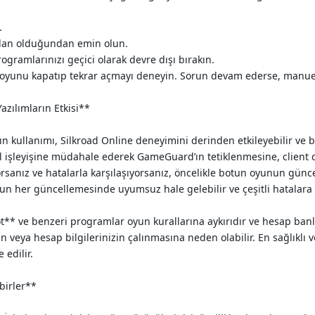
.
alan olduğundan emin olun.
ogramlarınızı geçici olarak devre dışı bırakın.
, oyunu kapatıp tekrar açmayı deneyin. Sorun devam ederse, manuel
azılımların Etkisi**
rın kullanımı, Silkroad Online deneyimini derinden etkileyebilir ve
ğal işleyişine müdahale ederek GameGuard’ın tetiklenmesine, clien
orsanız ve hatalarla karşılaşıyorsanız, öncelikle botun oyunun gün
nun her güncellemesinde uyumsuz hale gelebilir ve çeşitli hatalara y
** ve benzeri programlar oyun kurallarına aykırıdır ve hesap banlanm
izin veya hesap bilgilerinizin çalınmasına neden olabilir. En sağlıkl
 edilir.
birler**