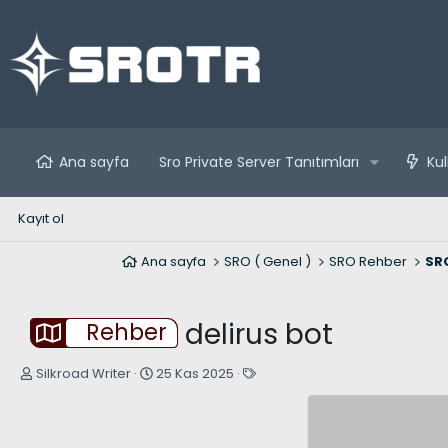
Ana sayfa
Sro Private Server Tanıtımları
Kul
Kayıt ol
Ana sayfa
SRO ( Genel )
SRO Rehber
SRO
delirus bot
Rehber
K
B
E
Silkroad Writer
25 Kas 2025
o
a
t
n
ş
i
u
l
k