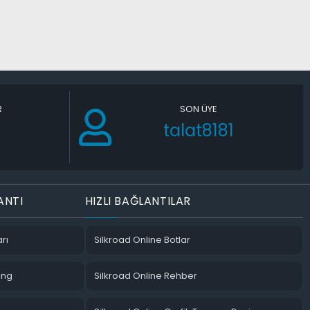
R
SON ÜYE
talat8181
ANTI
HIZLI BAĞLANTILAR
rı
Silkroad Online Botlar
ing
Silkroad Online Rehber