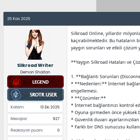
y
a
e
u
n
t
B
g
l
25 Kas 2025
a
ı
e
ş
ç
r
Silkroad Online, yıllardır milyo
l
t
kaçırabilmektedir. Bu hataların b
a
a
yaygın sorunları ve etkili çözüm y
t
r
a
i
**Yaygın Silkroad Hataları ve Çö
Silkroad Writer
n
h
Demon Shaitan
i
1. **Bağlantı Sorunları (Disconn
* **Nedenleri:** İnternet bağlan
engellemesi.
* **Çözümler:**
* İnternet bağlantınızı kontrol 
Katılım
13 Eki 2025
* Oyuna girmeden önce yüksek ban
Mesajlar
927
* Güvenlik duvarı ayarlarınızdan 
* Farklı bir DNS sunucusu kullan
Reaksiyon puanı
0