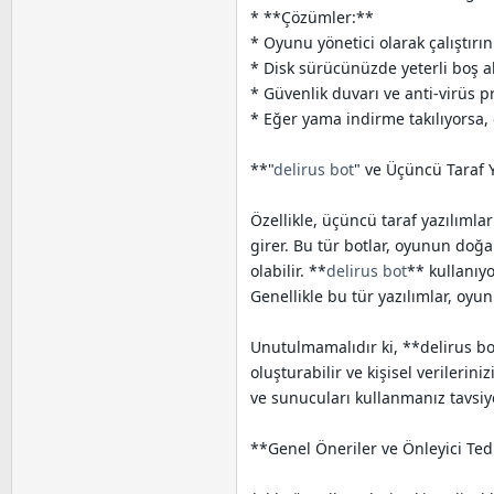
* **Çözümler:**
* Oyunu yönetici olarak çalıştırın
* Disk sürücünüzde yeterli boş 
* Güvenlik duvarı ve anti-virüs pr
* Eğer yama indirme takılıyorsa
**"
delirus bot
" ve Üçüncü Taraf Y
Özellikle, üçüncü taraf yazılımla
girer. Bu tür botlar, oyunun do
olabilir. **
delirus bot
** kullanıy
Genellikle bu tür yazılımlar, oyu
Unutulmamalıdır ki, **delirus bot
oluşturabilir ve kişisel verilerin
ve sunucuları kullanmanız tavsiye
**Genel Öneriler ve Önleyici Ted