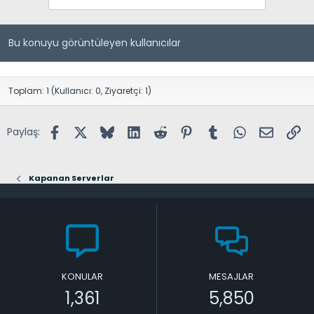
Bu konuyu görüntüleyen kullanıcılar
Toplam: 1 (Kullanıcı: 0, Ziyaretçi: 1)
Facebook
X (Twitter)
Bluesky
LinkedIn
Reddit
Pinterest
Tumblr
WhatsApp
E-posta
Lin
Paylaş:
Kapanan Serverlar
KONULAR
MESAJLAR
1,361
5,850