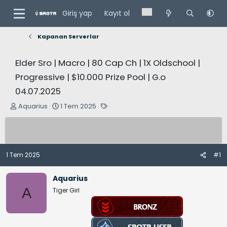
Giriş yap
Kayıt ol
Kapanan Serverlar
Elder Sro | Macro | 80 Cap Ch | 1X Oldschool |
Progressive | $10.000 Prize Pool | G.o
04.07.2025
K
B
E
Aquarius
1 Tem 2025
o
a
t
n
ş
i
u
l
k
y
a
e
1 Tem 2025
#1
u
n
t
B
g
l
Aquarius
a
ı
e
A
Tiger Girl
ş
ç
r
l
t
a
a