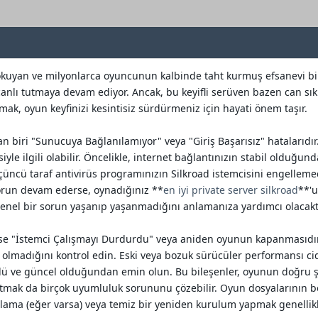
okuyan ve milyonlarca oyuncunun kalbinde taht kurmuş efsanevi bir 
nlı tutmaya devam ediyor. Ancak, bu keyifli serüven bazen can sıkıc
mak, oyun keyfinizi kesintisiz sürdürmeniz için hayati önem taşır.
n biri "Sunucuya Bağlanılamıyor" veya "Giriş Başarısız" hatalarıdır
yle ilgili olabilir. Öncelikle, internet bağlantınızın stabil oldu
ncü taraf antivirüs programınızın Silkroad istemcisini engellemed
sorun devam ederse, oynadığınız **
en iyi private server silkroad
**'u
enel bir sorun yaşanıp yaşanmadığını anlamanıza yardımcı olacaktı
ise "İstemci Çalışmayı Durdurdu" veya aniden oyunun kapanmasıdır. 
 olmadığını kontrol edin. Eski veya bozuk sürücüler performansı cidd
klü ve güncel olduğundan emin olun. Bu bileşenler, oyunun doğru şek
latmak da birçok uyumluluk sorununu çözebilir. Oyun dosyalarının 
ama (eğer varsa) veya temiz bir yeniden kurulum yapmak genellikl