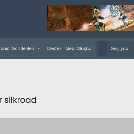
lanıcı Gönderileri
Destek Talebi Oluştur
Yaklaşan sunuc
Giriş yap
r silkroad