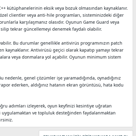
al C++ kütüphanelerinin eksik veya bozuk olmasından kaynaklanır.
özel clientler veya anti-hile programları, sisteminizdeki diğer
r sorunlarla karşılaşmanız olasıdır. Oyunun Game Guard veya
lip tekrar güncellemeyi denemek faydalı olabilir.
yabilir. Bu durumlar genellikle antivirüs programınızın patch
en kaynaklanır. Antivirüsü geçici olarak kapatıp yamayı tekrar
lmalara veya donmalara yol açabilir. Oyunun minimum sistem
r. Bu nedenle, genel çözümler işe yaramadığında, oynadığınız
 rapor ederken, aldığınız hatanın ekran görüntüsü, hata kodu
oğru adımları izleyerek, oyun keyfinizi kesintiye uğratan
ini uygulamaktan ve topluluk desteğinden faydalanmaktan
rsiniz.