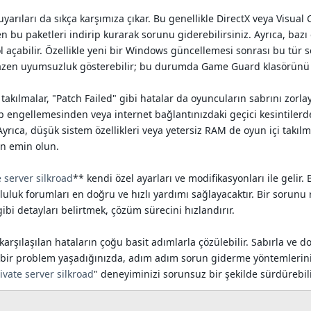
uyarıları da sıkça karşımıza çıkar. Bu genellikle DirectX veya Visu
 bu paketleri indirip kurarak sorunu giderebilirsiniz. Ayrıca, bazı 
yol açabilir. Özellikle yeni bir Windows güncellemesi sonrası bu tü
bazen uyumsuzluk gösterebilir; bu durumda Game Guard klasörünü si
akılmalar, "Patch Failed" gibi hatalar da oyuncuların sabrını zorla
yıp engellemesinden veya internet bağlantınızdaki geçici kesintilerd
rıca, düşük sistem özellikleri veya yetersiz RAM de oyun içi takı
an emin olun.
e server silkroad
** kendi özel ayarları ve modifikasyonları ile geli
uluk forumları en doğru ve hızlı yardımı sağlayacaktır. Bir sorunu
bi detayları belirtmek, çözüm sürecini hızlandırır.
karşılaşılan hataların çoğu basit adımlarla çözülebilir. Sabırla ve d
gi bir problem yaşadığınızda, adım adım sorun giderme yöntemler
rivate server silkroad
" deneyiminizi sorunsuz bir şekilde sürdürebili