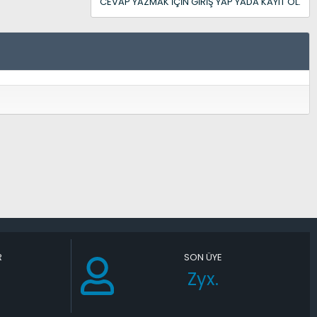
CEVAP YAZMAK IÇIN GIRIŞ YAP YADA KAYIT OL.
R
SON ÜYE
Zyx.