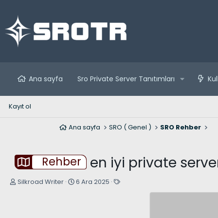
Ana sayfa
Sro Private Server Tanıtımları
Kul
Kayıt ol
Ana sayfa
SRO ( Genel )
SRO Rehber
en iyi private serve
Rehber
K
B
E
Silkroad Writer
6 Ara 2025
o
a
t
n
ş
i
u
l
k