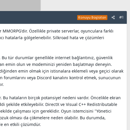
#1
Konuyu Başlatan
MMORPG'dir. Özellikle private serverlar, oyunculara farklı
ı hatalarla gölgelenebilir. Silkroad hata ve çözümleri
. Bu tür durumlar genellikle internet bağlantınız, güvenlik
ğundan emin olun ve modeminizi yeniden başlatmayı deneyin.
iğinden emin olmak için istisnalara eklemeli veya geçici olarak
n forumlarını veya Discord kanalını kontrol etmek, sunucunun
r.
Bu hataların birçok potansiyel nedeni vardır. Öncelikle ekran
i şekilde etkileyebilir. DirectX ve Visual C++ Redistributable
ilde çalışması için gereklidir. Oyun istemcisini "Yönetici
bozuk olması da çökmelere neden olabilir. Bu durumda,
e en etkili çözümdür.