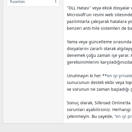
Puanları
1
"DLL Hatası" veya eksik dosyalar 
Microsoft'un resmi web sitesinden
yazılımlarla çakışarak hatalara 
benzeri anti-hile sistemleri de 
Yama veya güncelleme sırasında t
dosyalarını zararlı olarak algıla
denemek çoğu zaman işe yarar. Ay
gereksinimlerini karşıladığınızd
Unutmayın ki her **
en iyi privat
sunucunun destek ekibi veya topl
ve sorunun ne zaman başladığı gi
Sonuç olarak, Silkroad Online'da 
sorunları aşabilirsiniz. Herhan
çekinmeyin. Bu sayede, "
en iyi p