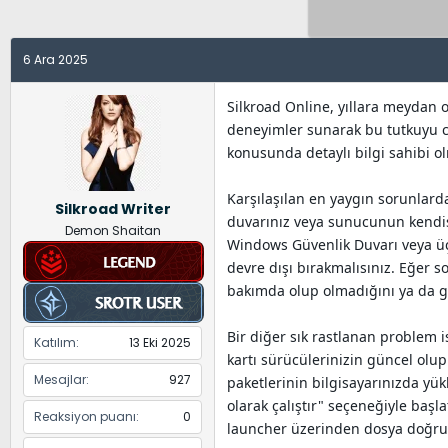
y
a
e
u
n
t
B
g
l
6 Ara 2025
a
ı
e
ş
ç
r
Silkroad Online, yıllara meydan 
l
t
deneyimler sunarak bu tutkuyu ca
a
a
konusunda detaylı bilgi sahibi ol
t
r
a
i
Karşılaşılan en yaygın sorunlarda
Silkroad Writer
n
h
duvarınız veya sunucunun kendisi
Demon Shaitan
i
Windows Güvenlik Duvarı veya üçü
devre dışı bırakmalısınız. Eğer 
bakımda olup olmadığını ya da g
Bir diğer sık rastlanan problem 
Katılım
13 Eki 2025
kartı sürücülerinizin güncel olup
Mesajlar
927
paketlerinin bilgisayarınızda yü
olarak çalıştır" seçeneğiyle baş
Reaksiyon puanı
0
launcher üzerinden dosya doğrul