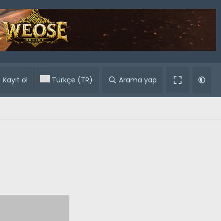
ular
Kayıt ol
Türkçe (TR)
Arama yap