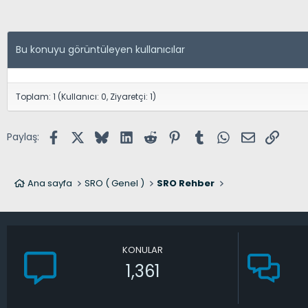
Bu konuyu görüntüleyen kullanıcılar
Toplam: 1 (Kullanıcı: 0, Ziyaretçi: 1)
Facebook
X (Twitter)
Bluesky
LinkedIn
Reddit
Pinterest
Tumblr
WhatsApp
E-posta
Link
Paylaş:
Ana sayfa
SRO ( Genel )
SRO Rehber
KONULAR
1,361