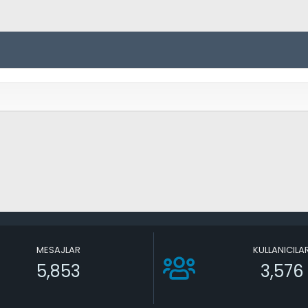
MESAJLAR
KULLANICILA
5,853
3,576