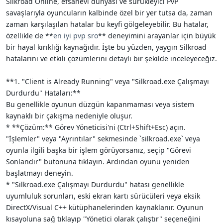
Silkroad Online, efsanevi dünyası ve sürükleyici PvP
i
savaşlarıyla oyuncuların kalbinde özel bir yer tutsa da, zaman
zaman karşılaşılan hatalar bu keyfi gölgeleyebilir. Bu hatalar,
özellikle de **
en iyi pvp sro
** deneyimini arayanlar için büyük
bir hayal kırıklığı kaynağıdır. İşte bu yüzden, yaygın Silkroad
hatalarını ve etkili çözümlerini detaylı bir şekilde inceleyeceğiz.
**1. "Client is Already Running" veya "Silkroad.exe Çalışmayı
Durdurdu" Hataları:**
Bu genellikle oyunun düzgün kapanmaması veya sistem
kaynaklı bir çakışma nedeniyle oluşur.
* **Çözüm:** Görev Yöneticisi'ni (Ctrl+Shift+Esc) açın.
"İşlemler" veya "Ayrıntılar" sekmesinde `silkroad.exe` veya
oyunla ilgili başka bir işlem görüyorsanız, seçip "Görevi
Sonlandır" butonuna tıklayın. Ardından oyunu yeniden
başlatmayı deneyin.
* "Silkroad.exe Çalışmayı Durdurdu" hatası genellikle
uyumluluk sorunları, eski ekran kartı sürücüleri veya eksik
DirectX/Visual C++ kütüphanelerinden kaynaklanır. Oyunun
kısayoluna sağ tıklayıp "Yönetici olarak çalıştır" seçeneğini