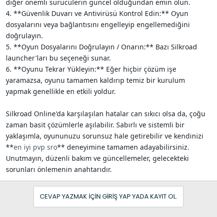
diğer önemli sürücülerin güncel olduğundan emin olun.
4. **Güvenlik Duvarı ve Antivirüsü Kontrol Edin:** Oyun
dosyalarını veya bağlantısını engelleyip engellemediğini
doğrulayın.
5. **Oyun Dosyalarını Doğrulayın / Onarın:** Bazı Silkroad
launcher'ları bu seçeneği sunar.
6. **Oyunu Tekrar Yükleyin:** Eğer hiçbir çözüm işe
yaramazsa, oyunu tamamen kaldırıp temiz bir kurulum
yapmak genellikle en etkili yoldur.
Silkroad Online'da karşılaşılan hatalar can sıkıcı olsa da, çoğu
zaman basit çözümlerle aşılabilir. Sabırlı ve sistemli bir
yaklaşımla, oyununuzu sorunsuz hale getirebilir ve kendinizi
**
en iyi pvp sro
** deneyimine tamamen adayabilirsiniz.
Unutmayın, düzenli bakım ve güncellemeler, gelecekteki
sorunları önlemenin anahtarıdır.
CEVAP YAZMAK IÇIN GIRIŞ YAP YADA KAYIT OL.