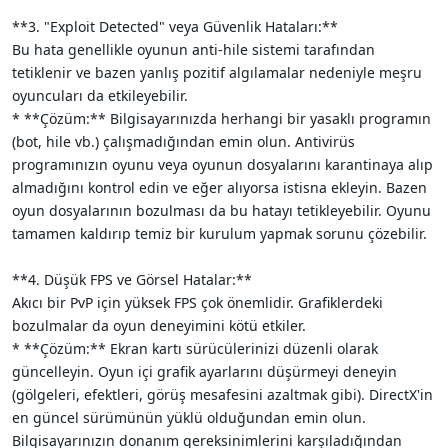
**3. "Exploit Detected" veya Güvenlik Hataları:**
Bu hata genellikle oyunun anti-hile sistemi tarafından
tetiklenir ve bazen yanlış pozitif algılamalar nedeniyle meşru
oyuncuları da etkileyebilir.
* **Çözüm:** Bilgisayarınızda herhangi bir yasaklı programın
(bot, hile vb.) çalışmadığından emin olun. Antivirüs
programınızın oyunu veya oyunun dosyalarını karantinaya alıp
almadığını kontrol edin ve eğer alıyorsa istisna ekleyin. Bazen
oyun dosyalarının bozulması da bu hatayı tetikleyebilir. Oyunu
tamamen kaldırıp temiz bir kurulum yapmak sorunu çözebilir.
**4. Düşük FPS ve Görsel Hatalar:**
Akıcı bir PvP için yüksek FPS çok önemlidir. Grafiklerdeki
bozulmalar da oyun deneyimini kötü etkiler.
* **Çözüm:** Ekran kartı sürücülerinizi düzenli olarak
güncelleyin. Oyun içi grafik ayarlarını düşürmeyi deneyin
(gölgeleri, efektleri, görüş mesafesini azaltmak gibi). DirectX'in
en güncel sürümünün yüklü olduğundan emin olun.
Bilgisayarınızın donanım gereksinimlerini karşıladığından