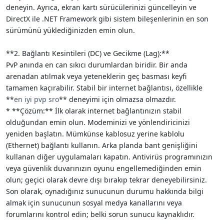
deneyin. Ayrıca, ekran kartı sürücülerinizi güncelleyin ve
DirectX ile .NET Framework gibi sistem bileşenlerinin en son
sürümünü yüklediğinizden emin olun.
**2. Bağlantı Kesintileri (DC) ve Gecikme (Lag):**
PvP anında en can sıkıcı durumlardan biridir. Bir anda
arenadan atılmak veya yeteneklerin geç basması keyfi
tamamen kaçırabilir. Stabil bir internet bağlantısı, özellikle
**
en iyi pvp sro
** deneyimi için olmazsa olmazdır.
* **Çözüm:** İlk olarak internet bağlantınızın stabil
olduğundan emin olun. Modeminizi ve yönlendiricinizi
yeniden başlatın. Mümkünse kablosuz yerine kablolu
(Ethernet) bağlantı kullanın. Arka planda bant genişliğini
kullanan diğer uygulamaları kapatın. Antivirüs programınızın
veya güvenlik duvarınızın oyunu engellemediğinden emin
olun; geçici olarak devre dışı bırakıp tekrar deneyebilirsiniz.
Son olarak, oynadığınız sunucunun durumu hakkında bilgi
almak için sunucunun sosyal medya kanallarını veya
forumlarını kontrol edin; belki sorun sunucu kaynaklıdır.