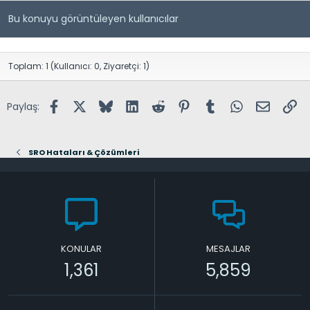
Bu konuyu görüntüleyen kullanıcılar
Toplam: 1 (Kullanıcı: 0, Ziyaretçi: 1)
Facebook
X (Twitter)
Bluesky
LinkedIn
Reddit
Pinterest
Tumblr
WhatsApp
E-posta
Lin
Paylaş:
SRO Hataları & Çözümleri
KONULAR
MESAJLAR
1,361
5,859