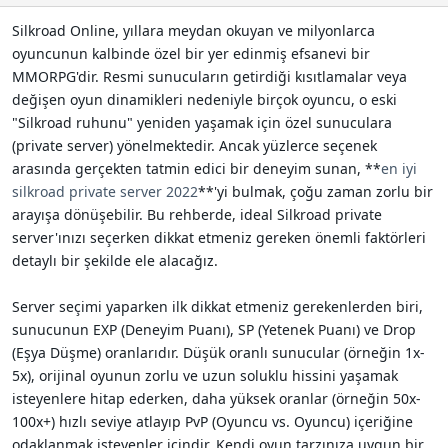
n
h
Silkroad Online, yıllara meydan okuyan ve milyonlarca
i
oyuncunun kalbinde özel bir yer edinmiş efsanevi bir
MMORPG'dir. Resmi sunucuların getirdiği kısıtlamalar veya
değişen oyun dinamikleri nedeniyle birçok oyuncu, o eski
"Silkroad ruhunu" yeniden yaşamak için özel sunuculara
(private server) yönelmektedir. Ancak yüzlerce seçenek
arasında gerçekten tatmin edici bir deneyim sunan, **
en iyi
silkroad private server 2022
**'yi bulmak, çoğu zaman zorlu bir
arayışa dönüşebilir. Bu rehberde, ideal Silkroad private
server'ınızı seçerken dikkat etmeniz gereken önemli faktörleri
detaylı bir şekilde ele alacağız.
Server seçimi yaparken ilk dikkat etmeniz gerekenlerden biri,
sunucunun EXP (Deneyim Puanı), SP (Yetenek Puanı) ve Drop
(Eşya Düşme) oranlarıdır. Düşük oranlı sunucular (örneğin 1x-
5x), orijinal oyunun zorlu ve uzun soluklu hissini yaşamak
isteyenlere hitap ederken, daha yüksek oranlar (örneğin 50x-
100x+) hızlı seviye atlayıp PvP (Oyuncu vs. Oyuncu) içeriğine
odaklanmak isteyenler içindir. Kendi oyun tarzınıza uygun bir