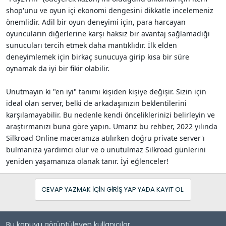
shop'unu ve oyun içi ekonomi dengesini dikkatle incelemeniz
önemlidir. Adil bir oyun deneyimi için, para harcayan
oyuncuların diğerlerine karşı haksız bir avantaj sağlamadığı
sunucuları tercih etmek daha mantıklıdır. İlk elden
deneyimlemek için birkaç sunucuya girip kısa bir süre
oynamak da iyi bir fikir olabilir.
Unutmayın ki "en iyi" tanımı kişiden kişiye değişir. Sizin için
ideal olan server, belki de arkadaşınızın beklentilerini
karşılamayabilir. Bu nedenle kendi önceliklerinizi belirleyin ve
araştırmanızı buna göre yapın. Umarız bu rehber, 2022 yılında
Silkroad Online maceranıza atılırken doğru private server'ı
bulmanıza yardımcı olur ve o unutulmaz Silkroad günlerini
yeniden yaşamanıza olanak tanır. İyi eğlenceler!
CEVAP YAZMAK IÇIN GIRIŞ YAP YADA KAYIT OL.
Bu konuyu görüntüleyen kullanıcılar