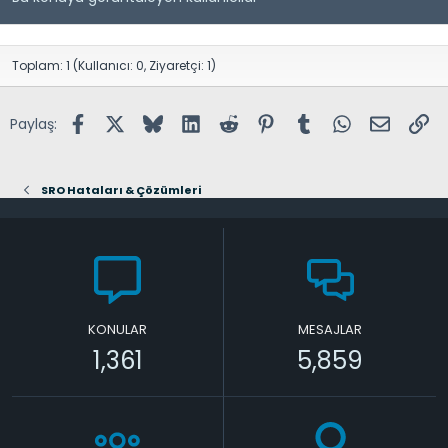
Toplam: 1 (Kullanıcı: 0, Ziyaretçi: 1)
Facebook
X (Twitter)
Bluesky
LinkedIn
Reddit
Pinterest
Tumblr
WhatsApp
E-posta
Lin
Paylaş:
SRO Hataları & Çözümleri
KONULAR
MESAJLAR
1,361
5,859