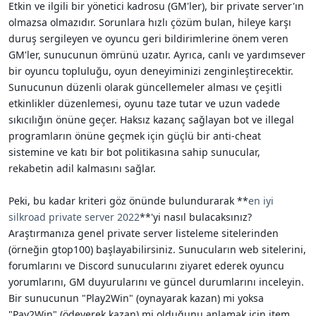
Etkin ve ilgili bir yönetici kadrosu (GM'ler), bir private server'ın
olmazsa olmazıdır. Sorunlara hızlı çözüm bulan, hileye karşı
duruş sergileyen ve oyuncu geri bildirimlerine önem veren
GM'ler, sunucunun ömrünü uzatır. Ayrıca, canlı ve yardımsever
bir oyuncu topluluğu, oyun deneyiminizi zenginleştirecektir.
Sunucunun düzenli olarak güncellemeler alması ve çeşitli
etkinlikler düzenlemesi, oyunu taze tutar ve uzun vadede
sıkıcılığın önüne geçer. Haksız kazanç sağlayan bot ve illegal
programların önüne geçmek için güçlü bir anti-cheat
sistemine ve katı bir bot politikasına sahip sunucular,
rekabetin adil kalmasını sağlar.
Peki, bu kadar kriteri göz önünde bulundurarak **
en iyi
silkroad private server 2022
**'yi nasıl bulacaksınız?
Araştırmanıza genel private server listeleme sitelerinden
(örneğin gtop100) başlayabilirsiniz. Sunucuların web sitelerini,
forumlarını ve Discord sunucularını ziyaret ederek oyuncu
yorumlarını, GM duyurularını ve güncel durumlarını inceleyin.
Bir sunucunun "Play2Win" (oynayarak kazan) mi yoksa
"Pay2Win" (ödeyerek kazan) mi olduğunu anlamak için item