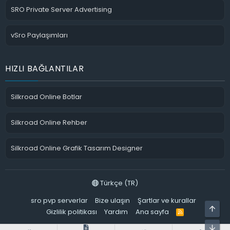
SRO Private Server Advertising
vSro Paylaşımları
HIZLI BAĞLANTILAR
Silkroad Online Botlar
Silkroad Online Rehber
Silkroad Online Grafik Tasarım Designer
Türkçe (TR)
sro pvp serverlar
Bize ulaşın
Şartlar ve kurallar
ÜST
Gizlilik politikası
Yardım
Ana sayfa
R
S
S
ALT