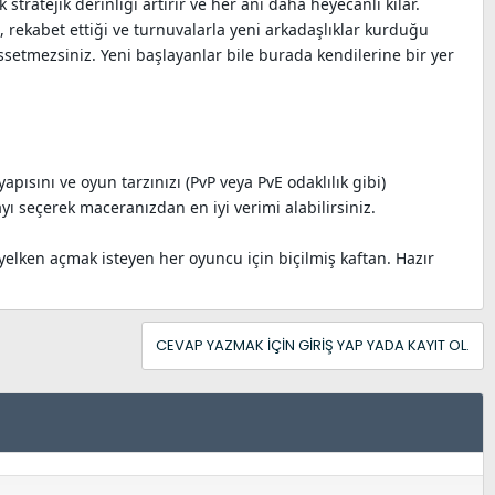
tratejik derinliği artırır ve her anı daha heyecanlı kılar.
ı, rekabet ettiği ve turnuvalarla yeni arkadaşlıklar kurduğu
issetmezsiniz. Yeni başlayanlar bile burada kendilerine bir yer
ısını ve oyun tarzınızı (PvP veya PvE odaklılık gibi)
ı seçerek maceranızdan en iyi verimi alabilirsiniz.
yelken açmak isteyen her oyuncu için biçilmiş kaftan. Hazır
CEVAP YAZMAK IÇIN GIRIŞ YAP YADA KAYIT OL.