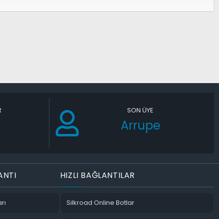
R
SON ÜYE
Arrupe
ANTI
HIZLI BAĞLANTILAR
rı
Silkroad Online Botlar