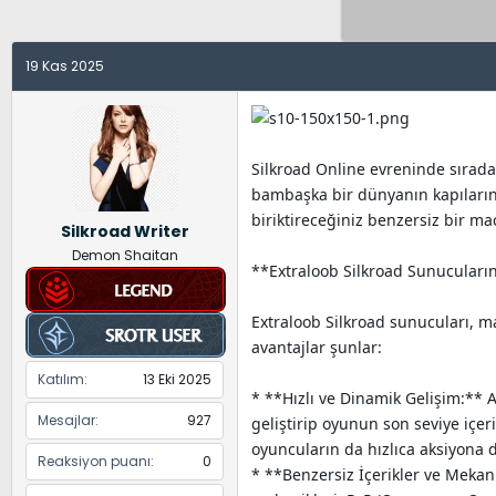
y
a
e
u
n
t
B
g
l
19 Kas 2025
a
ı
e
ş
ç
r
l
t
a
a
Silkroad Online evreninde sırada
t
r
bambaşka bir dünyanın kapılarını
a
i
biriktireceğiniz benzersiz bir ma
Silkroad Writer
n
h
Demon Shaitan
i
**Extraloob Silkroad Sunucuların
Extraloob Silkroad sunucuları, ma
avantajlar şunlar:
Katılım
13 Eki 2025
* **Hızlı ve Dinamik Gelişim:** A
Mesajlar
927
geliştirip oyunun son seviye içer
oyuncuların da hızlıca aksiyona d
Reaksiyon puanı
0
* **Benzersiz İçerikler ve Mekani