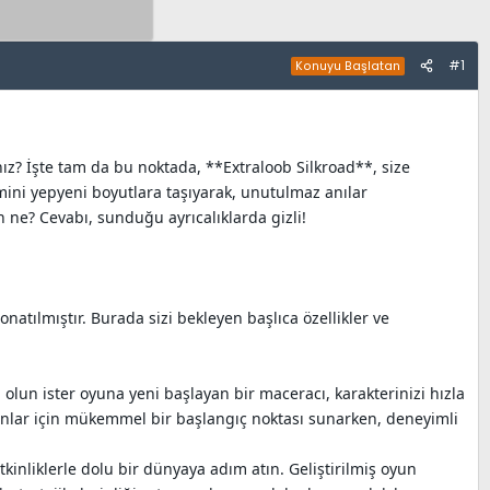
#1
Konuyu Başlatan
ız? İşte tam da bu noktada, **Extraloob Silkroad**, size
mini yepyeni boyutlara taşıyarak, unutulmaz anılar
n ne? Cevabı, sunduğu ayrıcalıklarda gizli!
natılmıştır. Burada sizi bekleyen başlıca özellikler ve
u olun ister oyuna yeni başlayan bir maceracı, karakterinizi hızla
ayanlar için mükemmel bir başlangıç noktası sunarken, deneyimli
tkinliklerle dolu bir dünyaya adım atın. Geliştirilmiş oyun