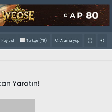
ular
Kayıt ol
Türkçe (TR)
Arama yap
tan Yaratın!