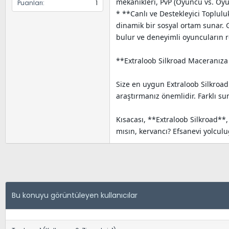
mekanikleri, PvP (Oyuncu vs. Oyunc
Puanları
1
* **Canlı ve Destekleyici Toplulu
dinamik bir sosyal ortam sunar. G
bulur ve deneyimli oyuncuların r
**Extraloob Silkroad Maceranı
Size en uygun Extraloob Silkroad
araştırmanız önemlidir. Farklı su
Kısacası, **Extraloob Silkroad**
mısın, kervancı? Efsanevi yolculu
Bu konuyu görüntüleyen kullanıcılar