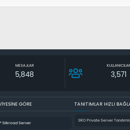
MESAJLAR
KULLANICILA
5,848
3,571
VİYESİNE GÖRE
TANITIMLAR HIZLI BAĞL
SRO Private Server Tanıtımla
 Silkroad Server