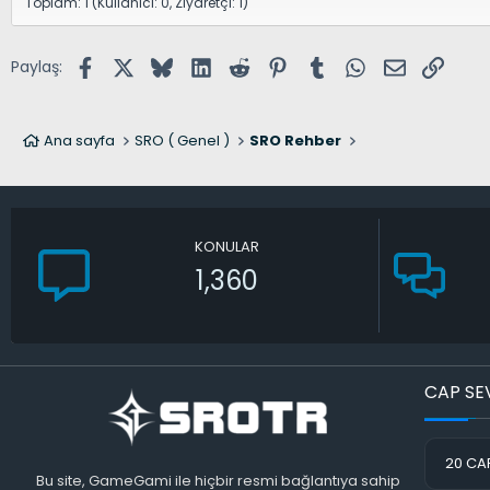
Toplam: 1 (Kullanıcı: 0, Ziyaretçi: 1)
Facebook
X (Twitter)
Bluesky
LinkedIn
Reddit
Pinterest
Tumblr
WhatsApp
E-posta
Link
Paylaş:
Ana sayfa
SRO ( Genel )
SRO Rehber
KONULAR
1,360
CAP SE
20 CAP
Bu site, GameGami ile hiçbir resmi bağlantıya sahip