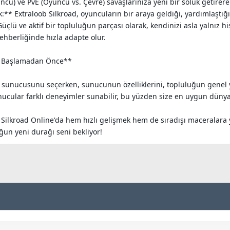
u) ve PvE (Oyuncu vs. Çevre) savaşlarınıza yeni bir soluk getirerek s
k:** Extraloob Silkroad, oyuncuların bir araya geldiği, yardımlaştığ
üçlü ve aktif bir topluluğun parçası olarak, kendinizi asla yalnız h
ehberliğinde hızla adapte olur.
za Başlamadan Önce**
 sunucusunu seçerken, sunucunun özelliklerini, topluluğun genel yap
nucular farklı deneyimler sunabilir, bu yüzden size en uygun dünyay
, Silkroad Online'da hem hızlı gelişmek hem de sıradışı maceralara 
ğun yeni durağı seni bekliyor!