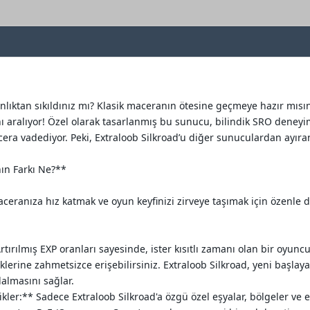
nlıktan sıkıldınız mı? Klasik maceranın ötesine geçmeye hazır mısın
 aralıyor! Özel olarak tasarlanmış bu sunucu, bilindik SRO deneyi
cera vadediyor. Peki, Extraloob Silkroad’u diğer sunuculardan ayıra
ın Farkı Ne?**
ceranıza hız katmak ve oyun keyfinizi zirveye taşımak için özenle do
rtırılmış EXP oranları sayesinde, ister kısıtlı zamanı olan bir oyunc
iklerine zahmetsizce erişebilirsiniz. Extraloob Silkroad, yeni başl
almasını sağlar.
kler:** Sadece Extraloob Silkroad'a özgü özel eşyalar, bölgeler ve e