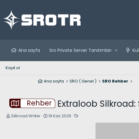
Ana sayfa
Sro Private Server Tanıtımları
Kul
Kayıt ol
Ana sayfa
SRO ( Genel )
SRO Rehber
Extraloob Silkroad:
Rehber
K
B
E
Silkroad Writer
19 Kas 2025
o
a
t
n
ş
i
u
l
k