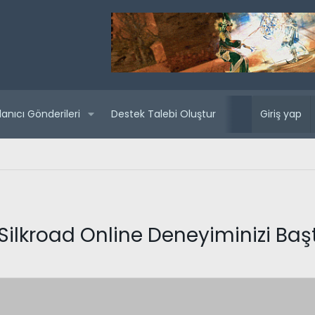
lanıcı Gönderileri
Destek Talebi Oluştur
Yaklaşan sunuc
Giriş yap
 Silkroad Online Deneyiminizi Baş