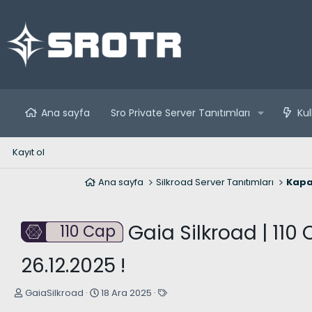
Ana sayfa
Sro Private Server Tanıtımları
Kul
Kayıt ol
Ana sayfa
Silkroad Server Tanıtımları
Kapa
Gaia Silkroad | 110
110 Cap
26.12.2025 !
K
B
E
GaiaSilkroad
18 Ara 2025
o
a
t