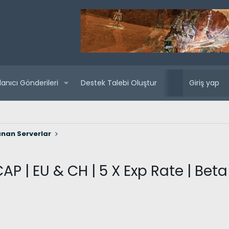
lanıcı Gönderileri
Destek Talebi Oluştur
Yaklaşan sunuc
Giriş yap
nan Serverlar
 CAP | EU & CH | 5 X Exp Rate | Be