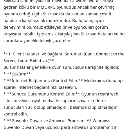
Silkroad Online, yıllardır milyonlarca oyuncuyu bir araya
i
getiren köklü bir MMORPG oyunudur. Ancak her çevrimiçi
oyunda olduğu gibi Silkroad'da da zaman zaman çeşitli
hatalarla karşılaşmak mümkündür. Bu hatalar, oyun
deneyimini olumsuz etkileyebilir ve oyuncuları çözüm
arayışına itebilir. İşte en sık karşılaşılan Silkroad hataları ve bu
sorunlara yönelik detaylı çözümler:
**1. Client Hataları ve Bağlantı Sorunları (Can't Connect to the
Server, Login Failed vb.)**
Bu tür hatalar genellikle oyun sunucusuna erişimle ilgilidir.
* **Çözüm:**
* **İnternet Bağlantınızı Kontrol Edin:** Modeminizi kapatıp
açarak internet bağlantınızı tazeleyin.
* **Sunucu Durumunu Kontrol Edin:** Oyunun resmi web
sitesini veya sosyal medya hesaplarını ziyaret ederek
sunucuların açık olup olmadığını, bakımda olup olmadığını
kontrol edin.
* **Güvenlik Duvarı ve Antivirüs Programı:** Windows
Güvenlik Duvarı veya üçüncü parti antivirüs programınızın