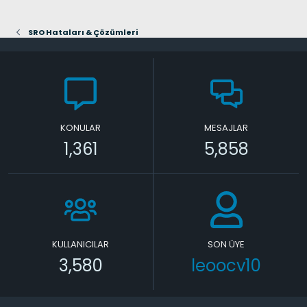
SRO Hataları & Çözümleri
KONULAR
MESAJLAR
1,361
5,858
KULLANICILAR
SON ÜYE
3,580
leoocv10