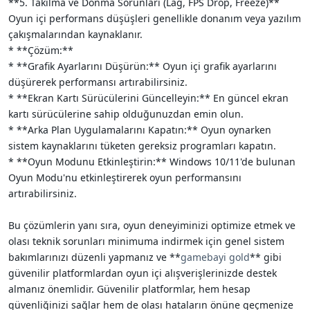
**5. Takılma ve Donma Sorunları (Lag, FPS Drop, Freeze)**
Oyun içi performans düşüşleri genellikle donanım veya yazılım
çakışmalarından kaynaklanır.
* **Çözüm:**
* **Grafik Ayarlarını Düşürün:** Oyun içi grafik ayarlarını
düşürerek performansı artırabilirsiniz.
* **Ekran Kartı Sürücülerini Güncelleyin:** En güncel ekran
kartı sürücülerine sahip olduğunuzdan emin olun.
* **Arka Plan Uygulamalarını Kapatın:** Oyun oynarken
sistem kaynaklarını tüketen gereksiz programları kapatın.
* **Oyun Modunu Etkinleştirin:** Windows 10/11'de bulunan
Oyun Modu'nu etkinleştirerek oyun performansını
artırabilirsiniz.
Bu çözümlerin yanı sıra, oyun deneyiminizi optimize etmek ve
olası teknik sorunları minimuma indirmek için genel sistem
bakımlarınızı düzenli yapmanız ve **
gamebayi gold
** gibi
güvenilir platformlardan oyun içi alışverişlerinizde destek
almanız önemlidir. Güvenilir platformlar, hem hesap
güvenliğinizi sağlar hem de olası hataların önüne geçmenize