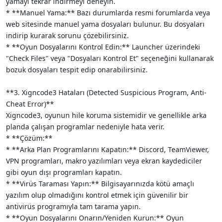
yamayı tekrar indirmeyi deneyin.
* **Manuel Yama:** Bazı durumlarda resmi forumlarda veya
web sitesinde manuel yama dosyaları bulunur. Bu dosyaları
indirip kurarak sorunu çözebilirsiniz.
* **Oyun Dosyalarını Kontrol Edin:** Launcher üzerindeki
"Check Files" veya "Dosyaları Kontrol Et" seçeneğini kullanarak
bozuk dosyaları tespit edip onarabilirsiniz.
**3. Xigncode3 Hataları (Detected Suspicious Program, Anti-
Cheat Error)**
Xigncode3, oyunun hile koruma sistemidir ve genellikle arka
planda çalışan programlar nedeniyle hata verir.
* **Çözüm:**
* **Arka Plan Programlarını Kapatın:** Discord, TeamViewer,
VPN programları, makro yazılımları veya ekran kaydediciler
gibi oyun dışı programları kapatın.
* **Virüs Taraması Yapın:** Bilgisayarınızda kötü amaçlı
yazılım olup olmadığını kontrol etmek için güvenilir bir
antivirüs programıyla tam tarama yapın.
* **Oyun Dosyalarını Onarın/Yeniden Kurun:** Oyun