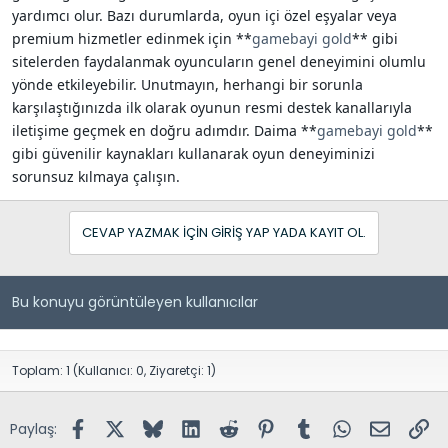
yardımcı olur. Bazı durumlarda, oyun içi özel eşyalar veya
premium hizmetler edinmek için **
gamebayi gold
** gibi
sitelerden faydalanmak oyuncuların genel deneyimini olumlu
yönde etkileyebilir. Unutmayın, herhangi bir sorunla
karşılaştığınızda ilk olarak oyunun resmi destek kanallarıyla
iletişime geçmek en doğru adımdır. Daima **
gamebayi gold
**
gibi güvenilir kaynakları kullanarak oyun deneyiminizi
sorunsuz kılmaya çalışın.
CEVAP YAZMAK IÇIN GIRIŞ YAP YADA KAYIT OL.
Bu konuyu görüntüleyen kullanıcılar
Toplam: 1 (Kullanıcı: 0, Ziyaretçi: 1)
Facebook
X (Twitter)
Bluesky
LinkedIn
Reddit
Pinterest
Tumblr
WhatsApp
E-posta
Lin
Paylaş: