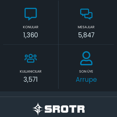
KONULAR
MESAJLAR
1,360
5,847
KULLANICILAR
SON ÜYE
3,571
Arrupe