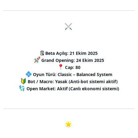
🗓 Beta Açılış: 21 Ekim 2025
Grand Opening: 24 Ekim 2025
Cap: 80
Oyun Türü: Classic – Balanced System
Bot / Macro: Yasak (Anti-bot sistemi aktif)
Open Market: Aktif (Canlı ekonomi sistemi)