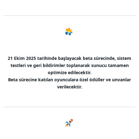
21 Ekim 2025 tarihinde başlayacak beta sürecinde, sistem
testleri ve geri bildirimler toplanarak sunucu tamamen
optimize edilecektir.
Beta sürecine katılan oyunculara özel ödüller ve unvanlar
verilecektir.