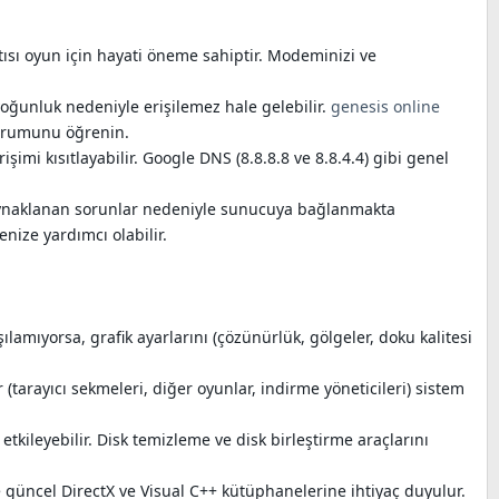
tısı oyun için hayati öneme sahiptir. Modeminizi ve
ğunluk nedeniyle erişilemez hale gelebilir.
genesis online
durumunu öğrenin.
mi kısıtlayabilir. Google DNS (8.8.8.8 ve 8.8.4.4) gibi genel
 kaynaklanan sorunlar nedeniyle sunucuya bağlanmakta
nize yardımcı olabilir.
amıyorsa, grafik ayarlarını (çözünürlük, gölgeler, doku kalitesi
arayıcı sekmeleri, diğer oyunlar, indirme yöneticileri) sistem
tkileyebilir. Disk temizleme ve disk birleştirme araçlarını
le güncel DirectX ve Visual C++ kütüphanelerine ihtiyaç duyulur.