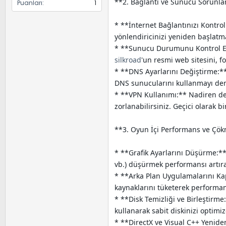
**2. Bağlantı ve Sunucu Sorunlar
Puanları
1
* **İnternet Bağlantınızı Kontrol
yönlendiricinizi yeniden başlatm
* **Sunucu Durumunu Kontrol Edi
silkroad
'un resmi web sitesini, 
* **DNS Ayarlarını Değiştirme:**
DNS sunucularını kullanmayı dene
* **VPN Kullanımı:** Nadiren de
zorlanabilirsiniz. Geçici olarak
**3. Oyun İçi Performans ve Çök
* **Grafik Ayarlarını Düşürme:** 
vb.) düşürmek performansı artırab
* **Arka Plan Uygulamalarını Kap
kaynaklarını tüketerek performan
* **Disk Temizliği ve Birleştirme
kullanarak sabit diskinizi optimiz
* **DirectX ve Visual C++ Yeniden