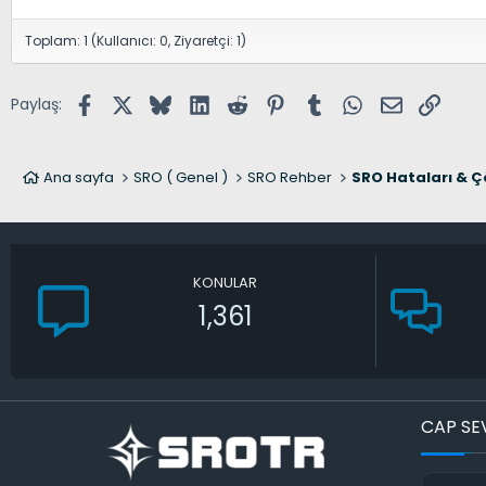
Toplam: 1 (Kullanıcı: 0, Ziyaretçi: 1)
Facebook
X (Twitter)
Bluesky
LinkedIn
Reddit
Pinterest
Tumblr
WhatsApp
E-posta
Link
Paylaş:
Ana sayfa
SRO ( Genel )
SRO Rehber
SRO Hataları & Ç
KONULAR
1,361
CAP SE