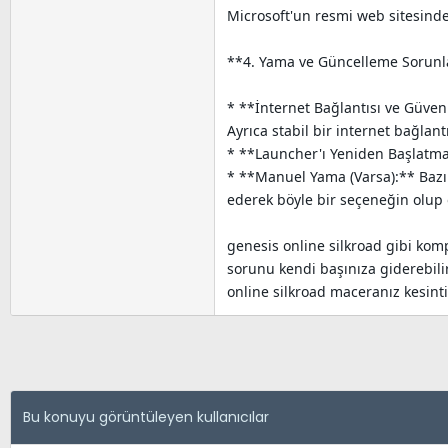
Microsoft'un resmi web sitesind
**4. Yama ve Güncelleme Sorunla
* **İnternet Bağlantısı ve Güvenl
Ayrıca stabil bir internet bağlan
* **Launcher'ı Yeniden Başlatma:
* **Manuel Yama (Varsa):** Bazı
ederek böyle bir seçeneğin olup 
genesis online silkroad gibi kom
sorunu kendi başınıza giderebil
online silkroad maceranız kesintis
Bu konuyu görüntüleyen kullanıcılar