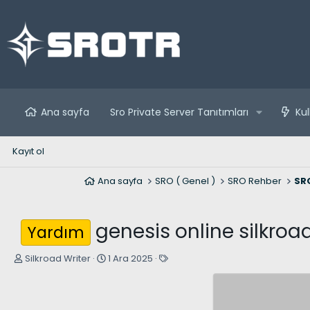
Ana sayfa
Sro Private Server Tanıtımları
Kul
Kayıt ol
Ana sayfa
SRO ( Genel )
SRO Rehber
SRO
genesis online silkroa
Yardım
K
B
E
Silkroad Writer
1 Ara 2025
o
a
t
n
ş
i
u
l
k