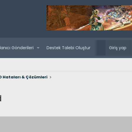
lanıcı Gönderileri
Destek Talebi Oluştur
Yaklaşan sunuc
Giriş yap
 Hataları & Çözümleri
d