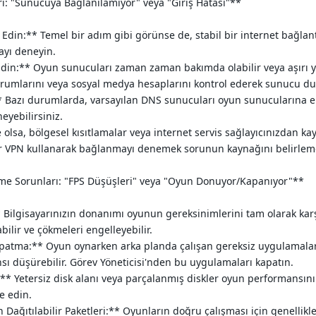
ı: "Sunucuya Bağlanılamıyor" veya "Giriş Hatası"**
 Edin:** Temel bir adım gibi görünse de, stabil bir internet bağlan
ayı deneyin.
n:** Oyun sunucuları zaman zaman bakımda olabilir veya aşırı yo
forumlarını veya sosyal medya hesaplarını kontrol ederek sunucu 
 Bazı durumlarda, varsayılan DNS sunucuları oyun sunucularına erişi
yebilirsiniz.
 olsa, bölgesel kısıtlamalar veya internet servis sağlayıcınızdan
 bir VPN kullanarak bağlanmayı denemek sorunun kaynağını belirleme
me Sorunları: "FPS Düşüşleri" veya "Oyun Donuyor/Kapanıyor"**
Bilgisayarınızın donanımı oyunun gereksinimlerini tam olarak karşıl
ilir ve çökmeleri engelleyebilir.
atma:** Oyun oynarken arka planda çalışan gereksiz uygulamalar (t
sı düşürebilir. Görev Yöneticisi'nden bu uygulamaları kapatın.
:** Yetersiz disk alanı veya parçalanmış diskler oyun performansını e
e edin.
 Dağıtılabilir Paketleri:** Oyunların doğru çalışması için genellik