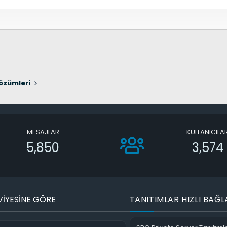
özümleri
MESAJLAR
KULLANICILA
5,850
3,574
VİYESİNE GÖRE
TANITIMLAR HIZLI BAĞL