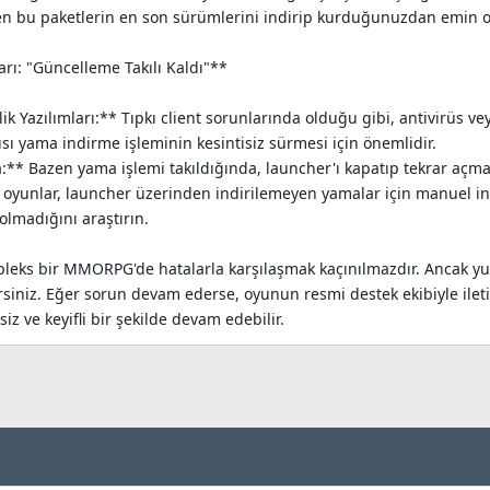
en bu paketlerin en son sürümlerini indirip kurduğunuzdan emin o
rı: "Güncelleme Takılı Kaldı"**
ik Yazılımları:** Tıpkı client sorunlarında olduğu gibi, antivirüs v
tısı yama indirme işleminin kesintisiz sürmesi için önemlidir.
** Bazen yama işlemi takıldığında, launcher'ı kapatıp tekrar açma
 oyunlar, launcher üzerinden indirilemeyen yamalar için manuel in
olmadığını araştırın.
pleks bir MMORPG'de hatalarla karşılaşmak kaçınılmazdır. Ancak yu
irsiniz. Eğer sorun devam ederse, oyunun resmi destek ekibiyle il
iz ve keyifli bir şekilde devam edebilir.