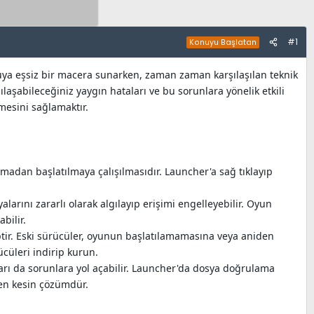
#1
Konuyu Başlatan
uya eşsiz bir macera sunarken, zaman zaman karşılaşılan teknik
laşabileceğiniz yaygın hataları ve bu sorunlara yönelik etkili
mesini sağlamaktır.
olmadan başlatılmaya çalışılmasıdır. Launcher'a sağ tıklayıp
rını zararlı olarak algılayıp erişimi engelleyebilir. Oyun
bilir.
ptir. Eski sürücüler, oyunun başlatılamamasına veya aniden
cüleri indirip kurun.
ı da sorunlara yol açabilir. Launcher'da dosya doğrulama
 en kesin çözümdür.