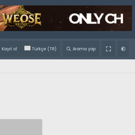
ular
Kayıt ol
Türkçe (TR)
Arama yap