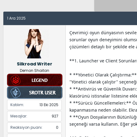
y
a
e
u
n
t
B
g
l
1 Ara 2025
a
ı
e
ş
ç
r
Çevrimiçi oyun dünyasının sevile
l
t
sorunlar oyun deneyimini olumsu
a
a
çözümleri detaylı bir şekilde el
t
r
a
i
**1. Launcher ve Client Sorunlar
Silkroad Writer
n
h
Demon Shaitan
i
* **Yönetici Olarak Çalıştırma:**
"Yönetici olarak çalıştır" seçen
* **Antivirüs ve Güvenlik Duvarı:
klasörünü istisnalar listesine ek
* **Sürücü Güncellemeleri:** Öze
Katılım
13 Eki 2025
kapanmasına neden olabilir. Ekran
Mesajlar
927
* **Oyun Dosyalarının Bütünlüğü
seçeneği varsa kullanın. Eğer y
Reaksiyon puanı
0