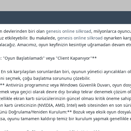
n devlerinden biri olan
genesis online silkroad
, milyonlarca oyunc
z etkileyebilir. Bu makalede,
genesis online silkroad
oynarken karşı
e alacağız. Amacımız, oyun keyfinizin kesintiye uğramadan devam et
ı: "Oyun Başlatılamadı" veya "Client Kapanıyor"**
 En sık karşılaşılan sorunlardan biri, oyunun yönetici ayrıcalıkları 
eğini seçmek, çoğu başlatma sorununu çözebilir.
** Antivirüs programınız veya Windows Güvenlik Duvarı, oyun dosyala
lemek veya geçici olarak devre dışı bırakıp tekrar denemek çözüm ola
llikle ekran kartı sürücülerinizin güncel olması kritik öneme sahi
 kartı üreticinizin (NVIDIA, AMD, Intel) web sitesinden en son sürü
nü Doğrulama/Yeniden Kurulum:** Bozuk veya eksik oyun dosyalar
oksa, oyunu tamamen kaldırıp temiz bir kurulum yapmak genellikle