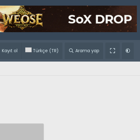
ular
Kayıt ol
Türkçe (TR)
Arama yap