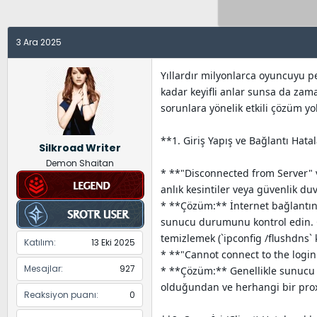
y
a
e
u
n
t
B
g
l
3 Ara 2025
a
ı
e
ş
ç
r
Yıllardır milyonlarca oyuncuyu p
l
t
kadar keyifli anlar sunsa da zama
a
a
sorunlara yönelik etkili çözüm yol
t
r
a
i
**1. Giriş Yapış ve Bağlantı Hatal
Silkroad Writer
n
h
Demon Shaitan
i
* **"Disconnected from Server" 
anlık kesintiler veya güvenlik du
* **Çözüm:** İnternet bağlantın
sunucu durumunu kontrol edin. Gü
temizlemek (`ipconfig /flushdns` 
Katılım
13 Eki 2025
* **"Cannot connect to the login 
Mesajlar
927
* **Çözüm:** Genellikle sunucu 
olduğundan ve herhangi bir pro
Reaksiyon puanı
0