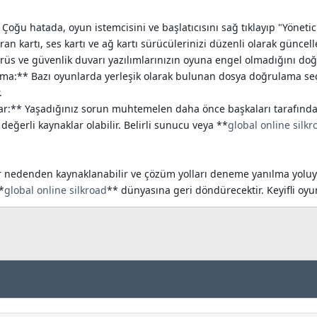
Çoğu hatada, oyun istemcisini ve başlatıcısını sağ tıklayıp "Yönetici
n kartı, ses kartı ve ağ kartı sürücülerinizi düzenli olarak güncell
irüs ve güvenlik duvarı yazılımlarınızın oyuna engel olmadığını doğr
:** Bazı oyunlarda yerleşik olarak bulunan dosya doğrulama seçen
.
ar:** Yaşadığınız sorun muhtemelen daha önce başkaları tarafından
eğerli kaynaklar olabilir. Belirli sunucu veya **
global online silkr
r nedenden kaynaklanabilir ve çözüm yolları deneme yanılma yoluyla
*
global online silkroad
** dünyasına geri döndürecektir. Keyifli oyu