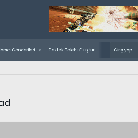
lanıcı Gönderileri
Destek Talebi Oluştur
Yaklaşan sunuc
Giriş yap
oad