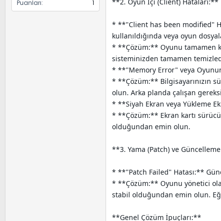
**2. Oyun İçi (Client) Hataları:**
Puanları
1
* **"Client has been modified" Ha
kullanıldığında veya oyun dosyalar
* **Çözüm:** Oyunu tamamen kald
sisteminizden tamamen temizled
* **"Memory Error" veya Oyunun B
* **Çözüm:** Bilgisayarınızın sü
olun. Arka planda çalışan gereks
* **Siyah Ekran veya Yükleme Ekr
* **Çözüm:** Ekran kartı sürücül
olduğundan emin olun.
**3. Yama (Patch) ve Güncelleme
* **"Patch Failed" Hatası:** Gü
* **Çözüm:** Oyunu yönetici olara
stabil olduğundan emin olun. Eğ
**Genel Çözüm İpuçları:**