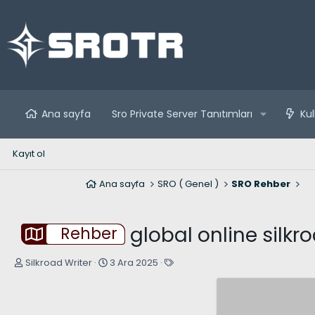
Ana sayfa
Sro Private Server Tanıtımları
Kul
Kayıt ol
Ana sayfa
SRO ( Genel )
SRO Rehber
global online silkr
Rehber
K
B
E
Silkroad Writer
3 Ara 2025
o
a
t
n
ş
i
u
l
k