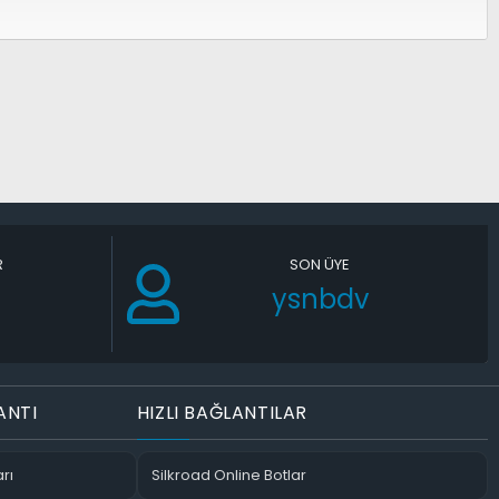
R
SON ÜYE
ysnbdv
ANTI
HIZLI BAĞLANTILAR
rı
Silkroad Online Botlar