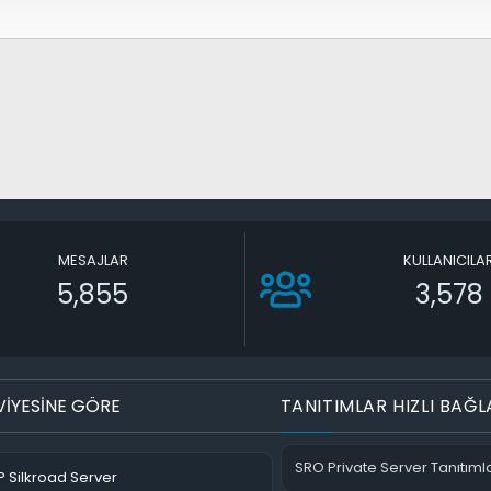
MESAJLAR
KULLANICILA
5,855
3,578
VİYESİNE GÖRE
TANITIMLAR HIZLI BAĞL
SRO Private Server Tanıtımla
 Silkroad Server