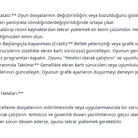
tası:** Oyun dosyalarının değiştirildiğini veya bozulduğunu gösterir
ı yanlışlıkla silindiğinde/değiştirildiğinde ortaya çıkar.
ırıp resmi kaynaklardan tekrar yüklemek en kesin çözümdür. Herha
iğinizden emin olun.
aşlangıçta Kapanması (Crash):** Bellek yetersizliği veya grafik sü
rücülerini (özellikle ekran kartı sürücüsü) güncelleyin. Oyunun ger
iz programları kapatın. Oyunu "Yönetici olarak çalıştırın" ve uyum
anında Takılma:** Genellikle ekran kartı sürücüleri veya uyumlulu
erinizi güncelleyin. Oyunun grafik ayarlarını düşürmeyi deneyin (
 Hataları:**
ncelleme dosyalarının indirilmesinde veya uygulanmasında bir soru
k çalıştırın. Antivirüs ve güvenlik duvarı yazılımlarınızı geçici ola
er sorun devam ederse, oyunu tekrar yüklemek gerekebilir.