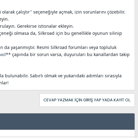
 olarak çalıştır" seçeneğiyle açmak, izin sorunlarını çözebilir.
eyin.
ulayın. Gerekirse istisnalar ekleyin.
eği olmasa da, Silkroad için bu genellikle oyunun silinip
 da yaşanmıştır. Resmi Silkroad forumları veya topluluk
oad
** çapında bir sorun varsa, duyuruları bu kanallardan takip
 bulunabilir. Sabırlı olmak ve yukarıdaki adımları sırasıyla
nlar!
CEVAP YAZMAK IÇIN GIRIŞ YAP YADA KAYIT OL.