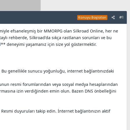
#1
Konuyu Başlatan
şimiyle efsaneleşmiş bir MMORPG olan Silkroad Online, her ne
aylı rehberde, Silkroad'da sıkça rastlanan sorunları ve bu
d
** deneyimi yaşamanız için size yol göstermektir.
 Bu genellikle sunucu yoğunluğu, internet bağlantınızdaki
 Oyunun resmi forumlarından veya sosyal medya hesaplarından
kurmasına izin verdiğinden emin olun. Bazen DNS önbelleğini
smi duyuruları takip edin. İnternet bağlantınızın aktif