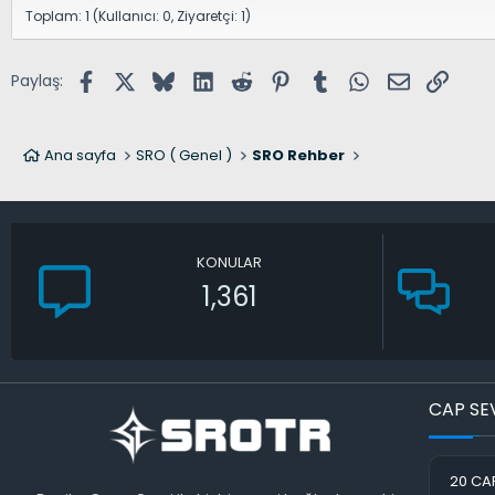
Toplam: 1 (Kullanıcı: 0, Ziyaretçi: 1)
Facebook
X (Twitter)
Bluesky
LinkedIn
Reddit
Pinterest
Tumblr
WhatsApp
E-posta
Link
Paylaş:
Ana sayfa
SRO ( Genel )
SRO Rehber
KONULAR
1,361
CAP SE
20 CAP