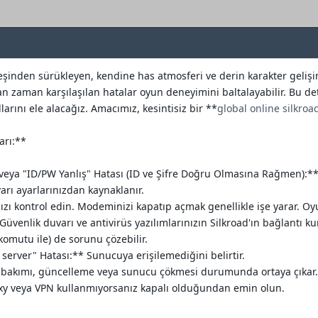
eşinden sürükleyen, kendine has atmosferi ve derin karakter geli
n zaman karşılaşılan hatalar oyun deneyimini baltalayabilir. Bu det
larını ele alacağız. Amacımız, kesintisiz bir **
global online silkroa
arı:**
veya "ID/PW Yanlış" Hatası (ID ve Şifre Doğru Olmasına Rağmen):**
varı ayarlarınızdan kaynaklanır.
ızı kontrol edin. Modeminizi kapatıp açmak genellikle işe yarar.
venlik duvarı ve antivirüs yazılımlarınızın Silkroad'ın bağlantı 
komutu ile) de sorunu çözebilir.
server" Hatası:** Sunucuya erişilemediğini belirtir.
bakımı, güncelleme veya sunucu çökmesi durumunda ortaya çıkar. Re
xy veya VPN kullanmıyorsanız kapalı olduğundan emin olun.