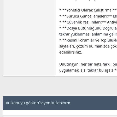
* **Yönetici Olarak Çalıştırma:** 
* **Sürücü Güncellemeleri:** Ekra
* **Güvenlik Yazılımları:** Antiv
* **Dosya Bütünlüğünü Doğrulama
tekrar yüklenmesi anlamına gelir
* **Resmi Forumlar ve Toplulukl
sayfaları, çözüm bulmanızda çok d
edebilirsiniz.
Unutmayın, her bir hata farklı bi
uygulamak, sizi tekrar bu eşsiz *
Bu konuyu görüntüleyen kullanıcılar