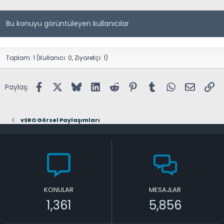
Bu konuyu görüntüleyen kullanıcılar
Toplam: 1 (Kullanıcı: 0, Ziyaretçi: 1)
Facebook
X (Twitter)
Bluesky
LinkedIn
Reddit
Pinterest
Tumblr
WhatsApp
E-posta
Lin
Paylaş:
vSRO Görsel Paylaşımları
KONULAR
MESAJLAR
1,361
5,856