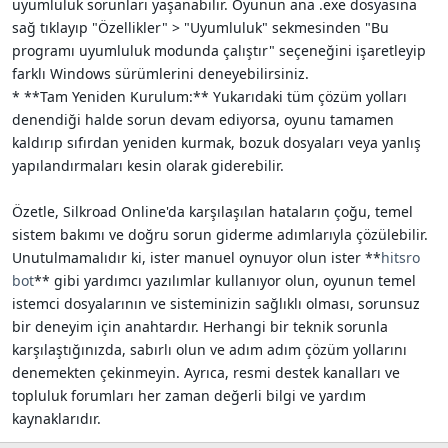
uyumluluk sorunları yaşanabilir. Oyunun ana .exe dosyasına
sağ tıklayıp "Özellikler" > "Uyumluluk" sekmesinden "Bu
programı uyumluluk modunda çalıştır" seçeneğini işaretleyip
farklı Windows sürümlerini deneyebilirsiniz.
* **Tam Yeniden Kurulum:** Yukarıdaki tüm çözüm yolları
denendiği halde sorun devam ediyorsa, oyunu tamamen
kaldırıp sıfırdan yeniden kurmak, bozuk dosyaları veya yanlış
yapılandırmaları kesin olarak giderebilir.
Özetle, Silkroad Online'da karşılaşılan hataların çoğu, temel
sistem bakımı ve doğru sorun giderme adımlarıyla çözülebilir.
Unutulmamalıdır ki, ister manuel oynuyor olun ister **
hitsro
bot
** gibi yardımcı yazılımlar kullanıyor olun, oyunun temel
istemci dosyalarının ve sisteminizin sağlıklı olması, sorunsuz
bir deneyim için anahtardır. Herhangi bir teknik sorunla
karşılaştığınızda, sabırlı olun ve adım adım çözüm yollarını
denemekten çekinmeyin. Ayrıca, resmi destek kanalları ve
topluluk forumları her zaman değerli bilgi ve yardım
kaynaklarıdır.