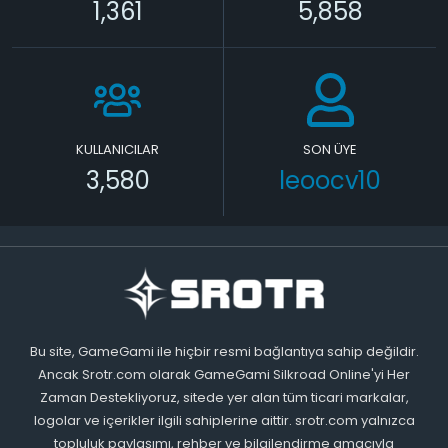
1,361
5,858
KULLANICILAR
SON ÜYE
3,580
leoocv10
Bu site, GameGami ile hiçbir resmi bağlantıya sahip değildir.
Ancak Srotr.com olarak GameGami Silkroad Online'yi Her
Zaman Destekliyoruz, sitede yer alan tüm ticari markalar,
logolar ve içerikler ilgili sahiplerine aittir. srotr.com yalnızca
topluluk paylaşımı, rehber ve bilgilendirme amacıyla