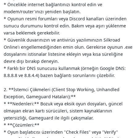
* Öncelikle internet bağlantınızı kontrol edin ve
modem/router'ınızı yeniden başlatın.
* Oyunun resmi forumları veya Discord kanalları üzerinden
sunucu durumunu kontrol edin. Bakım veya aşırı yüklenme
varsa beklemek gerekebilir.
* Güvenlik duvarınızın ve antivirüs yazılımınızın Silkroad
Online'ı engellemediğinden emin olun. Gerekirse oyunun .exe
dosyalarını istisnalar listesine ekleyin veya kısa süreliğine
devre dışı bırakıp deneyin.
* Farklı bir DNS sunucusu kullanmak (örneğin Google DNS:
8.8.8.8 ve 8.8.4.4) bazen bağlantı sorunlarını çözebilir.
2. **İstemci Çökmeleri (Client Stop Working, Unhandled
Exception, Gameguard Hataları):**
* **Nedenleri:** Bozuk veya eksik oyun dosyaları, güncel
olmayan ekran kartı sürücüleri, sistem kaynaklarının
yetersizliği, Gameguard ile ilgili çakışmalar.
* **Çözümleri:**
* Oyun başlatıcısı üzerinden "Check Files" veya "Verify"