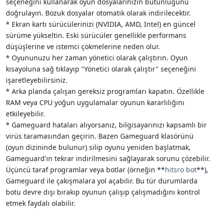
seçeneğini kullanarak oyun dosyalarınızın bütünlüğünü
doğrulayın. Bozuk dosyalar otomatik olarak indirilecektir.
* Ekran kartı sürücülerinizi (NVIDIA, AMD, Intel) en güncel
sürüme yükseltin. Eski sürücüler genellikle performans
düşüşlerine ve istemci çökmelerine neden olur.
* Oyununuzu her zaman yönetici olarak çalıştırın. Oyun
kısayoluna sağ tıklayıp "Yönetici olarak çalıştır" seçeneğini
işaretleyebilirsiniz.
* Arka planda çalışan gereksiz programları kapatın. Özellikle
RAM veya CPU yoğun uygulamalar oyunun kararlılığını
etkileyebilir.
* Gameguard hataları alıyorsanız, bilgisayarınızı kapsamlı bir
virüs taramasından geçirin. Bazen Gameguard klasörünü
(oyun dizininde bulunur) silip oyunu yeniden başlatmak,
Gameguard'ın tekrar indirilmesini sağlayarak sorunu çözebilir.
Üçüncü taraf programlar veya botlar (örneğin **
hitsro bot
**),
Gameguard ile çakışmalara yol açabilir. Bu tür durumlarda
botu devre dışı bırakıp oyunun çalışıp çalışmadığını kontrol
etmek faydalı olabilir.