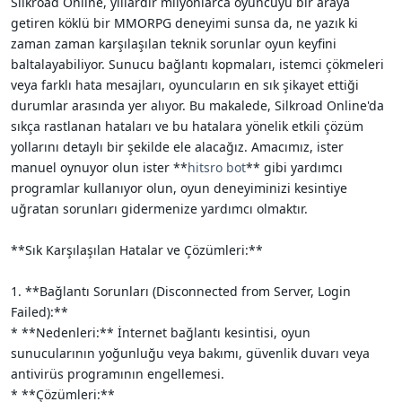
Silkroad Online, yıllardır milyonlarca oyuncuyu bir araya
i
getiren köklü bir MMORPG deneyimi sunsa da, ne yazık ki
zaman zaman karşılaşılan teknik sorunlar oyun keyfini
baltalayabiliyor. Sunucu bağlantı kopmaları, istemci çökmeleri
veya farklı hata mesajları, oyuncuların en sık şikayet ettiği
durumlar arasında yer alıyor. Bu makalede, Silkroad Online'da
sıkça rastlanan hataları ve bu hatalara yönelik etkili çözüm
yollarını detaylı bir şekilde ele alacağız. Amacımız, ister
manuel oynuyor olun ister **
hitsro bot
** gibi yardımcı
programlar kullanıyor olun, oyun deneyiminizi kesintiye
uğratan sorunları gidermenize yardımcı olmaktır.
**Sık Karşılaşılan Hatalar ve Çözümleri:**
1. **Bağlantı Sorunları (Disconnected from Server, Login
Failed):**
* **Nedenleri:** İnternet bağlantı kesintisi, oyun
sunucularının yoğunluğu veya bakımı, güvenlik duvarı veya
antivirüs programının engellemesi.
* **Çözümleri:**