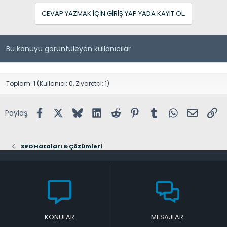
CEVAP YAZMAK IÇIN GIRIŞ YAP YADA KAYIT OL.
Bu konuyu görüntüleyen kullanıcılar
Toplam: 1 (Kullanıcı: 0, Ziyaretçi: 1)
Facebook
X (Twitter)
Bluesky
LinkedIn
Reddit
Pinterest
Tumblr
WhatsApp
E-posta
Lin
Paylaş:
SRO Hataları & Çözümleri
KONULAR
MESAJLAR