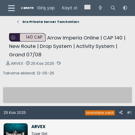
Giriş yap
Kayıt ol
Sro Private Server Tanıtımları
Arrow Imperia Online | CAP 140 |
140 CAP
New Route | Drop System | Activity System |
Grand 07/08
K
B
E
ARVEX
25 Kas 2025
o
a
t
Takvime eklendi: 12-05-25
n
ş
i
u
l
k
y
a
e
u
n
t
B
g
l
a
ı
e
25 Kas 2025
#1
İstatistikte sabit
ş
ç
r
l
t
ARVEX
a
a
Tiger Girl