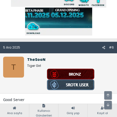
5 Ara 2025
#6
TheSooN
T
Tiger Girl
Good Server
IGN: Disable
Kullanıcı
Ana sayfa
Giriş yap
Kayıt ol
Gönderileri