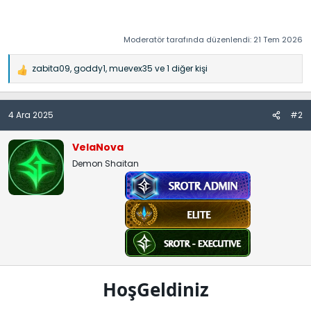
Moderatör tarafında düzenlendi:
21 Tem 2026
zabita09
,
goddy1
,
muevex35
ve 1 diğer kişi
İ
f
a
4 Ara 2025
#2
d
e
l
VelaNova
e
Demon Shaitan
r
:
HoşGeldiniz