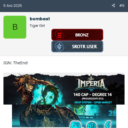
5 Ara 2025
#5
bombaa1
B
Tiger Girl
IGN: TheEnd