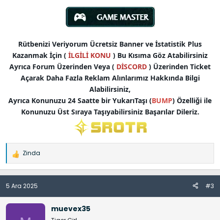
Rütbenizi Veriyorum Ücretsiz Banner ve İstatistik Plus
Kazanmak İçin (
İLGİLİ KONU
) Bu Kısıma Göz Atabilirsiniz
Ayrıca Forum Üzerinden Veya (
DİSCORD
) Üzerinden Ticket
Açarak Daha Fazla Reklam Alınlarımız Hakkında Bilgi
Alabilirsiniz,
Ayrıca Konunuzu 24 Saatte bir YukarıTaşı (
BUMP
) Özelliği ile
Konunuzu Üst Sıraya Taşıyabilirsiniz Başarılar Dileriz.
Zinda
İ
f
a
5 Ara 2025
#3
d
e
l
muevex35
e