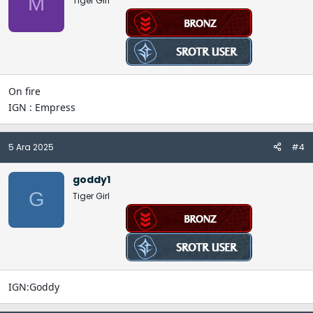
M
Tiger Girl
r
:
On fire
IGN : Empress
5 Ara 2025
#4
goddy1
G
Tiger Girl
IGN:Goddy