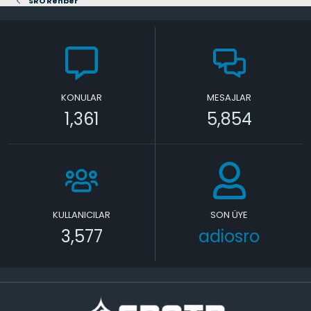
SRO Rehber
KONULAR
MESAJLAR
1,361
5,854
KULLANICILAR
SON ÜYE
3,577
adiosro