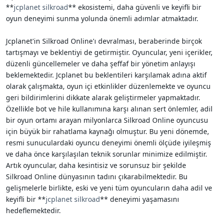
**
jcplanet silkroad
** ekosistemi, daha güvenli ve keyifli bir
oyun deneyimi sunma yolunda önemli adımlar atmaktadır.
Jcplanet'in Silkroad Online'ı devralması, beraberinde birçok
tartışmayı ve beklentiyi de getirmiştir. Oyuncular, yeni içerikler,
düzenli güncellemeler ve daha şeffaf bir yönetim anlayışı
beklemektedir. Jcplanet bu beklentileri karşılamak adına aktif
olarak çalışmakta, oyun içi etkinlikler düzenlemekte ve oyuncu
geri bildirimlerini dikkate alarak geliştirmeler yapmaktadır.
Özellikle bot ve hile kullanımına karşı alınan sert önlemler, adil
bir oyun ortamı arayan milyonlarca Silkroad Online oyuncusu
için büyük bir rahatlama kaynağı olmuştur. Bu yeni dönemde,
resmi sunuculardaki oyuncu deneyimi önemli ölçüde iyileşmiş
ve daha önce karşılaşılan teknik sorunlar minimize edilmiştir.
Artık oyuncular, daha kesintisiz ve sorunsuz bir şekilde
Silkroad Online dünyasının tadını çıkarabilmektedir. Bu
gelişmelerle birlikte, eski ve yeni tüm oyuncuların daha adil ve
keyifli bir **
jcplanet silkroad
** deneyimi yaşamasını
hedeflemektedir.