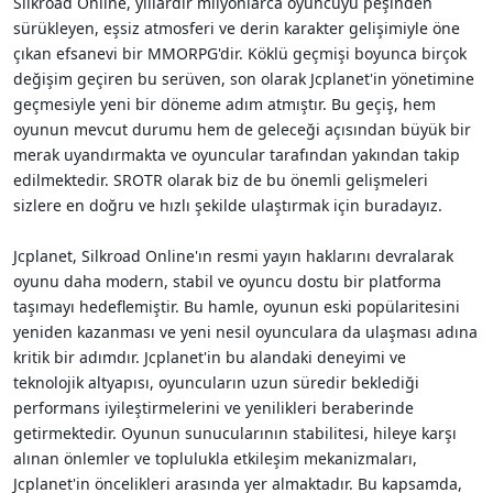
Silkroad Online, yıllardır milyonlarca oyuncuyu peşinden
i
sürükleyen, eşsiz atmosferi ve derin karakter gelişimiyle öne
çıkan efsanevi bir MMORPG'dir. Köklü geçmişi boyunca birçok
değişim geçiren bu serüven, son olarak Jcplanet'in yönetimine
geçmesiyle yeni bir döneme adım atmıştır. Bu geçiş, hem
oyunun mevcut durumu hem de geleceği açısından büyük bir
merak uyandırmakta ve oyuncular tarafından yakından takip
edilmektedir. SROTR olarak biz de bu önemli gelişmeleri
sizlere en doğru ve hızlı şekilde ulaştırmak için buradayız.
Jcplanet, Silkroad Online'ın resmi yayın haklarını devralarak
oyunu daha modern, stabil ve oyuncu dostu bir platforma
taşımayı hedeflemiştir. Bu hamle, oyunun eski popülaritesini
yeniden kazanması ve yeni nesil oyunculara da ulaşması adına
kritik bir adımdır. Jcplanet'in bu alandaki deneyimi ve
teknolojik altyapısı, oyuncuların uzun süredir beklediği
performans iyileştirmelerini ve yenilikleri beraberinde
getirmektedir. Oyunun sunucularının stabilitesi, hileye karşı
alınan önlemler ve toplulukla etkileşim mekanizmaları,
Jcplanet'in öncelikleri arasında yer almaktadır. Bu kapsamda,