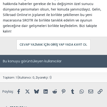
hakkında haberler gerekse de bu değişimin özel sunucu
dünyasına yansımaları olsun, her konuda yanınızdayız. Gelin,
Silkroad Online'ın Jcplanet ile birlikte şekillenen bu yeni
macerasına SROTR ile birlikte tanıklık edelim ve oyunun
geleceğine dair gelişmeleri birlikte keşfedelim. Bizi takipte
kalın!
CEVAP YAZMAK IÇIN GIRIŞ YAP YADA KAYIT OL.
Bu konuyu görüntüleyen kullanıcılar
Toplam: 1 (Kullanıcı: 0, Ziyaretçi: 1)
Facebook
X (Twitter)
Bluesky
LinkedIn
Reddit
Pinterest
Tumblr
WhatsApp
E-posta
Lin
Paylaş: