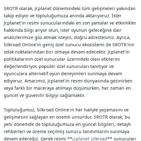
SROTR olarak, Jcplanet dönemindeki tüm gelişmeleri yakından
takip ediyor ve topluluğumuza anında aktarıyoruz. İster
Jcplanet'in resmi sunucularındaki en son yamalar ve etkinlikler
hakkında bilgi arıyor olun, ister oyunun geleceğine dair
analizlerimize göz atmak isteyin, doğru adrestesiniz. Ayrıca,
Silkroad Online'ın geniş özel sunucu ekosistemi de SROTR'nin
odak noktalarından biri olmaya devam edecektir. Jcplanet'in
politikalarının özel sunucular üzerindeki olası etkilerini
değerlendiriyor, popüler özel sunucuları tanıtıyor ve
oyunculara alternatif oyun deneyimleri sunmaya devam
ediyoruz. Amacımız, Jcplanet'in resmi dünyasında gezinirken
veya farklı bir maceraya atılmayı düşünürken, her zaman en
güncel ve güvenilir bilgiyi sağlamaktır.
Topluluğumuz, Silkroad Online'ın her haliyle yaşamasını ve
gelişmesini sağlayan en önemli unsurdur. SROTR olarak, bu
yeni dönemde de topluluğumuza en güncel bilgileri, detaylı
rehberleri ve özenle seçilmiş sunucu tanıtımlarını sunmaya
devam edeceğiz. Gerek resmi **
jcplanet silkroad
** sunucuları