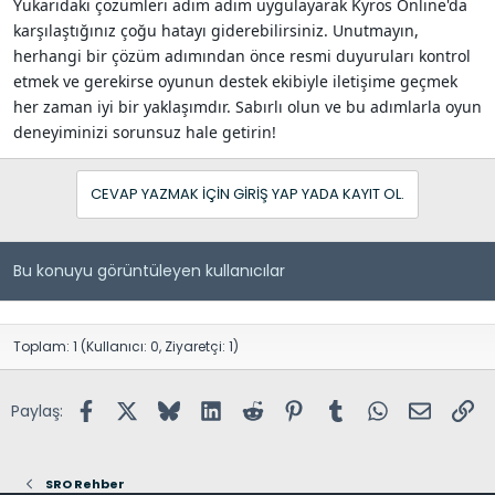
Yukarıdaki çözümleri adım adım uygulayarak Kyros Online'da
karşılaştığınız çoğu hatayı giderebilirsiniz. Unutmayın,
herhangi bir çözüm adımından önce resmi duyuruları kontrol
etmek ve gerekirse oyunun destek ekibiyle iletişime geçmek
her zaman iyi bir yaklaşımdır. Sabırlı olun ve bu adımlarla oyun
deneyiminizi sorunsuz hale getirin!
CEVAP YAZMAK IÇIN GIRIŞ YAP YADA KAYIT OL.
Bu konuyu görüntüleyen kullanıcılar
Toplam: 1 (Kullanıcı: 0, Ziyaretçi: 1)
Facebook
X (Twitter)
Bluesky
LinkedIn
Reddit
Pinterest
Tumblr
WhatsApp
E-posta
Lin
Paylaş:
SRO Rehber