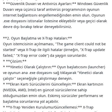
* **Güvenlik Duvarı ve Antivirüs Ayarları:** Windows Güvenlik
Duvarı veya üçüncü taraf antivirüs programınızın oyunun
internet bağlantısını engellemediğinden emin olun. Oyunun
.exe dosyasını istisnalar listesine ekleyebilir veya geçici olarak
devre dışı bırakıp tekrar deneyebilirsiniz.
**2. Oyun Başlatma ve X-Trap Hataları:**
Oyun istemcisinin açılmaması, "The game client could not be
started" veya X-Trap ile ilgili hatalar (örneğin, "X-Trap update
failed," "X-Trap error code") da yaygın sorunlardır.
* **Çözüm:**
* **Yönetici Olarak Çalıştırın:** Oyun başlatıcısını (launcher)
ve oyunun ana .exe dosyasını sağ tıklayarak "Yönetici olarak
çalıştır" seçeneğiyle çalıştırmayı deneyin.
* **Ekran Kartı Sürücülerini Güncelleyin:** Ekran kartınızın
(NVIDIA, AMD, Intel) en güncel sürücülerine sahip
olduğunuzdan emin olun. Eskimiş sürücüler performans ve
başlatma sorunlarına yol açabilir.
* **X-Trap Yeniden Kurulumu/Güncellemesi:** X-Trap