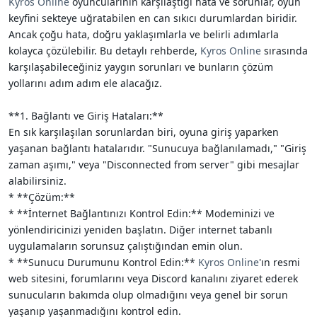
Kyros Online
oyuncularının karşılaştığı hata ve sorunlar, oyun
i
keyfini sekteye uğratabilen en can sıkıcı durumlardan biridir.
Ancak çoğu hata, doğru yaklaşımlarla ve belirli adımlarla
kolayca çözülebilir. Bu detaylı rehberde,
Kyros Online
sırasında
karşılaşabileceğiniz yaygın sorunları ve bunların çözüm
yollarını adım adım ele alacağız.
**1. Bağlantı ve Giriş Hataları:**
En sık karşılaşılan sorunlardan biri, oyuna giriş yaparken
yaşanan bağlantı hatalarıdır. "Sunucuya bağlanılamadı," "Giriş
zaman aşımı," veya "Disconnected from server" gibi mesajlar
alabilirsiniz.
* **Çözüm:**
* **İnternet Bağlantınızı Kontrol Edin:** Modeminizi ve
yönlendiricinizi yeniden başlatın. Diğer internet tabanlı
uygulamaların sorunsuz çalıştığından emin olun.
* **Sunucu Durumunu Kontrol Edin:**
Kyros Online
'ın resmi
web sitesini, forumlarını veya Discord kanalını ziyaret ederek
sunucuların bakımda olup olmadığını veya genel bir sorun
yaşanıp yaşanmadığını kontrol edin.