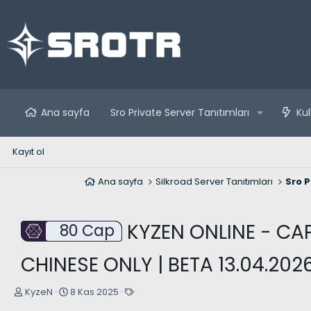
Ana sayfa
Sro Private Server Tanıtımları
Kul
Kayıt ol
Ana sayfa
Silkroad Server Tanıtımları
Sro P
KYZEN ONLINE - CAP
80 Cap
CHINESE ONLY | BETA 13.04.2026
K
B
E
KyzeN
8 Kas 2025
o
a
t