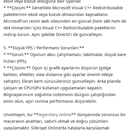
eksik veya bozuk olduğuna dair uyarılar.
* **Çözüm:** Genellikle Microsoft Visual C++ Redistributable
paketlerinin eksik veya bozuk olmasından kaynaklanır.
Microsoft'un resmi web sitesinden en güncel (hem x86 hem de
x64 mimarileri için) Visual C++ Redistributable paketlerini
indirip kurun. Aynı şekilde DirectX'i de güncelleyin.
5. **Düşük FPS / Performans Sorunları:**
* **Sorun:** Oyunun akıcı çalışmaması, takılmalar, düşük kare
hızları (FPS).
* **Çözüm:** Oyun içi grafik ayarlarını düşürün (gölge
kalitesi, efektler, view distance gibi ayarlar önemli etkiye
sahiptir). Ekran kartı sürücülerinizi güncelleyin. Arka planda
çalışan ve CPU/GPU kullanan uygulamaları kapatın.
Bilgisayarınızın soğutma sisteminin düzgün çalıştığından
emin olun, aşırı ısınma performansı düşürebilir.
Unutmayın, bu **
legendary online
** dünyasında sorunsuz bir
maceranın anahtarı, sabırlı olmak ve doğru çözümleri
uygulamaktır. Silkroad Online'da hatalarla karşılaşmak