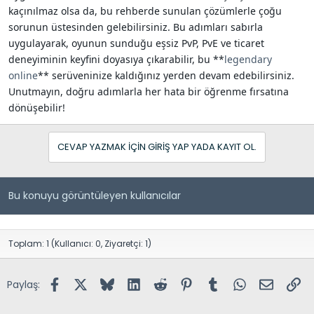
kaçınılmaz olsa da, bu rehberde sunulan çözümlerle çoğu
sorunun üstesinden gelebilirsiniz. Bu adımları sabırla
uygulayarak, oyunun sunduğu eşsiz PvP, PvE ve ticaret
deneyiminin keyfini doyasıya çıkarabilir, bu **
legendary
online
** serüveninize kaldığınız yerden devam edebilirsiniz.
Unutmayın, doğru adımlarla her hata bir öğrenme fırsatına
dönüşebilir!
CEVAP YAZMAK IÇIN GIRIŞ YAP YADA KAYIT OL.
Bu konuyu görüntüleyen kullanıcılar
Toplam: 1 (Kullanıcı: 0, Ziyaretçi: 1)
Facebook
X (Twitter)
Bluesky
LinkedIn
Reddit
Pinterest
Tumblr
WhatsApp
E-posta
Lin
Paylaş: