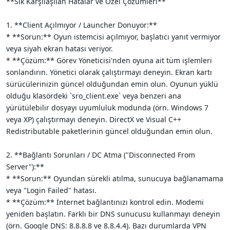
**Sık Karşılaşılan Hatalar ve Özel Çözümleri**
1. **Client Açılmıyor / Launcher Donuyor:**
* **Sorun:** Oyun istemcisi açılmıyor, başlatıcı yanıt vermiyor
veya siyah ekran hatası veriyor.
* **Çözüm:** Görev Yöneticisi'nden oyuna ait tüm işlemleri
sonlandırın. Yönetici olarak çalıştırmayı deneyin. Ekran kartı
sürücülerinizin güncel olduğundan emin olun. Oyunun yüklü
olduğu klasördeki `sro_client.exe` veya benzeri ana
yürütülebilir dosyayı uyumluluk modunda (örn. Windows 7
veya XP) çalıştırmayı deneyin. DirectX ve Visual C++
Redistributable paketlerinin güncel olduğundan emin olun.
2. **Bağlantı Sorunları / DC Atma ("Disconnected From
Server"):**
* **Sorun:** Oyundan sürekli atılma, sunucuya bağlanamama
veya "Login Failed" hatası.
* **Çözüm:** İnternet bağlantınızı kontrol edin. Modemi
yeniden başlatın. Farklı bir DNS sunucusu kullanmayı deneyin
(örn. Google DNS: 8.8.8.8 ve 8.8.4.4). Bazı durumlarda VPN