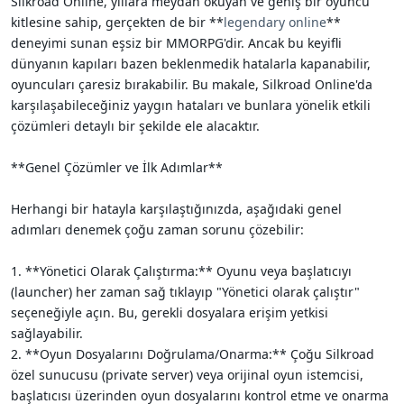
Silkroad Online, yıllara meydan okuyan ve geniş bir oyuncu
i
kitlesine sahip, gerçekten de bir **
legendary online
**
deneyimi sunan eşsiz bir MMORPG'dir. Ancak bu keyifli
dünyanın kapıları bazen beklenmedik hatalarla kapanabilir,
oyuncuları çaresiz bırakabilir. Bu makale, Silkroad Online'da
karşılaşabileceğiniz yaygın hataları ve bunlara yönelik etkili
çözümleri detaylı bir şekilde ele alacaktır.
**Genel Çözümler ve İlk Adımlar**
Herhangi bir hatayla karşılaştığınızda, aşağıdaki genel
adımları denemek çoğu zaman sorunu çözebilir:
1. **Yönetici Olarak Çalıştırma:** Oyunu veya başlatıcıyı
(launcher) her zaman sağ tıklayıp "Yönetici olarak çalıştır"
seçeneğiyle açın. Bu, gerekli dosyalara erişim yetkisi
sağlayabilir.
2. **Oyun Dosyalarını Doğrulama/Onarma:** Çoğu Silkroad
özel sunucusu (private server) veya orijinal oyun istemcisi,
başlatıcısı üzerinden oyun dosyalarını kontrol etme ve onarma