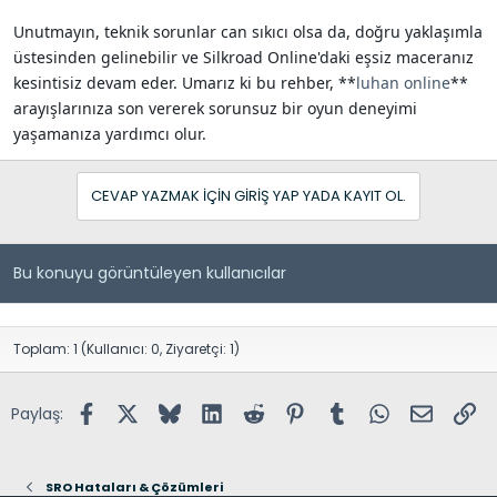
Unutmayın, teknik sorunlar can sıkıcı olsa da, doğru yaklaşımla
üstesinden gelinebilir ve Silkroad Online'daki eşsiz maceranız
kesintisiz devam eder. Umarız ki bu rehber, **
luhan online
**
arayışlarınıza son vererek sorunsuz bir oyun deneyimi
yaşamanıza yardımcı olur.
CEVAP YAZMAK IÇIN GIRIŞ YAP YADA KAYIT OL.
Bu konuyu görüntüleyen kullanıcılar
Toplam: 1 (Kullanıcı: 0, Ziyaretçi: 1)
Facebook
X (Twitter)
Bluesky
LinkedIn
Reddit
Pinterest
Tumblr
WhatsApp
E-posta
Lin
Paylaş:
SRO Hataları & Çözümleri