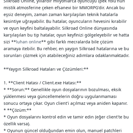
Silkroad Online, yıllardır milyonlarca oyuncuyu İpek Yolu'nun
i
mistik atmosferine çeken efsanevi bir MMORPG'dir. Ancak bu
eşsiz deneyim, zaman zaman karşılaşılan teknik hatalarla
kesintiye uğrayabilir. Bu hatalar, oyuncuların hevesini kırabilir
ve oyun keyfini baltalayabilir. Silkroad Online dünyasında
karşılaşılan bu tip hatalar, oyun keyfinizi gölgeleyebilir ve hatta
sizi **
luhan online
** gibi farklı mecralarda bile çözüm
aramaya itebilir. Bu rehber, en yaygın Silkroad hatalarına ve bu
sorunları çözmek için atabileceğiniz adımlara odaklanmaktadır.
**Yaygın Silkroad Hataları ve Çözümleri:**
1. **Client Hatası / Client.exe Hatası:**
* **Sorun:** Genellikle oyun dosyalarının bozulması, eksik
yüklenmesi veya güncellemelerin doğru uygulanmaması
sonucu ortaya çıkar. Oyun client'i açılmaz veya aniden kapanır.
* **Çözüm:**
* Oyun dosyalarını kontrol edin ve tamir edin (eğer client'te bu
özellik varsa).
* Oyunun güncel olduğundan emin olun, manuel patchleri