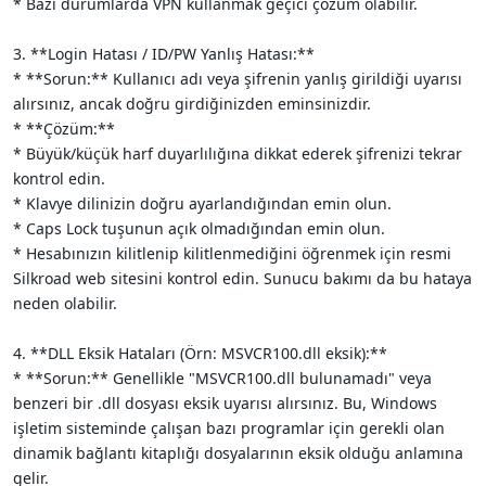
* Bazı durumlarda VPN kullanmak geçici çözüm olabilir.
3. **Login Hatası / ID/PW Yanlış Hatası:**
* **Sorun:** Kullanıcı adı veya şifrenin yanlış girildiği uyarısı
alırsınız, ancak doğru girdiğinizden eminsinizdir.
* **Çözüm:**
* Büyük/küçük harf duyarlılığına dikkat ederek şifrenizi tekrar
kontrol edin.
* Klavye dilinizin doğru ayarlandığından emin olun.
* Caps Lock tuşunun açık olmadığından emin olun.
* Hesabınızın kilitlenip kilitlenmediğini öğrenmek için resmi
Silkroad web sitesini kontrol edin. Sunucu bakımı da bu hataya
neden olabilir.
4. **DLL Eksik Hataları (Örn: MSVCR100.dll eksik):**
* **Sorun:** Genellikle "MSVCR100.dll bulunamadı" veya
benzeri bir .dll dosyası eksik uyarısı alırsınız. Bu, Windows
işletim sisteminde çalışan bazı programlar için gerekli olan
dinamik bağlantı kitaplığı dosyalarının eksik olduğu anlamına
gelir.