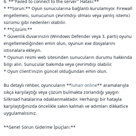
6. **"Failed to connect to the server" Hatası:**
* **Sorun:** Oyun sunucularına bağlantı kurulamıyor. Firewall
engellemesi, sunucunun çevrimdışı olması veya yanlış istemci
sürümü gibi nedenleri olabilir.
* **Çözüm:**
* Güvenlik duvarınızın (Windows Defender veya 3. parti) oyunu
engellemediğinden emin olun, oyunun exe dosyalarını
istisnalara ekleyin.
* Oyunun resmi web sitesinden sunucuların durumu hakkında
bilgi alın. Sunucular bakımda veya çevrimdışı olabilir.
* Oyun client'inizin güncel olduğundan emin olun.
Bu detaylı rehber, oyuncuların **
luhan online
** aramalarıyla
sıkça karşılaştığı veya çözüm bulmakta zorlandığı yaygın
Silkroad hatalarına odaklanmaktadır. Herhangi bir hatayla
karşılaştığınızda öncelikle sakin kalmalı ve adımları dikkatlice
uygulamalısınız.
**Genel Sorun Giderme İpuçları:**