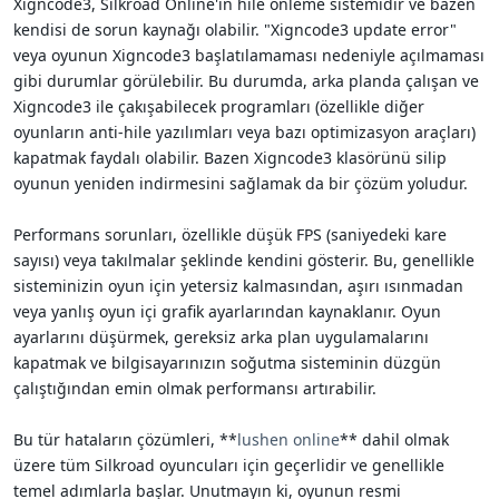
Xigncode3, Silkroad Online'ın hile önleme sistemidir ve bazen
kendisi de sorun kaynağı olabilir. "Xigncode3 update error"
veya oyunun Xigncode3 başlatılamaması nedeniyle açılmaması
gibi durumlar görülebilir. Bu durumda, arka planda çalışan ve
Xigncode3 ile çakışabilecek programları (özellikle diğer
oyunların anti-hile yazılımları veya bazı optimizasyon araçları)
kapatmak faydalı olabilir. Bazen Xigncode3 klasörünü silip
oyunun yeniden indirmesini sağlamak da bir çözüm yoludur.
Performans sorunları, özellikle düşük FPS (saniyedeki kare
sayısı) veya takılmalar şeklinde kendini gösterir. Bu, genellikle
sisteminizin oyun için yetersiz kalmasından, aşırı ısınmadan
veya yanlış oyun içi grafik ayarlarından kaynaklanır. Oyun
ayarlarını düşürmek, gereksiz arka plan uygulamalarını
kapatmak ve bilgisayarınızın soğutma sisteminin düzgün
çalıştığından emin olmak performansı artırabilir.
Bu tür hataların çözümleri, **
lushen online
** dahil olmak
üzere tüm Silkroad oyuncuları için geçerlidir ve genellikle
temel adımlarla başlar. Unutmayın ki, oyunun resmi