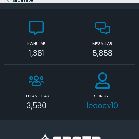
SRO Rehber
KONULAR
MESAJLAR
1,361
5,858
KULLANICILAR
SON ÜYE
3,580
leoocv10