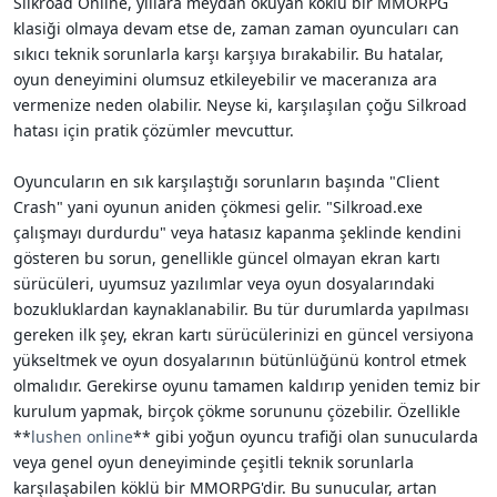
Silkroad Online, yıllara meydan okuyan köklü bir MMORPG
i
klasiği olmaya devam etse de, zaman zaman oyuncuları can
sıkıcı teknik sorunlarla karşı karşıya bırakabilir. Bu hatalar,
oyun deneyimini olumsuz etkileyebilir ve maceranıza ara
vermenize neden olabilir. Neyse ki, karşılaşılan çoğu Silkroad
hatası için pratik çözümler mevcuttur.
Oyuncuların en sık karşılaştığı sorunların başında "Client
Crash" yani oyunun aniden çökmesi gelir. "Silkroad.exe
çalışmayı durdurdu" veya hatasız kapanma şeklinde kendini
gösteren bu sorun, genellikle güncel olmayan ekran kartı
sürücüleri, uyumsuz yazılımlar veya oyun dosyalarındaki
bozukluklardan kaynaklanabilir. Bu tür durumlarda yapılması
gereken ilk şey, ekran kartı sürücülerinizi en güncel versiyona
yükseltmek ve oyun dosyalarının bütünlüğünü kontrol etmek
olmalıdır. Gerekirse oyunu tamamen kaldırıp yeniden temiz bir
kurulum yapmak, birçok çökme sorununu çözebilir. Özellikle
**
lushen online
** gibi yoğun oyuncu trafiği olan sunucularda
veya genel oyun deneyiminde çeşitli teknik sorunlarla
karşılaşabilen köklü bir MMORPG'dir. Bu sunucular, artan