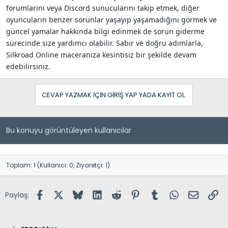
forumlarını veya Discord sunucularını takip etmek, diğer
oyuncuların benzer sorunlar yaşayıp yaşamadığını görmek ve
güncel yamalar hakkında bilgi edinmek de sorun giderme
sürecinde size yardımcı olabilir. Sabır ve doğru adımlarla,
Silkroad Online maceranıza kesintisiz bir şekilde devam
edebilirsiniz.
CEVAP YAZMAK IÇIN GIRIŞ YAP YADA KAYIT OL.
Bu konuyu görüntüleyen kullanıcılar
Toplam: 1 (Kullanıcı: 0, Ziyaretçi: 1)
Facebook
X (Twitter)
Bluesky
LinkedIn
Reddit
Pinterest
Tumblr
WhatsApp
E-posta
Lin
Paylaş: