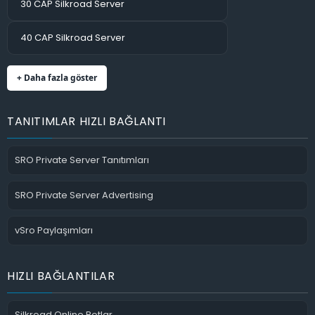
30 CAP Silkroad Server
40 CAP Silkroad Server
+ Daha fazla göster
TANITIMLAR HIZLI BAĞLANTI
SRO Private Server Tanıtımları
SRO Private Server Advertising
vSro Paylaşımları
HIZLI BAĞLANTILAR
Silkroad Online Botlar