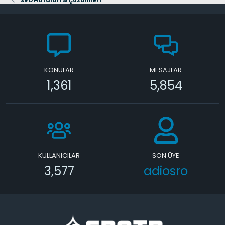
SRO Hataları & Çözümleri
KONULAR
MESAJLAR
1,361
5,854
KULLANICILAR
SON ÜYE
3,577
adiosro