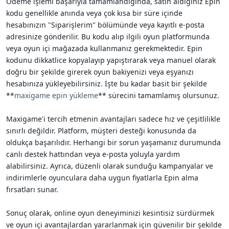
Ödeme işlemi başarıyla tamamlandığında, satın aldığınız Epin
kodu genellikle anında veya çok kısa bir süre içinde
hesabınızın "Siparişlerim" bölümünde veya kayıtlı e-posta
adresinize gönderilir. Bu kodu alıp ilgili oyun platformunda
veya oyun içi mağazada kullanmanız gerekmektedir. Epin
kodunu dikkatlice kopyalayıp yapıştırarak veya manuel olarak
doğru bir şekilde girerek oyun bakiyenizi veya eşyanızı
hesabınıza yükleyebilirsiniz. İşte bu kadar basit bir şekilde
**
maxigame epin yükleme
** sürecini tamamlamış olursunuz.
Maxigame'i tercih etmenin avantajları sadece hız ve çeşitlilikle
sınırlı değildir. Platform, müşteri desteği konusunda da
oldukça başarılıdır. Herhangi bir sorun yaşamanız durumunda
canlı destek hattından veya e-posta yoluyla yardım
alabilirsiniz. Ayrıca, düzenli olarak sunduğu kampanyalar ve
indirimlerle oyunculara daha uygun fiyatlarla Epin alma
fırsatları sunar.
Sonuç olarak, online oyun deneyiminizi kesintisiz sürdürmek
ve oyun içi avantajlardan yararlanmak için güvenilir bir şekilde