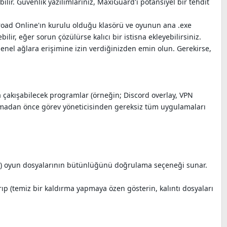
ir. Güvenlik yazılımlarınız, MaxiGuard'ı potansiyel bir tehdit
kroad Online'ın kurulu olduğu klasörü ve oyunun ana .exe
lir, eğer sorun çözülürse kalıcı bir istisna ekleyebilirsiniz.
nel ağlara erişimine izin verdiğinizden emin olun. Gerekirse,
a çakışabilecek programlar (örneğin; Discord overlay, VPN
latmadan önce görev yöneticisinden gereksiz tüm uygulamaları
z) oyun dosyalarının bütünlüğünü doğrulama seçeneği sunar.
(temiz bir kaldırma yapmaya özen gösterin, kalıntı dosyaları