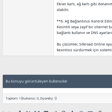
Ekran kartı, ağ kartı gibi donan
olabilir.
**6. Ağ Bağlantınızı Kontrol Edin
Kesintili veya zayıf bir interne
bağlantı kullanın ve DNS ayarları
Bu çözümler, Silkroad Online oyu
kesintisiz sürdürmek için sistem
Bu konuyu görüntüleyen kullanıcılar
Toplam: 1 (Kullanıcı: 0, Ziyaretçi: 1)