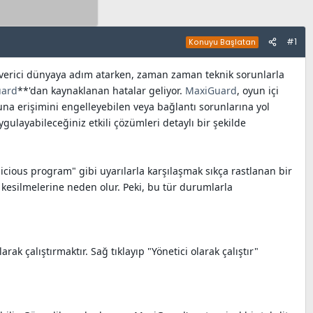
#1
Konuyu Başlatan
n verici dünyaya adım atarken, zaman zaman teknik sorunlarla
uard
**'dan kaynaklanan hatalar geliyor.
MaxiGuard
, oyun içi
na erişimini engelleyebilen veya bağlantı sorunlarına yol
ygulayabileceğiniz etkili çözümleri detaylı bir şekilde
icious program" gibi uyarılarla karşılaşmak sıkça rastlanan bir
esilmelerine neden olur. Peki, bu tür durumlarla
rak çalıştırmaktır. Sağ tıklayıp "Yönetici olarak çalıştır"