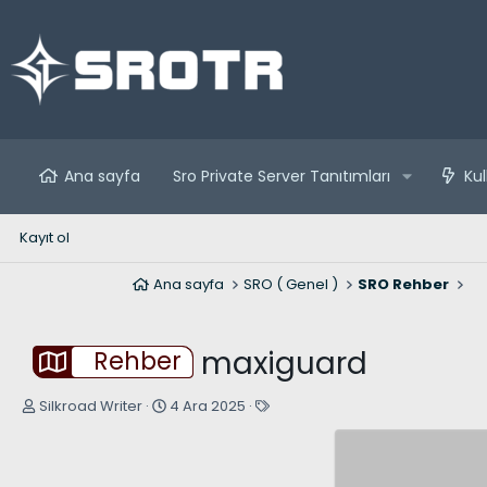
Ana sayfa
Sro Private Server Tanıtımları
Kul
Kayıt ol
Ana sayfa
SRO ( Genel )
SRO Rehber
maxiguard
Rehber
K
B
E
Silkroad Writer
4 Ara 2025
o
a
t
n
ş
i
u
l
k