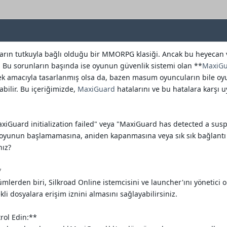
uların tutkuyla bağlı olduğu bir MMORPG klasiği. Ancak bu heyeca
r. Bu sorunların başında ise oyunun güvenlik sistemi olan **
MaxiG
ek amacıyla tasarlanmış olsa da, bazen masum oyuncuların bile oyu
abilir. Bu içeriğimizde,
MaxiGuard
hatalarını ve bu hatalara karşı u
axiGuard initialization failed" veya "MaxiGuard has detected a susp
 oyunun başlamamasına, aniden kapanmasına veya sık sık bağlantı k
nız?
*
mlerden biri, Silkroad Online istemcisini ve launcher'ını yönetici ola
i dosyalara erişim iznini almasını sağlayabilirsiniz.
trol Edin:**