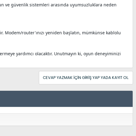
yun ve güvenlik sistemleri arasında uyumsuzluklara neden
bilir. Modem/router'ınızı yeniden başlatın, mümkünse kablolu
dermeye yardımcı olacaktır. Unutmayın ki, oyun deneyiminizi
CEVAP YAZMAK IÇIN GIRIŞ YAP YADA KAYIT OL.