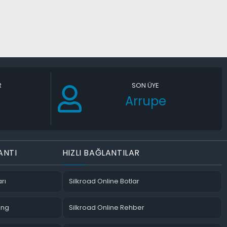
R
SON ÜYE
Arrupe
ANTI
HIZLI BAĞLANTILAR
rı
Silkroad Online Botlar
ing
Silkroad Online Rehber