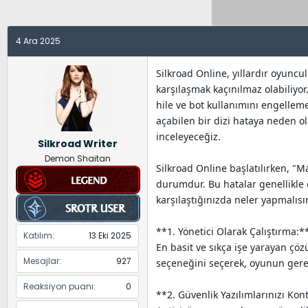
y
a
e
u
n
t
B
g
l
4 Ara 2025
a
ı
e
ş
ç
r
Silkroad Online, yıllardır oyunc
l
t
karşılaşmak kaçınılmaz olabiliyo
a
a
hile ve bot kullanımını engellem
t
r
açabilen bir dizi hataya neden ol
a
i
inceleyeceğiz.
Silkroad Writer
n
h
Demon Shaitan
i
Silkroad Online başlatılırken, "M
durumdur. Bu hatalar genellikle
karşılaştığınızda neler yapmalısı
**1. Yönetici Olarak Çalıştırma:*
Katılım
13 Eki 2025
En basit ve sıkça işe yarayan çözü
Mesajlar
927
seçeneğini seçerek, oyunun gerekl
Reaksiyon puanı
0
**2. Güvenlik Yazılımlarınızı Kon