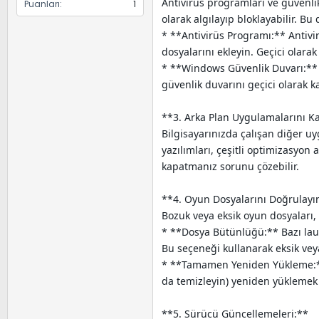
Antivirüs programları ve güvenli
Puanları
1
olarak algılayıp bloklayabilir. 
* **Antivirüs Programı:** Antivi
dosyalarını ekleyin. Geçici olarak
* **Windows Güvenlik Duvarı:** W
güvenlik duvarını geçici olarak k
**3. Arka Plan Uygulamalarını K
Bilgisayarınızda çalışan diğer u
yazılımları, çeşitli optimizasyo
kapatmanız sorunu çözebilir.
**4. Oyun Dosyalarını Doğrulayı
Bozuk veya eksik oyun dosyaları,
* **Dosya Bütünlüğü:** Bazı lau
Bu seçeneği kullanarak eksik vey
* **Tamamen Yeniden Yükleme:** 
da temizleyin) yeniden yüklemek
**5. Sürücü Güncellemeleri:**