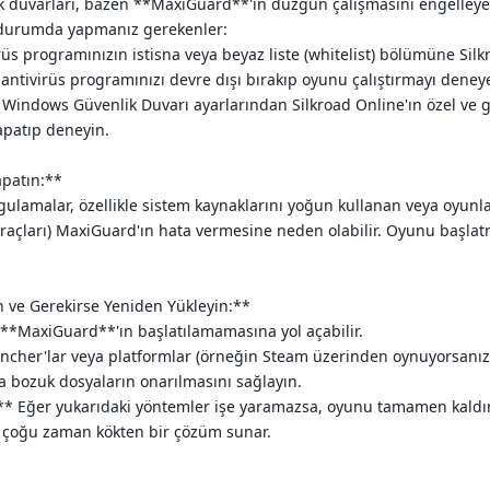
k duvarları, bazen **MaxiGuard**'ın düzgün çalışmasını engelleyebil
Bu durumda yapmanız gerekenler:
rüs programınızın istisna veya beyaz liste (whitelist) bölümüne Sil
 antivirüs programınızı devre dışı bırakıp oyunu çalıştırmayı deneyebi
indows Güvenlik Duvarı ayarlarından Silkroad Online'ın özel ve ge
apatıp deneyin.
apatın:**
ygulamalar, özellikle sistem kaynaklarını yoğun kullanan veya oyunl
n araçları) MaxiGuard'ın hata vermesine neden olabilir. Oyunu baş
n ve Gerekirse Yeniden Yükleyin:**
 **MaxiGuard**'ın başlatılamamasına yol açabilir.
ncher'lar veya platformlar (örneğin Steam üzerinden oynuyorsanı
a bozuk dosyaların onarılmasını sağlayın.
Eğer yukarıdaki yöntemler işe yaramazsa, oyunu tamamen kaldırıp 
 çoğu zaman kökten bir çözüm sunar.