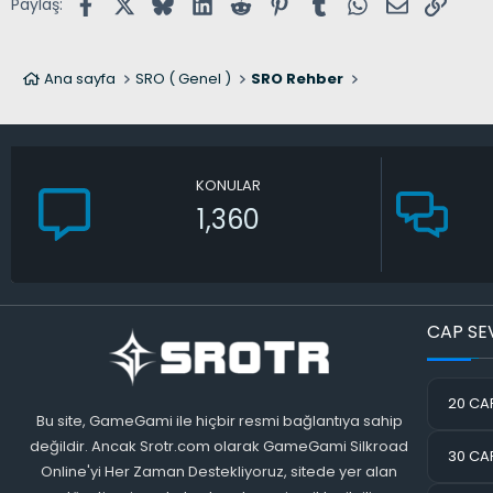
Facebook
X (Twitter)
Bluesky
LinkedIn
Reddit
Pinterest
Tumblr
WhatsApp
E-posta
Link
Paylaş:
Ana sayfa
SRO ( Genel )
SRO Rehber
KONULAR
1,360
CAP SE
20 CAP
Bu site, GameGami ile hiçbir resmi bağlantıya sahip
değildir. Ancak Srotr.com olarak GameGami Silkroad
30 CAP
Online'yi Her Zaman Destekliyoruz, sitede yer alan