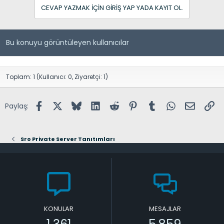
CEVAP YAZMAK IÇIN GIRIŞ YAP YADA KAYIT OL.
Bu konuyu görüntüleyen kullanıcılar
Toplam: 1 (Kullanıcı: 0, Ziyaretçi: 1)
Facebook
X (Twitter)
Bluesky
LinkedIn
Reddit
Pinterest
Tumblr
WhatsApp
E-posta
Lin
Paylaş:
Sro Private Server Tanıtımları
KONULAR
MESAJLAR