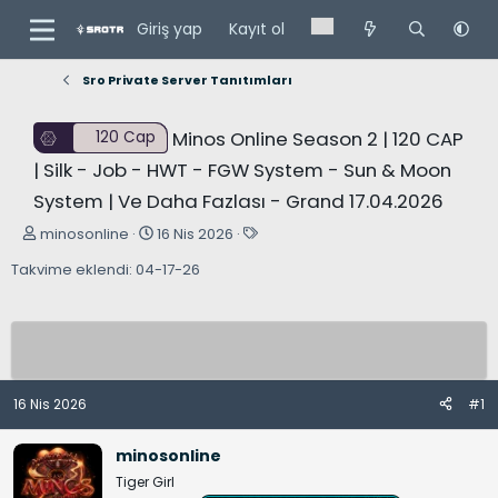
Giriş yap
Kayıt ol
Sro Private Server Tanıtımları
Minos Online Season 2 | 120 CAP
120 Cap
| Silk - Job - HWT - FGW System - Sun & Moon
System | Ve Daha Fazlası - Grand 17.04.2026
K
B
E
minosonline
16 Nis 2026
o
a
t
Takvime eklendi: 04-17-26
n
ş
i
u
l
k
y
a
e
u
n
t
B
g
l
a
ı
e
16 Nis 2026
#1
ş
ç
r
l
t
minosonline
a
a
Tiger Girl