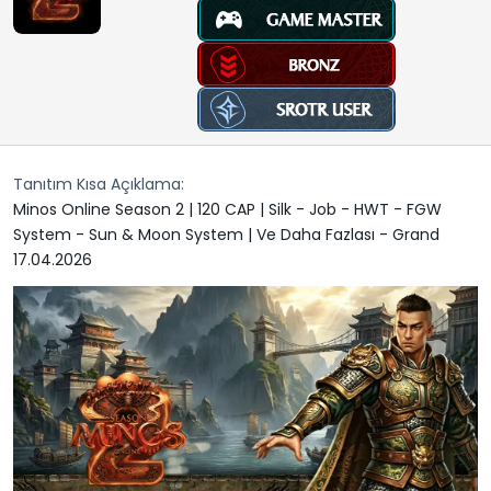
t
r
a
i
n
h
i
Tanıtım Kısa Açıklama
Minos Online Season 2 | 120 CAP | Silk - Job - HWT - FGW
System - Sun & Moon System | Ve Daha Fazlası - Grand
17.04.2026