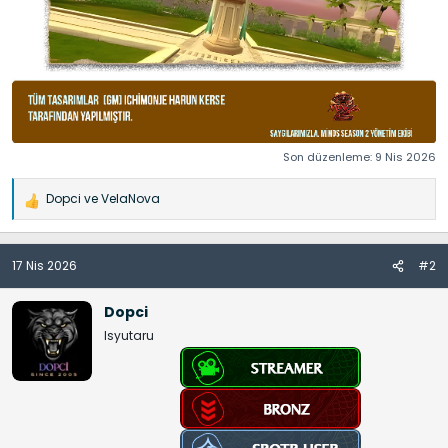
Son düzenleme:
9 Nis 2026
Dopci
ve
VelaNova
İ
f
a
17 Nis 2026
#2
d
e
l
Dopci
e
Isyutaru
r
: