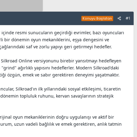
#1
Konuyu Başlatan
 içinde resmi sunucuların geçirdiği evrimler, bazı oyuncuları
irli bir dönemin oyun mekaniklerini, eşya dengesini ve
çağlarındaki saf ve zorlu yapıyı geri getirmeyi hedefler.
bir Silkroad Online versiyonunu birebir yansıtmayı hedefleyen
 "grind" ağırlıklı yapısını hedeflerler. Modern Silkroad'daki
ttiği özgün, emek ve sabır gerektiren deneyimi yaşatmaktır.
lar, Silkroad'ın ilk yıllarındaki sosyal etkileşimi, ticaretin
 dönemin topluluk ruhunu, kervan savaşlarının stratejik
orijinal oyun mekaniklerinin doğru uygulanışı ve aktif bir
 durum, uzun vadeli bağlılık ve emek gerektiren, anlık tatmin