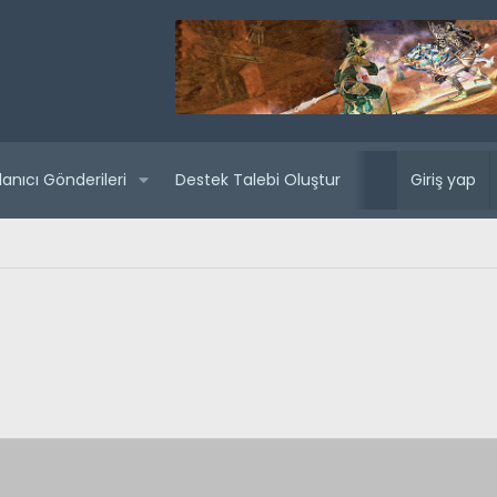
lanıcı Gönderileri
Destek Talebi Oluştur
Yaklaşan sunuc
Giriş yap