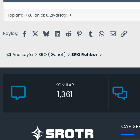
Toplam: 1 (Kullanıcı: 0, Ziyaretçi: 1)
Facebook
X (Twitter)
Bluesky
LinkedIn
Reddit
Pinterest
Tumblr
WhatsApp
E-posta
Link
Paylaş:
Ana sayfa
SRO ( Genel )
SRO Rehber
KONULAR
1,361
CAP SE