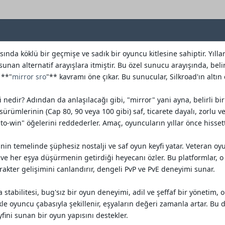
da köklü bir geçmişe ve sadık bir oyuncu kitlesine sahiptir. Yıllar
unan alternatif arayışlara itmiştir. Bu özel sunucu arayışında, bel
 **"
mirror sro
"** kavramı öne çıkar. Bu sunucular, Silkroad'ın altın 
ği nedir? Adından da anlaşılacağı gibi, "mirror" yani ayna, belirli 
ürümlerinin (Cap 80, 90 veya 100 gibi) saf, ticarete dayalı, zorlu ve
-to-win" öğelerini reddederler. Amaç, oyuncuların yıllar önce hisse
in temelinde şüphesiz nostalji ve saf oyun keyfi yatar. Veteran oyuncu
ve her eşya düşürmenin getirdiği heyecanı özler. Bu platformlar, o
arakter gelişimini canlandırır, dengeli PvP ve PvE deneyimi sunar.
 stabilitesi, bug'sız bir oyun deneyimi, adil ve şeffaf bir yönetim, 
kle oyuncu çabasıyla şekillenir, eşyaların değeri zamanla artar. Bu
fini sunan bir oyun yapısını destekler.