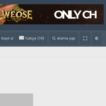
ular
Kayıt ol
Türkçe (TR)
Arama yap