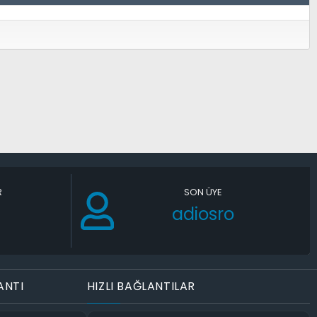
R
SON ÜYE
adiosro
ANTI
HIZLI BAĞLANTILAR