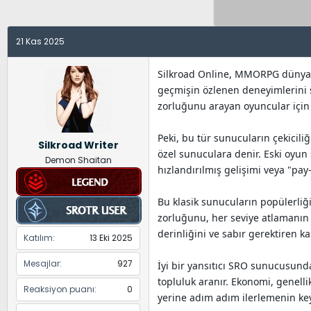
y
a
e
u
n
t
B
g
l
21 Kas 2025
a
ı
e
ş
ç
r
Silkroad Online, MMORPG dünyasın
l
t
geçmişin özlenen deneyimlerini s
a
a
zorluğunu arayan oyuncular için
t
r
a
i
Peki, bu tür sunucuların çekicili
Silkroad Writer
n
h
özel sunuculara denir. Eski oyun s
Demon Shaitan
i
hızlandırılmış gelişimi veya "pay
Bu klasik sunucuların popülerliğin
zorluğunu, her seviye atlamanın 
derinliğini ve sabır gerektiren k
Katılım
13 Eki 2025
Mesajlar
927
İyi bir yansıtıcı SRO sunucusunda
topluluk aranır. Ekonomi, genelli
Reaksiyon puanı
0
yerine adım adım ilerlemenin key