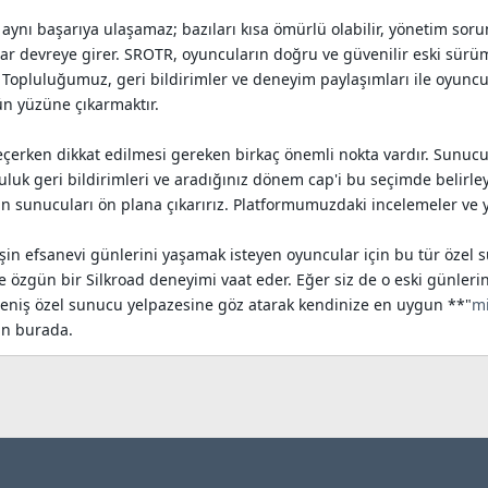
 aynı başarıya ulaşamaz; bazıları kısa ömürlü olabilir, yönetim soru
r devreye girer. SROTR, oyuncuların doğru ve güvenilir eski sürüm 
 Topluluğumuz, geri bildirimler ve deneyim paylaşımları ile oyuncul
gün yüzüne çıkarmaktır.
erken dikkat edilmesi gereken birkaç önemli nokta vardır. Sunucunun
pluluk geri bildirimleri ve aradığınız dönem cap'i bu seçimde belirle
an sunucuları ön plana çıkarırız. Platformumuzdaki incelemeler ve y
in efsanevi günlerini yaşamak isteyen oyuncular için bu tür özel s
e özgün bir Silkroad deneyimi vaat eder. Eğer siz de o eski günleri
eniş özel sunucu yelpazesine göz atarak kendinize en uygun **"
mi
in burada.