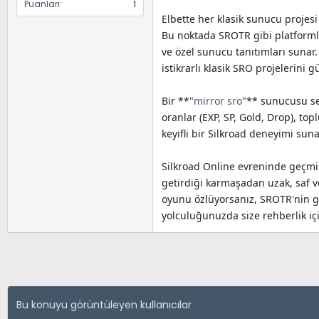
Puanları
1
Elbette her klasik sunucu projesi
Bu noktada SROTR gibi platformla
ve özel sunucu tanıtımları sunar.
istikrarlı klasik SRO projelerini 
Bir **"
mirror sro
"** sunucusu seç
oranlar (EXP, SP, Gold, Drop), to
keyifli bir Silkroad deneyimi sun
Silkroad Online evreninde geçmiş
getirdiği karmaşadan uzak, saf v
oyunu özlüyorsanız, SROTR'nin g
yolculuğunuzda size rehberlik iç
Bu konuyu görüntüleyen kullanıcılar