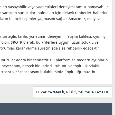
nları yaşayabilir veya vaat ettikleri deneyimi tam sunamayabilir.
yansıtan sunucuları bulmaları için detaylı rehberler, haberler
arın bilinçli seçimler yapmasını sağlar. Amacımız, en iyi ve
 açılış tarihi, yönetimin deneyimi, iletişim kalitesi, oyun içi
yicidir. SROTR olarak, bu kriterlere uygun, uzun soluklu ve
orumlar, karar verme sürecinizde size rehberlik edecektir.
unucular adeta bir cennettir. Bu platformlar, modern oyunların
n heyecanını, gerçek bir "grind" ruhunu ve topluluk odaklı
rror sro
"** macerasını bulabilirsiniz. Topluluğumuz, bu
CEVAP YAZMAK IÇIN GIRIŞ YAP YADA KAYIT OL.