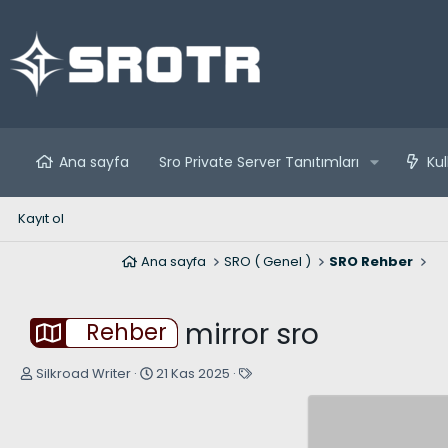
Ana sayfa
Sro Private Server Tanıtımları
Kul
Kayıt ol
Ana sayfa
SRO ( Genel )
SRO Rehber
mirror sro
Rehber
K
B
E
Silkroad Writer
21 Kas 2025
o
a
t
n
ş
i
u
l
k