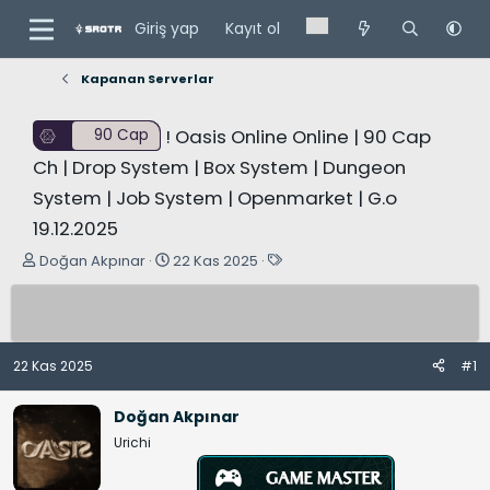
Giriş yap
Kayıt ol
Kapanan Serverlar
! Oasis Online Online | 90 Cap
90 Cap
Ch | Drop System | Box System | Dungeon
System | Job System | Openmarket | G.o
19.12.2025
K
B
E
Doğan Akpınar
22 Kas 2025
o
a
t
n
ş
i
u
l
k
y
a
e
22 Kas 2025
#1
u
n
t
B
g
l
Doğan Akpınar
a
ı
e
Urichi
ş
ç
r
l
t