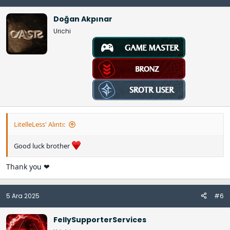
e
l
Doğan Akpınar
e
Urichi
r
:
LitelleLess' Alıntı:
Good luck brother
Thank you ❤
5 Ara 2025
#6
FellySupporterServices