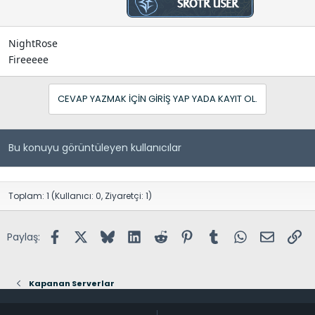
NightRose
Fireeeee
CEVAP YAZMAK IÇIN GIRIŞ YAP YADA KAYIT OL.
Bu konuyu görüntüleyen kullanıcılar
Toplam: 1 (Kullanıcı: 0, Ziyaretçi: 1)
Facebook
X (Twitter)
Bluesky
LinkedIn
Reddit
Pinterest
Tumblr
WhatsApp
E-posta
Lin
Paylaş:
Kapanan Serverlar