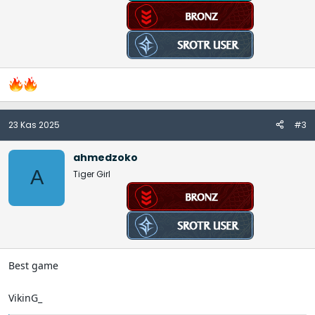
23 Kas 2025
#3
ahmedzoko
A
Tiger Girl
Best game
VikinG_