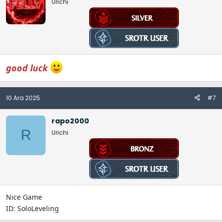
Urichi
good luck
10 Ara 2025
#7
rapo2000
R
Urichi
Nice Game
ID: SoloLeveling