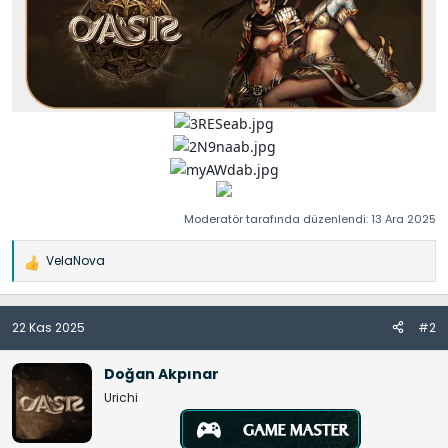
Moderatör tarafında düzenlendi:
13 Ara 2025
VelaNova
İ
f
a
22 Kas 2025
#2
d
e
l
Doğan Akpınar
e
Urichi
r
: