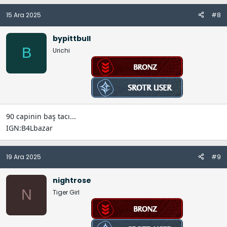
15 Ara 2025
#8
bypittbull
B
Urichi
90 capinin baş tacı...
IGN:B4Lbazar
19 Ara 2025
#9
nightrose
N
Tiger Girl