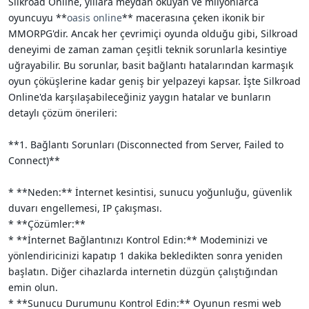
Silkroad Online, yıllara meydan okuyan ve milyonlarca
i
oyuncuyu **
oasis online
** macerasına çeken ikonik bir
MMORPG'dir. Ancak her çevrimiçi oyunda olduğu gibi, Silkroad
deneyimi de zaman zaman çeşitli teknik sorunlarla kesintiye
uğrayabilir. Bu sorunlar, basit bağlantı hatalarından karmaşık
oyun çöküşlerine kadar geniş bir yelpazeyi kapsar. İşte Silkroad
Online'da karşılaşabileceğiniz yaygın hatalar ve bunların
detaylı çözüm önerileri:
**1. Bağlantı Sorunları (Disconnected from Server, Failed to
Connect)**
* **Neden:** İnternet kesintisi, sunucu yoğunluğu, güvenlik
duvarı engellemesi, IP çakışması.
* **Çözümler:**
* **İnternet Bağlantınızı Kontrol Edin:** Modeminizi ve
yönlendiricinizi kapatıp 1 dakika bekledikten sonra yeniden
başlatın. Diğer cihazlarda internetin düzgün çalıştığından
emin olun.
* **Sunucu Durumunu Kontrol Edin:** Oyunun resmi web