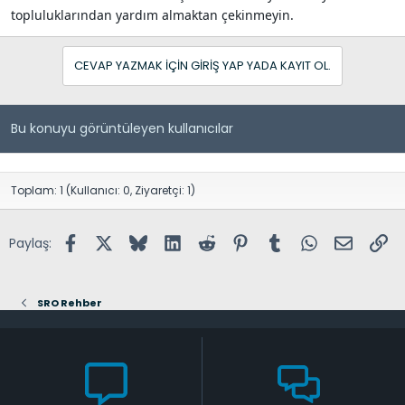
topluluklarından yardım almaktan çekinmeyin.
CEVAP YAZMAK IÇIN GIRIŞ YAP YADA KAYIT OL.
Bu konuyu görüntüleyen kullanıcılar
Toplam: 1 (Kullanıcı: 0, Ziyaretçi: 1)
Facebook
X (Twitter)
Bluesky
LinkedIn
Reddit
Pinterest
Tumblr
WhatsApp
E-posta
Lin
Paylaş:
SRO Rehber