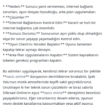
* **Neden:** Sunucu yanıt vermemesi, internet bağlantı
sorunları, oyun dosyası bozukluğu, arka plan uygulamaları.
* **Çözümler:**
* **İnternet Bağlantısını Kontrol Edin:** Kararlı ve hızlı bir
internet bağlantısı çok önemlidir.
* **Sunucu Durumu:** Sunucunun aşırı yüklü olup olmadığını
veya bir sorun yaşayıp yaşamadığını kontrol edin.
* **Oyun Client'ını Yeniden Başlatın:** Oyunu tamamen
kapatıp tekrar açmayı deneyin.
* **Arka Plan Uygulamalarını Kapatın:** Sistem kaynaklarını
tüketen gereksiz programları kapatın.
Bu adımları uygulayarak, kendinizi tekrar sorunsuz bir şekilde
**
oasis online
** dünyasının derinliklerine bırakabilir, İpek
Yolu'nun mistik atmosferinde keyifli vakit geçirebilirsiniz.
Unutmayın ki her teknik sorun çözülebilir ve biraz sabırla
Silkroad Online'ın eşsiz **
oasis online
** deneyimini kesintisiz
yaşayabilirsiniz. Eğer sorunlarınız devam ederse, oyunun
resmi destek kanallarına başvurmaktan veya aktif oyuncu