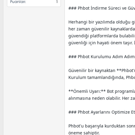
Puanları
1
### Phbot İndirme Süreci ve Güve
Herhangi bir yazılımda olduğu gi
her zaman güvenilir kaynaklarda
güvendiği platformlarda bulabili
güvenliği için hayati önem taşır
### Phbot Kurulumu Adım Adım
Güvenilir bir kaynaktan **Phbot'u
Kurulum tamamlandığında, Phbot
**Önemli Uyarı:** Bot programlar
alınmasına neden olabilir. Her 
### Phbot Ayarlarını Optimize E
Phbot'u başarıyla kurduktan sonra
öneme sahiptir.