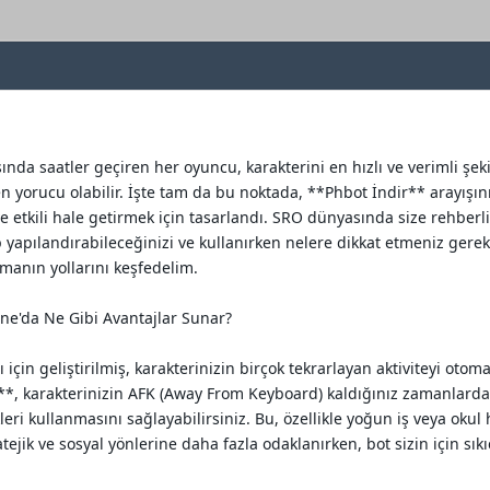
da saatler geçiren her oyuncu, karakterini en hızlı ve verimli şeki
n yorucu olabilir. İşte tam da bu noktada, **Phbot İndir** arayışın
e etkili hale getirmek için tasarlandı. SRO dünyasında size rehber
yapılandırabileceğinizi ve kullanırken nelere dikkat etmeniz gerektiğ
ımanın yollarını keşfedelim.
ne'da Ne Gibi Avantajlar Sunar?
için geliştirilmiş, karakterinizin birçok tekrarlayan aktiviteyi otom
*, karakterinizin AFK (Away From Keyboard) kaldığınız zamanlarda 
kleri kullanmasını sağlayabilirsiniz. Bu, özellikle yoğun iş veya ok
atejik ve sosyal yönlerine daha fazla odaklanırken, bot sizin için sıkı