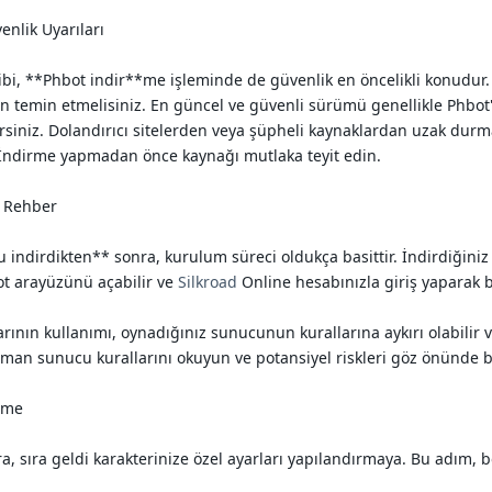
nlik Uyarıları
bi, **Phbot indir**me işleminde de güvenlik en öncelikli konudur. 
n temin etmelisiniz. En güncel ve güvenli sürümü genellikle Phbo
rsiniz. Dolandırıcı sitelerden veya şüpheli kaynaklardan uzak durm
. İndirme yapmadan önce kaynağı mutlaka teyit edin.
 Rehber
 indirdikten** sonra, kurulum süreci oldukça basittir. İndirdiğiniz 
 arayüzünü açabilir ve
Silkroad
Online hesabınızla giriş yaparak b
ının kullanımı, oynadığınız sunucunun kurallarına aykırı olabilir v
zaman sunucu kurallarını okuyun ve potansiyel riskleri göz önünde
tme
, sıra geldi karakterinize özel ayarları yapılandırmaya. Bu adım, bot