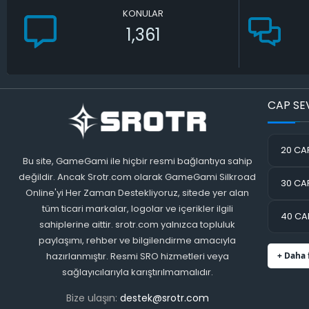
KONULAR
1,361
CAP SE
20 CAP
Bu site, GameGami ile hiçbir resmi bağlantıya sahip
değildir. Ancak Srotr.com olarak GameGami Silkroad
30 CAP
Online'yi Her Zaman Destekliyoruz, sitede yer alan
tüm ticari markalar, logolar ve içerikler ilgili
40 CAP
sahiplerine aittir. srotr.com yalnızca topluluk
paylaşımı, rehber ve bilgilendirme amacıyla
hazırlanmıştır. Resmi SRO hizmetleri veya
+ Daha 
sağlayıcılarıyla karıştırılmamalıdır.
Bize ulaşın:
destek@srotr.com