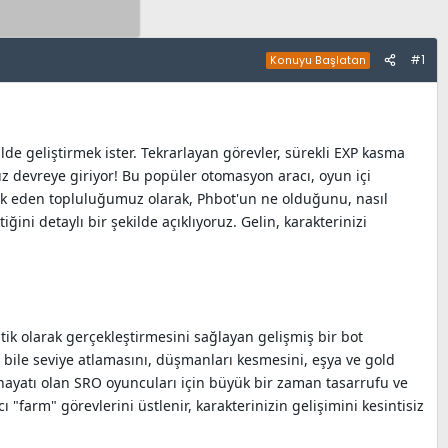
#1
Konuyu Başlatan
lde geliştirmek ister. Tekrarlayan görevler, sürekli EXP kasma
ız devreye giriyor! Bu popüler otomasyon aracı, oyun içi
lik eden topluluğumuz olarak, Phbot'un ne olduğunu, nasıl
ini detaylı bir şekilde açıklıyoruz. Gelin, karakterinizi
atik olarak gerçekleştirmesini sağlayan gelişmiş bir bot
bile seviye atlamasını, düşmanları kesmesini, eşya ve gold
ul hayatı olan SRO oyuncuları için büyük bir zaman tasarrufu ve
cı "farm" görevlerini üstlenir, karakterinizin gelişimini kesintisiz