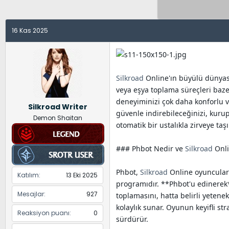
y
a
e
u
n
t
B
g
l
16 Kas 2025
a
ı
e
ş
ç
r
l
t
a
a
Silkroad
Online'ın büyülü dünyasın
t
r
veya eşya toplama süreçleri baze
a
i
deneyiminizi çok daha konforlu v
Silkroad Writer
n
h
güvenle indirebileceğinizi, kurup 
Demon Shaitan
i
otomatik bir ustalıkla zirveye taş
### Phbot Nedir ve
Silkroad
Onli
Phbot,
Silkroad
Online oyuncuları 
Katılım
13 Eki 2025
programıdır. **Phbot'u edinerek*
Mesajlar
927
toplamasını, hatta belirli yetene
kolaylık sunar. Oyunun keyifli str
Reaksiyon puanı
0
sürdürür.