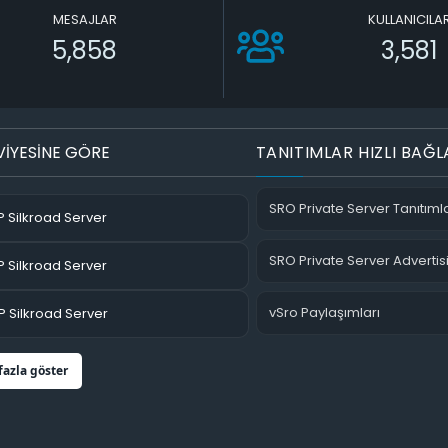
MESAJLAR
KULLANICILA
5,858
3,581
VİYESİNE GÖRE
TANITIMLAR HIZLI BAĞL
SRO Private Server Tanıtımla
 Silkroad Server
SRO Private Server Advertis
 Silkroad Server
vSro Paylaşımları
 Silkroad Server
fazla göster