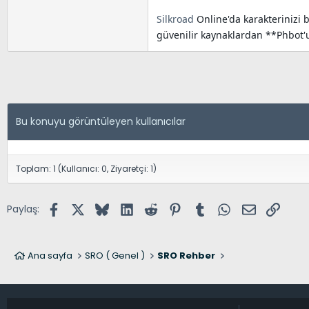
Silkroad
Online'da karakterinizi 
güvenilir kaynaklardan **Phbot'
Bu konuyu görüntüleyen kullanıcılar
Toplam: 1 (Kullanıcı: 0, Ziyaretçi: 1)
Facebook
X (Twitter)
Bluesky
LinkedIn
Reddit
Pinterest
Tumblr
WhatsApp
E-posta
Link
Paylaş:
Ana sayfa
SRO ( Genel )
SRO Rehber