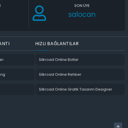
R
SON ÜYE
salocan
ANTI
HIZLI BAĞLANTILAR
rı
Silkroad Online Botlar
ing
Silkroad Online Rehber
Silkroad Online Grafik Tasarım Designer
ÜST