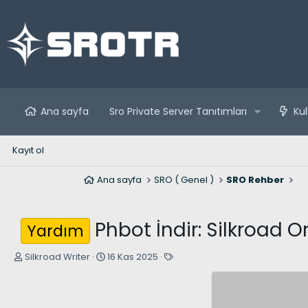
Ana sayfa
Sro Private Server Tanıtımları
Kul
Kayıt ol
Ana sayfa
SRO ( Genel )
SRO Rehber
Phbot İndir: Silkroad 
Yardım
K
B
E
Silkroad Writer
16 Kas 2025
o
a
t
n
ş
i
u
l
k