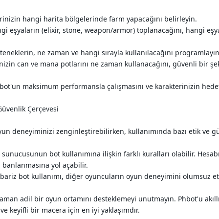
rinizin hangi harita bölgelerinde farm yapacağını belirleyin.
i eşyaların (elixir, stone, weapon/armor) toplanacağını, hangi eşya
teneklerin, ne zaman ve hangi sırayla kullanılacağını programlayın
izin can ve mana potlarını ne zaman kullanacağını, güvenli bir şeki
hbot'un maksimum performansla çalışmasını ve karakterinizin hedef
Güvenlik Çerçevesi
yun deneyiminizi zenginleştirebilirken, kullanımında bazı etik ve g
unucusunun bot kullanımına ilişkin farklı kuralları olabilir. Hesabı
n banlanmasına yol açabilir.
bariz bot kullanımı, diğer oyuncuların oyun deneyimini olumsuz etk
man adil bir oyun ortamını desteklemeyi unutmayın. Phbot'u akıllı
 keyifli bir macera için en iyi yaklaşımdır.