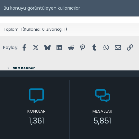
Bu konuyu görüntüleyen kullanıcılar
Toplam: 1 (Kullanıcı: 0, Ziyaretçi: 1)
Facebook
X (Twitter)
Bluesky
LinkedIn
Reddit
Pinterest
Tumblr
WhatsApp
E-posta
Lin
Paylaş:
SRO Rehber
KONULAR
MESAJLAR
1,361
5,851