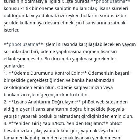
süresinin dolmasıyla ilgilidir. İşte burada **
phbot uzatma
**
konusu kritik bir öneme sahiptir. Kullanıcılar, lisans süreleri
dolduğunda veya dolmak üzereyken botlarını sorunsuz bir
şekilde kullanmaya devam etmek için lisanslarını uzatmak
isterler.
**
phbot uzatma
** işlemi sırasında karşılaşılabilecek en yaygın
sorunlardan biri, ödeme yapılmasına rağmen lisansın
etkinleşmemesidir. Bu durumda yapılması gerekenler
şunlardır:
1. **Ödeme Durumunu Kontrol Edin:** Ödemenizin başarılı
bir şekilde gerçekleştiğinden ve banka hesabınızdan
çekildiğinden emin olun. Ödeme sağlayıcınızın veya
bankanızın işlem geçmişini kontrol edin.
2. **Lisans Anahtarını Doğrulayın:** phBot web sitesinden
aldığınız yeni lisans anahtarını doğru bir şekilde (kopyala-
yapıştır yaparak boşluk bırakmadan) girdiğinizden emin olun.
3. **Yeniden Giriş Yapın/Botu Yeniden Başlatın:** phBot
hesabınızdan çıkış yapıp tekrar giriş yapmak veya botu
tamamen kapatıp yeniden açmak lisansın yenilenmesini