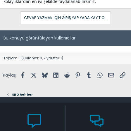
kolaylıklardan en iyi şekilde faydalanabilirsiniz.
CEVAP YAZMAK IÇIN GIRIŞ YAP YADA KAYIT OL.
Bu konuyu görüntüleyen kullanıcılar
Toplam: 1 (Kullanıcı: 0, Ziyaretçi: 1)
Facebook
X (Twitter)
Bluesky
LinkedIn
Reddit
Pinterest
Tumblr
WhatsApp
E-posta
Lin
Paylaş:
SRO Rehber