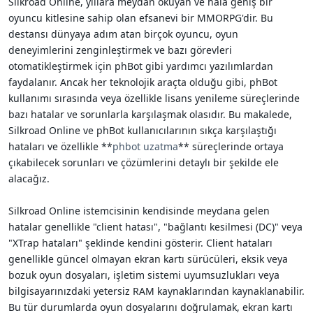
Silkroad Online, yıllara meydan okuyan ve hala geniş bir
i
oyuncu kitlesine sahip olan efsanevi bir MMORPG'dir. Bu
destansı dünyaya adım atan birçok oyuncu, oyun
deneyimlerini zenginleştirmek ve bazı görevleri
otomatikleştirmek için phBot gibi yardımcı yazılımlardan
faydalanır. Ancak her teknolojik araçta olduğu gibi, phBot
kullanımı sırasında veya özellikle lisans yenileme süreçlerinde
bazı hatalar ve sorunlarla karşılaşmak olasıdır. Bu makalede,
Silkroad Online ve phBot kullanıcılarının sıkça karşılaştığı
hataları ve özellikle **
phbot uzatma
** süreçlerinde ortaya
çıkabilecek sorunları ve çözümlerini detaylı bir şekilde ele
alacağız.
Silkroad Online istemcisinin kendisinde meydana gelen
hatalar genellikle "client hatası", "bağlantı kesilmesi (DC)" veya
"XTrap hataları" şeklinde kendini gösterir. Client hataları
genellikle güncel olmayan ekran kartı sürücüleri, eksik veya
bozuk oyun dosyaları, işletim sistemi uyumsuzlukları veya
bilgisayarınızdaki yetersiz RAM kaynaklarından kaynaklanabilir.
Bu tür durumlarda oyun dosyalarını doğrulamak, ekran kartı