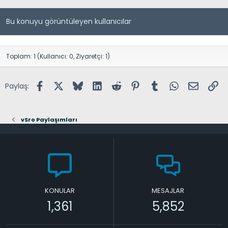
Bu konuyu görüntüleyen kullanıcılar
Toplam: 1 (Kullanıcı: 0, Ziyaretçi: 1)
Facebook
X (Twitter)
Bluesky
LinkedIn
Reddit
Pinterest
Tumblr
WhatsApp
E-posta
Lin
Paylaş:
vSro Paylaşımları
KONULAR
MESAJLAR
1,361
5,852