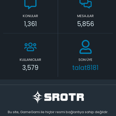
KONULAR
MESAJLAR
1,361
5,856
KULLANICILAR
SON ÜYE
3,579
talat8181
Bu site, GameGami ile hiçbir resmi bağlantıya sahip değildir.