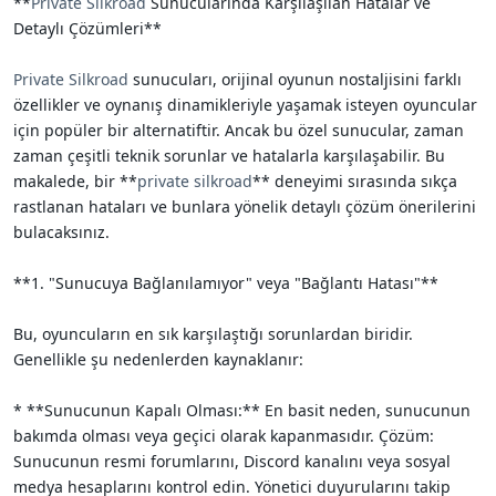
**
Private Silkroad
Sunucularında Karşılaşılan Hatalar ve
i
Detaylı Çözümleri**
Private Silkroad
sunucuları, orijinal oyunun nostaljisini farklı
özellikler ve oynanış dinamikleriyle yaşamak isteyen oyuncular
için popüler bir alternatiftir. Ancak bu özel sunucular, zaman
zaman çeşitli teknik sorunlar ve hatalarla karşılaşabilir. Bu
makalede, bir **
private silkroad
** deneyimi sırasında sıkça
rastlanan hataları ve bunlara yönelik detaylı çözüm önerilerini
bulacaksınız.
**1. "Sunucuya Bağlanılamıyor" veya "Bağlantı Hatası"**
Bu, oyuncuların en sık karşılaştığı sorunlardan biridir.
Genellikle şu nedenlerden kaynaklanır:
* **Sunucunun Kapalı Olması:** En basit neden, sunucunun
bakımda olması veya geçici olarak kapanmasıdır. Çözüm:
Sunucunun resmi forumlarını, Discord kanalını veya sosyal
medya hesaplarını kontrol edin. Yönetici duyurularını takip