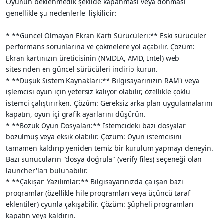
Oyunun beklenmedik şekilde kapanması veya donması
genellikle şu nedenlerle ilişkilidir:
* **Güncel Olmayan Ekran Kartı Sürücüleri:** Eski sürücüler
performans sorunlarına ve çökmelere yol açabilir. Çözüm:
Ekran kartınızın üreticisinin (NVIDIA, AMD, Intel) web
sitesinden en güncel sürücüleri indirip kurun.
* **Düşük Sistem Kaynakları:** Bilgisayarınızın RAM'i veya
işlemcisi oyun için yetersiz kalıyor olabilir, özellikle çoklu
istemci çalıştırırken. Çözüm: Gereksiz arka plan uygulamalarını
kapatın, oyun içi grafik ayarlarını düşürün.
* **Bozuk Oyun Dosyaları:** İstemcideki bazı dosyalar
bozulmuş veya eksik olabilir. Çözüm: Oyun istemcisini
tamamen kaldırıp yeniden temiz bir kurulum yapmayı deneyin.
Bazı sunucuların "dosya doğrula" (verify files) seçeneği olan
launcher'ları bulunabilir.
* **Çakışan Yazılımlar:** Bilgisayarınızda çalışan bazı
programlar (özellikle hile programları veya üçüncü taraf
eklentiler) oyunla çakışabilir. Çözüm: Şüpheli programları
kapatın veya kaldırın.