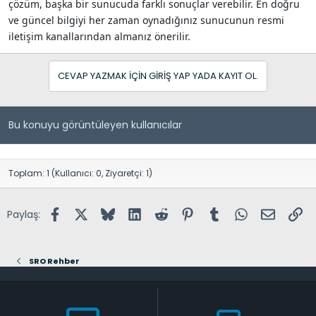
çözüm, başka bir sunucuda farklı sonuçlar verebilir. En doğru
ve güncel bilgiyi her zaman oynadığınız sunucunun resmi
iletişim kanallarından almanız önerilir.
CEVAP YAZMAK IÇIN GIRIŞ YAP YADA KAYIT OL.
Bu konuyu görüntüleyen kullanıcılar
Toplam: 1 (Kullanıcı: 0, Ziyaretçi: 1)
Facebook
X (Twitter)
Bluesky
LinkedIn
Reddit
Pinterest
Tumblr
WhatsApp
E-posta
Lin
Paylaş:
SRO Rehber