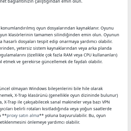
net bağlantınızın çalıştığından emin olun.
nlış konumlandırılmış oyun dosyalarından kaynaklanır. Oyunu
yun klasörlerinin tamamen silindiğinden emin olun. Oyunun
da hasarlı dosyaları tespit edip onarmaya yardımcı olabilir.
rinden, yetersiz sistem kaynaklarından veya arka planda
ygulamalarını (özellikle çok fazla RAM veya CPU kullananları)
 etmek ve gerekirse güncellemek de faydalı olabilir.
üncel olmayan Windows bileşenlerini bile hile olarak
 denemek, X-Trap klasörünü (genellikle oyun dizininde bulunur)
, X-Trap ile çakışabilecek sanal makineler veya bazı VPN
ıcıları belirli rotaları kısıtladığında veya yoğun saatlerde
a **
proxy satın alma
** yoluna başvurulabilir. Bu, oyun
tetiklenmesini önlemeye yardımcı olabilir.