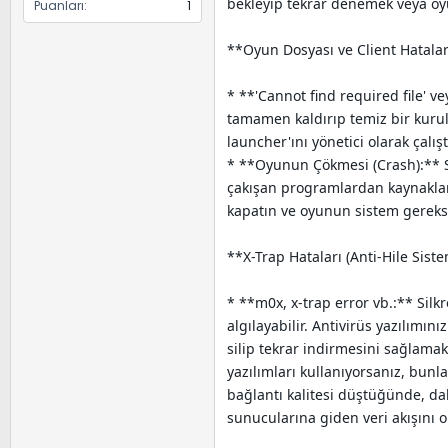
bekleyip tekrar denemek veya oyu
Puanları
1
**Oyun Dosyası ve Client Hatalar
* **'Cannot find required file' v
tamamen kaldırıp temiz bir kur
launcher'ını yönetici olarak çalı
* **Oyunun Çökmesi (Crash):** S
çakışan programlardan kaynaklanab
kapatın ve oyunun sistem gereksi
**X-Trap Hataları (Anti-Hile Siste
* **m0x, x-trap error vb.:** Sil
algılayabilir. Antivirüs yazılımı
silip tekrar indirmesini sağlama
yazılımları kullanıyorsanız, bunla
bağlantı kalitesi düştüğünde, da
sunucularına giden veri akışını o