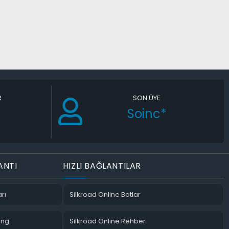
R
SON ÜYE
Soinc*
ANTI
HIZLI BAĞLANTILAR
rı
Silkroad Online Botlar
ing
Silkroad Online Rehber