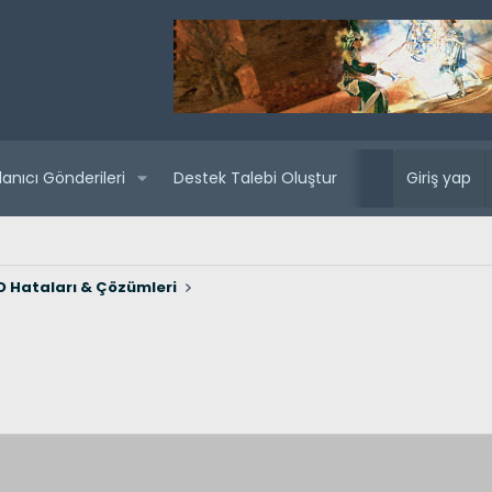
lanıcı Gönderileri
Destek Talebi Oluştur
Yaklaşan sunuc
Giriş yap
 Hataları & Çözümleri