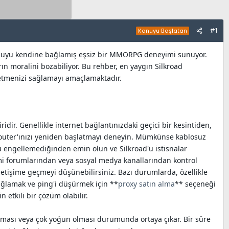
#1
Konuyu Başlatan
uncuyu kendine bağlamış eşsiz bir MMORPG deneyimi sunuyor.
ın moralini bozabiliyor. Bu rehber, en yaygın Silkroad
 etmenizi sağlamayı amaçlamaktadır.
ir. Genellikle internet bağlantınızdaki geçici bir kesintiden,
router'ınızı yeniden başlatmayı deneyin. Mümkünse kablosuz
nu engellemediğinden emin olun ve Silkroad'u istisnalar
mi forumlarından veya sosyal medya kanallarından kontrol
iletişime geçmeyi düşünebilirsiniz. Bazı durumlarda, özellikle
sağlamak ve ping'i düşürmek için **
proxy satın alma
** seçeneği
etkili bir çözüm olabilir.
lması veya çok yoğun olması durumunda ortaya çıkar. Bir süre