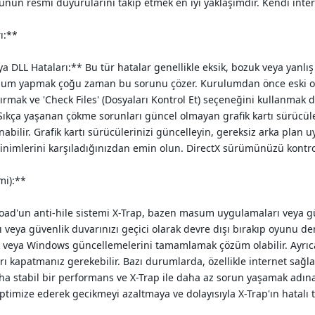
nun resmi duyurularını takip etmek en iyi yaklaşımdır. Kendi inter
ı:**
eya DLL Hataları:** Bu tür hatalar genellikle eksik, bozuk veya ya
ulum yapmak çoğu zaman bu sorunu çözer. Kurulumdan önce eski o
ştırmak ve 'Check Files' (Dosyaları Kontrol Et) seçeneğini kullanmak 
ıkça yaşanan çökme sorunları güncel olmayan grafik kartı sürücüle
ilir. Grafik kartı sürücülerinizi güncelleyin, gereksiz arka plan u
nimlerini karşıladığınızdan emin olun. DirectX sürümünüzü kontrol
mi):**
kroad'un anti-hile sistemi X-Trap, bazen masum uygulamaları veya g
nızı veya güvenlik duvarınızı geçici olarak devre dışı bırakıp oyunu
k veya Windows güncellemelerini tamamlamak çözüm olabilir. Ayrıca
rı kapatmanız gerekebilir. Bazı durumlarda, özellikle internet sağlay
ha stabil bir performans ve X-Trap ile daha az sorun yaşamak adın
ptimize ederek gecikmeyi azaltmaya ve dolayısıyla X-Trap'ın hatalı 