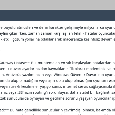
de büyülü atmosferi ve derin karakter gelişimiyle milyonlarca oy
yfini çıkarırken, zaman zaman karşılaşılan teknik hatalar oyuncular
ik etkili çözüm yollarına odaklanarak maceranıza kesintisiz devam
*
teway Hatası:** Bu, muhtemelen en sık karşılaşılan hatalardan birid
lik duvarı ayarlarınızdan kaynaklanır. İlk olarak modeminizi ve 
anın. Antivirüs yazılımınızın veya Windows Güvenlik Duvarı'nın oyu
akımda olup olmadığını veya aşırı dolu olup olmadığını oyunun res
veya sürekli kesilmeler yaşıyorsanız, internet servis sağlayıcınızla 
anız veya ISS'nizin routing'i sorunluysa, daha stabil bir bağlantı 
e uzak sunucularda oynayan ve gecikme sorunu yaşayan oyuncular için 
ed:** Bu hata genellikle sunucuların çevrimdışı olması, bakımda o