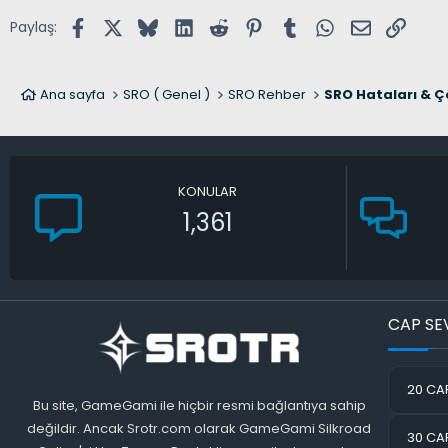
Facebook
X (Twitter)
Bluesky
LinkedIn
Reddit
Pinterest
Tumblr
WhatsApp
E-posta
Link
Paylaş:
Ana sayfa
SRO ( Genel )
SRO Rehber
SRO Hataları & Ç
KONULAR
1,361
CAP SE
20 CAP
Bu site, GameGami ile hiçbir resmi bağlantıya sahip
değildir. Ancak Srotr.com olarak GameGami Silkroad
30 CAP