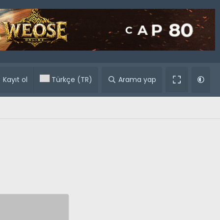
ular
Kayıt ol
Türkçe (TR)
Arama yap