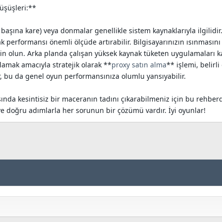
üşüşleri:**
e başına kare) veya donmalar genellikle sistem kaynaklarıyla ilgili
k performansı önemli ölçüde artırabilir. Bilgisayarınızın ısınmasın
olun. Arka planda çalışan yüksek kaynak tüketen uygulamaları kapa
lamak amacıyla stratejik olarak **
proxy satın alma
** işlemi, belirl
ir, bu da genel oyun performansınıza olumlu yansıyabilir.
ında kesintisiz bir maceranın tadını çıkarabilmeniz için bu rehbe
ve doğru adımlarla her sorunun bir çözümü vardır. İyi oyunlar!