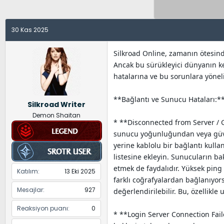
y
a
e
u
n
t
B
g
l
30 Kas 2025
a
ı
e
ş
ç
r
Silkroad Online, zamanın ötesin
l
t
Ancak bu sürükleyici dünyanın ke
a
a
hatalarına ve bu sorunlara yönel
t
r
a
i
**Bağlantı ve Sunucu Hataları:*
Silkroad Writer
n
h
Demon Shaitan
i
* **Disconnected from Server / Ga
sunucu yoğunluğundan veya güven
yerine kablolu bir bağlantı kull
listesine ekleyin. Sunucuların b
etmek de faydalıdır. Yüksek ping 
Katılım
13 Eki 2025
farklı coğrafyalardan bağlanıyors
Mesajlar
927
değerlendirilebilir. Bu, özellikl
Reaksiyon puanı
0
* **Login Server Connection Fail