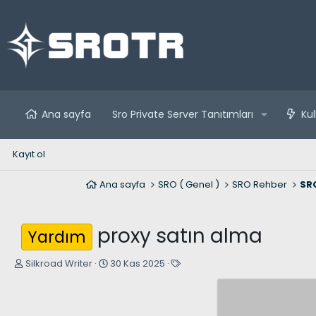
Ana sayfa
Sro Private Server Tanıtımları
Kul
Kayıt ol
Ana sayfa
SRO ( Genel )
SRO Rehber
SRO
proxy satın alma
Yardım
K
B
E
Silkroad Writer
30 Kas 2025
o
a
t
n
ş
i
u
l
k