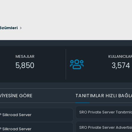
özümleri
MESAJLAR
KULLANICILA
5,850
3,574
VİYESİNE GÖRE
TANITIMLAR HIZLI BAĞL
SRO Private Server Tanıtımla
 Silkroad Server
SRO Private Server Advertis
 Silkroad Server