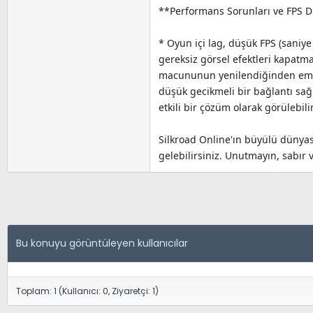
**Performans Sorunları ve FPS D
* Oyun içi lag, düşük FPS (saniy
gereksiz görsel efektleri kapatma
macununun yenilendiğinden emin 
düşük gecikmeli bir bağlantı sağ
etkili bir çözüm olarak görülebil
Silkroad Online'ın büyülü dünyas
gelebilirsiniz. Unutmayın, sabır 
Bu konuyu görüntüleyen kullanıcılar
Toplam: 1 (Kullanıcı: 0, Ziyaretçi: 1)